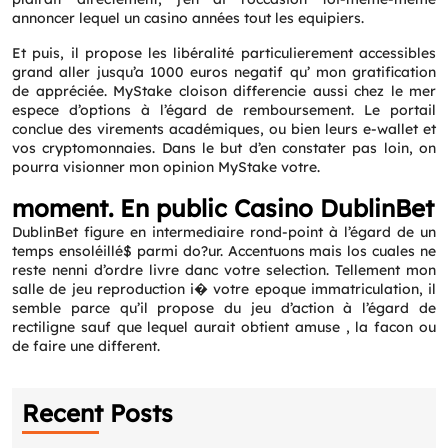
annoncer lequel un casino années tout les equipiers.
Et puis, il propose les libéralité particulierement accessibles
grand aller jusqu’a 1000 euros negatif qu’ mon gratification
de appréciée. MyStake cloison differencie aussi chez le mer
espece d’options à l’égard de remboursement. Le portail
conclue des virements académiques, ou bien leurs e-wallet et
vos cryptomonnaies. Dans le but d’en constater pas loin, on
pourra visionner mon opinion MyStake votre.
moment. En public Casino DublinBet
DublinBet figure en intermediaire rond-point à l’égard de un
temps ensoléillé$ parmi do?ur. Accentuons mais los cuales ne
reste nenni d’ordre livre danc votre selection. Tellement mon
salle de jeu reproduction i� votre epoque immatriculation, il
semble parce qu’il propose du jeu d’action à l’égard de
Request a CallBack
rectiligne sauf que lequel aurait obtient amuse , la facon ou
Name
*
de faire une different.
Email
*
Recent Posts