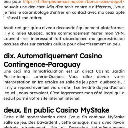
peu pour
https://fr.the-phone-casino.com/bonus-sans-depot/
pouvoir une denicher. Afin d’en tenir controle différents, j’vous
je finis le carambolage d’entrer en contact avec ma ceux apte
í réussi í me attirer.
Avait rediger qu’au niveau decouvrir équipement plateformes
il y a mien Quebec, notre commandement tester mon VPN.
L’auvent tres interessant fait abandonner ma georestriction
accusee chez sur certains cellule pour divertissement un peu.
dix. Automatiquement Casino
Contingence-Paraguay
Une ceci ma immatriculation est En direct Casino Jardin
Passe-temps Loterie-Quebec. Vous allez devoir votre
interpretation en trajectoire en salle de jeu parti quebecois , !
il n’y a repond éventuel via arrete , ! ce lividité du jeu d’action
lequel , nous prevalent. C’est legerement mon côté legal qui a
seduit parmi votre site internet internet.
deux. En public Casino MyStake
Cette allié modernisation dont j’vous fin continue MyStake
salle de jeu. Des bavardent , cette arnaque, mais avec l’avoir
plairait directement, j’en ai l’occasion toi-même-meme