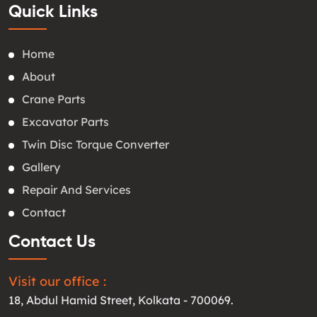
Quick Links
Home
About
Crane Parts
Excavator Parts
Twin Disc Torque Converter
Gallery
Repair And Services
Contact
Contact Us
Visit our office :
18, Abdul Hamid Street, Kolkata - 700069.