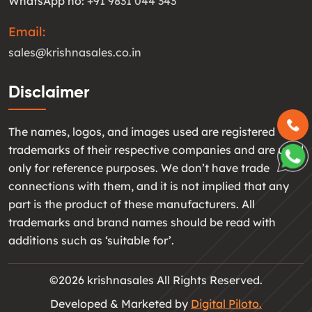
WhatsApp no:
+91 9831 044 343
Email:
sales@krishnasales.co.in
Disclaimer
The names, logos, and images used are registered
trademarks of their respective companies and are used
only for reference purposes. We don’t have trade
connections with them, and it is not implied that any
part is the product of these manufacturers. All
trademarks and brand names should be read with
additions such as ‘suitable for’.
©2026 krishnasales All Rights Reserved.
Developed & Marketed by
Digital Piloto.