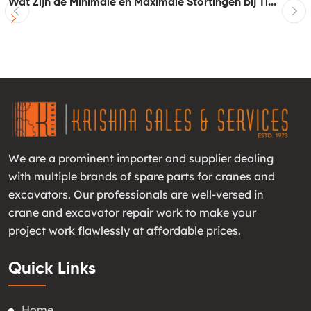
Wat Zijn de Minimale en Maximale Stortingen bij Ti...
I
We are a prominent importer and supplier dealing
with multiple brands of spare parts for cranes and
excavators. Our professionals are well-versed in
crane and excavator repair work to make your
project work flawlessly at affordable prices.
Quick Links
Home