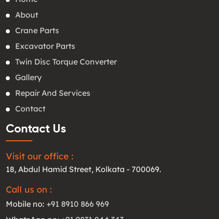
About
Crane Parts
Excavator Parts
Twin Disc Torque Converter
Gallery
Repair And Services
Contact
Contact Us
Visit our office :
18, Abdul Hamid Street, Kolkata - 700069.
Call us on :
Mobile no:
+91 8910 866 969