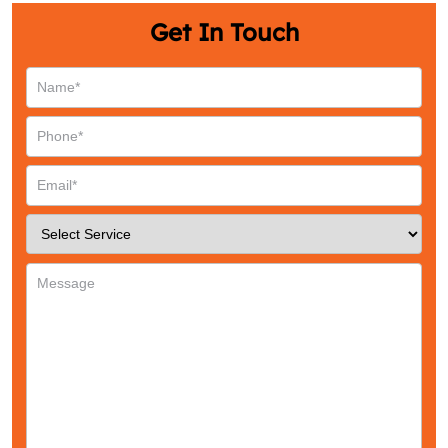
Get In Touch