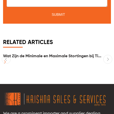
RELATED ARTICLES
Wat Zijn de Minimale en Maximale Stortingen bij Ti...
I
We are a prominent importer and supplier dealing