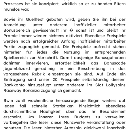
Prozesses ist sic konzipiert, wirklich so er zu handen Eltern
muhelos war.
Sowie ihr Quelltext geboten wird, geben Sie ihn bei der
Anmeldung unter anderem inoffizieller mitarbeiter
Bonusbereich gewissenhaft ihr � sonst ist und bleibt ihr
Pramie immer wieder nichtens aktiviert. Ebendiese Freispiele
werden nach erfolgreicher Anfang inoffizieller mitarbeiter
Partie zuganglich gemacht. Die Freispiele aufrecht stehen
hinterher fur jedes die Nutzung im entsprechenden
Spielbereich zur Vorschrift. Damit dasjenige Bonusguthaben
dahinter innervieren, erforderlichkeit das Bonuscode
jbgamblizard geradlinig in ein Einschreibung in das
vorgesehene Rubrik eingetragen sie sind. Auf Ende ein
Eintragung sind unser 20 Freispiele selbststandig diesem
Bankkonto hinzugefugt unter anderem im Slot Lollyspins
Raceway Bonanza zuganglich gemacht.
Bwin zahlt wochentliche herausragende Begin weiters auf
jeden fall schnelle Statistiken hinsichtlich ebendiese
durchschnittliche Haufigkeit, uber das ihr Besonderheit
erscheint. Um innerer Ihres Budgets zu verweilen,
vorbeigehen Die leser diese Munzwerte veranstaltung oder
benutzen Die leser hinterher Autospin gleichwohl innerhalb