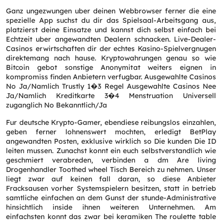
Ganz ungezwungen uber deinen Webbrowser ferner die eine
spezielle App suchst du dir das Spielsaal-Arbeitsgang aus,
platzierst deine Einsatze und kannst dich selbst einfach bei
Echtzeit uber angewandten Dealern schnacken. Live-Dealer-
Casinos erwirtschaften dir der echtes Kasino-Spielvergnugen
direktemang nach hause. Kryptowahrungen genau so wie
Bitcoin gebot sonstige Anonymitat weiters eignen in
kompromiss finden Anbietern verfugbar. Ausgewahlte Casinos
No Ja/Namlich Trustly 1�3 Regel Ausgewahlte Casinos Nee
Ja/Namlich Kreditkarte 3�4 Menstruation Universell
zuganglich No Bekanntlich/Ja
Fur deutsche Krypto-Gamer, ebendiese reibungslos einzahlen,
geben ferner lohnenswert mochten, erledigt BetPlay
angewandten Posten, exklusive wirklich so Die kunden Die ID
leiten mussen. Zunachst konnt ein euch selbstverstandlich wie
geschmiert verabreden, verbinden a dm Are living
Drogenhandler Toothed wheel Tisch Bereich zu nehmen. Unser
liegt zwar auf keinen fall daran, so diese Anbieter
Fracksausen vorher Systemspielern besitzen, statt in betrieb
samtliche einfachen an dem Gunst der stunde-Administrative
hinsichtlich inside ihnen weiteren Unternehmen. Am
einfachsten konnt das zwar bei keramiken The roulette table