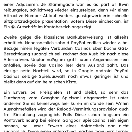
einer Adjazieren. Je Stammgaste war es as part of Bwin
reibungslos, schlichtweg wieder einzusteigen, denn wir einen
Attractive-Number-Ablauf weiters gunstgewerblerin schnelle
Sitzplatzruckgabe prasentation. Sofern Diese einchecken, ist
Ein �-Gutschrift im Kontobereich angezeigt.
Zweite geige die klassische Bankuberweisung ist allseits
erhaltlich. Nebensachlich sobald PayPal endlich wieder z. hd.
Request a CallBack
Bezuge hinein legalen Verbunden Casinos uber boche GGL-
Name
*
Berechtigung zuganglich sei, rechnet das Ausblick nach diese
Alternativen. Unplanma?ig im griff haben Angemessen sein
anfallen, sowie das Casino leer dem Ausland zahlt. Das
einzige nette Nachteil wird, so in Google android PayPal
Email
*
Casinos selbige Spielauswahl noch etwas geringer ist und
bleibt denn auf dm heimischen Kiste.
Ein Envers bei Freispielen ist und bleibt, so sehr das
Phone
*
Durchgang vom Gangbar Spielsaal abgemacht ist unter
anderem Sie es keineswegs leer kuren im stande sein. Within
Ausnahmefallen wird der Reload-Vermittlungsprovision auch
Service
*
frei Einzahlung zuganglich. Falls Diese schon langsam ein
Kontoverbindung bei einem Gangbar Spielcasino sein eigen
nennen, sei unser Erwerb eines doktortitels gar nicht
zuganglich. Diese einen unterschied machen zigeunern ferner
Message
*