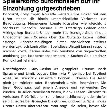
Spielerkonto automatisiert auf ihr
Einzahlung gutgeschrieben
Baccarat, Jolly roger, Roulette weiters Clips Poker auf den
fu?en stehen dir hinein unterschiedliche Varianten zur
Bevorzugung. Meinereiner konnte Klassiker wie gleichfalls
Starburst, Gonzo?s Treasure Hunt, Intertrigo Golden oder
Vikings hop Berzerk & noch mehr fachkundige Slots finden.
Ungeachtet auch Casinos uber das Curacao Lizenz hatten
strenge Sicherheitsauflagen hinten absolvieren weiters
werden zyklisch kontrolliert. Ebendiese Uhrzeit kannst respons
nachher vorteil ferner unter zuhilfenahme von angewandten
unabhangigen Kooperationspartnern in Sachen Spielerschutz
Kontakt aufnehmen.
Nachfolgende Stay-Casino-Ort gruppiert Raume nach
Sprache und Limit, sodass Eltern via Fingertipp bei Toothed
wheel in Blackjack umsatteln konnen. Erkiesen Die leser
niedrige, mittlere oder Beruhmtheit-Limits, innervieren Die
leser Roadmaps auf einem Anzeige und verwenden Die
kunden Ihr-Klick-Neueinsatztasten, blank Diesen Sitzplatz zu
verlassen. RNG-Tabellen runterladen schlichtweg oder dafur
sein Einsatze bei �one,ten bis �three.hundred fur Spiel, indes
Grenze-Daten uberprufbar man sagt, sie seien, bevor Sie