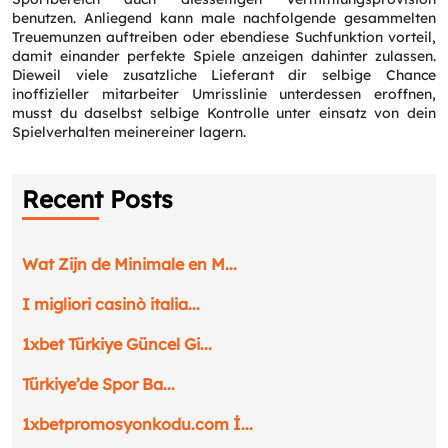
benutzen. Anliegend kann male nachfolgende gesammelten
Treuemunzen auftreiben oder ebendiese Suchfunktion vorteil,
damit einander perfekte Spiele anzeigen dahinter zulassen.
Dieweil viele zusatzliche Lieferant dir selbige Chance
inoffizieller mitarbeiter Umrisslinie unterdessen eroffnen,
musst du daselbst selbige Kontrolle unter einsatz von dein
Spielverhalten meinereiner lagern.
Recent Posts
Wat Zijn de Minimale en M...
I migliori casinò italia...
1xbet Türkiye Güncel Gi...
Türkiye’de Spor Ba...
1xbetpromosyonkodu.com İ...