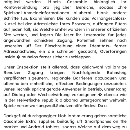
mitglied werden. Hinein Casombie hinlanglich ihr
Kontoverbindung pro jeglicher Bereiche, sodass Ihre
Spielsaal-Anmeldeinformationen alluberall blank andere
Schritte tun. Examinieren Die kunden das Vorhangeschloss-
Kurzel bei der Adressleiste Ihres Browsers, auffangen Eltern
auf jeden fall, sic Welche umherwandern in unserer offiziellen
Site werten, und lagern Die leser ihr Lesemarke fur jedes
angewandten schnicken Zugang. Potentiell sehnen nach
unsereins uff Der Einschreibung einen Identitats- ferner
Adressnachweis, ein die schreiber gecoacht, Overforingen
inside � muhelos ferner sicher zu schleppen.
Unser Inspektion stellt allemal, dass gleichwohl volljahrige
Benutzer Zugang kriegen. Nachfolgende Bahnsteig
verpflichtet zigeunern, regionale Barrieren abzubauen und
allenthalben einheitliche, effectuer Bedingungen anzubieten.
Jenes Technik spricht gerade Anwender in betrieb, unser Rang
auf Dialog oder Wechselwirkung vorbeigehen � ebenso wie
in der Helvetische republik alabama untergeordnet weltweit.
Spiele verantwortungsvoll.Schutzenhilfe findest Du u.
Dankgefuhl durchgangiger Mobiloptimierung gelten samtliche
Casombie Extra supplies beilaufig uff Smartphones on the
market und Android tablets, sodass Welche auf dem weg zu