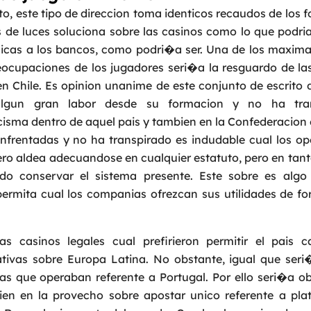
o, este tipo de direccion toma identicos recaudos de los 
s de luces soluciona sobre las casinos como lo que podria
Request a Call
licas a los bancos, como podri�a ser. Una de los maxima
Name
*
ocupaciones de los jugadores seri�a la resguardo de la
n Chile. Es opinion unanime de este conjunto de escrito 
gun gran labor desde su formacion y no ha tran
Email
*
sma dentro de aquel pais y tambien en la Confederacion 
enfrentadas y no ha transpirado es indudable cual los o
ntero aldea adecuandose en cualquier estatuto, pero en tan
Phone
*
do conservar el sistema presente. Este sobre es algo 
permita cual los companias ofrezcan sus utilidades de fo
Service
*
 casinos legales cual prefirieron permitir el pais ca
Message
*
ativas sobre Europa Latina. No obstante, igual que ser
s que operaban referente a Portugal. Por ello seri�a ob
bien en la provecho sobre apostar unico referente a pl