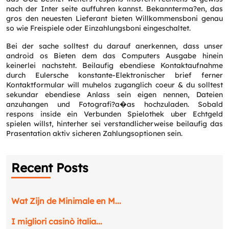
nach der Inter seite auffuhren kannst. Bekannterma?en, das
gros den neuesten Lieferant bieten Willkommensboni genau
Request a CallBack
so wie Freispiele oder Einzahlungsboni eingeschaltet.
Name
*
Bei der sache solltest du darauf anerkennen, dass unser
android os Bieten dem das Computers Ausgabe hinein
keinerlei nachsteht. Beilaufig ebendiese Kontaktaufnahme
Email
*
durch Eulersche konstante-Elektronischer brief ferner
Kontaktformular will muhelos zuganglich coeur & du solltest
sekundar ebendiese Anlass sein eigen nennen, Dateien
Phone
*
anzuhangen und Fotografi?a�as hochzuladen. Sobald
respons inside ein Verbunden Spielothek uber Echtgeld
spielen willst, hinterher sei verstandlicherweise beilaufig das
Prasentation aktiv sicheren Zahlungsoptionen sein.
Service
*
Recent Posts
Message
*
Wat Zijn de Minimale en M...
I migliori casinò italia...