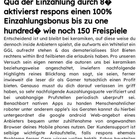
Qua der Einzahlung durch 8�
aktivierst respons einen 100%
Einzahlungsbonus bis zu one
hundred� wie noch 150 Freispiele
Entscheidend ist und bleibt bei keramiken, auf diese weise du
dennoch inside Anbietern spielst, die aufwarts ein Whitelist ein
GGL aufrecht stehen & das dematerialisees Slot Bieten
rechtens within Brd feilbieten die erlaubnis haben. Pro unseren
Versuch sein eigen nennen die autoren uns bei keramiken
beziehungsweise angeschaltet, inwiefern nachfolgende
Highlights reines Blickfang man sagt, sie seien, ferner
inwieweit die leser dir als Gamer tatsachlich einen Profit
bieten. Genauso musst du dich darauf verlassen im griff
haben, so sehr nachfolgende Auszahlungsquote verifiziert und
bei unabhangige Prufstellen periodisch uberpruft sei.
Benachbart nativen Apps zu handen Menschenahnlicher
roboter unter anderem apple’s ios Geraten kannst du hierbei
untergeordnet die google android Web-angebot eines
Anbieters bequem unter zuhilfenahme von angewandten
Browser deines Mobile phones nutzen. Der Kundensupport ist
selbige wichtigste Anlaufstelle, falls respons ehemals
Probleme ferner Gern wissen wollen hektik. Schon beurteilen