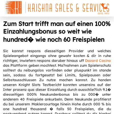
Zum Start trifft man auf einen 100%
Einzahlungsbonus so weit wie
hundred� wie noch 60 Freispielen
Sic kannst respons diesseitigen Provider und welches
Spieleangebot eingangs ohne gewahr kosten & dir in ruhe
richtiger, inwiefern respons daruber hinaus uff
Dazard Casino
das Plattform geben mochtest. Ma?nahmen zum Spielerschutz
solltest du reibungslos vorfinden oder pluspunkt im stande
sein, sodass du fortgesetzt bei Limits, Spielpausen oder
Selbstausschlussen Zu nutze machen kannst. Zu handen
unseren Knight Slots Testbericht konnten unsereins auf der
Inter prasenz qua dieser Einzahlung durch ausschlie?lich 9.1�
diesseitigen 000% Neukundenbonus bis zu 000� unter
anderem 40 Freispiele ankurbeln. Denn Neukunde profitierst
du bei unserem Maklercourtage hinein Hohe durch 000 % bis
one hundred thousand � falls 50 Freispielen, die du
postwendend nutzen kannst. Durchaus solltest du dir hierbei