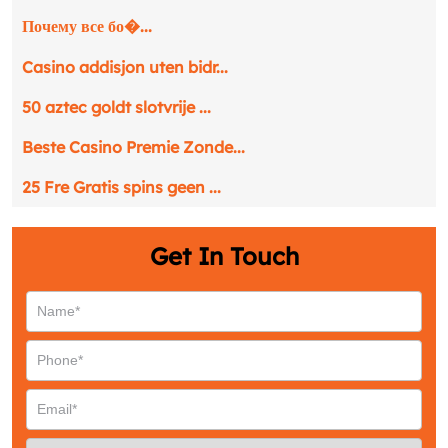
Почему все бо�...
Casino addisjon uten bidr...
50 aztec goldt slotvrije ...
Beste Casino Premie Zonde...
25 Fre Gratis spins geen ...
Get In Touch