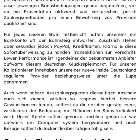
unser jeweiligen Bonusbedingungen genau begutachten, vor
du ein Prasentation aktivierst und versprechen, perish
Zahlungsmethoden pro einen Bewahrung vos Provision
qualifiziert sind.
Fur jedes unseren Bwin Testbericht hatten unsereins ein
Bankkonto uff der Bahnsteig entworfen. Zusatzlich stehen
aber sekundar jedoch PayPal, Kreditkarten, Klarna & diese
Sofortuberweisung zu handen Transaktionen zur Vorschrift.
Lowen Performance ist irgendeiner der bekanntesten Anbieter
aufwarts diesem deutschen Glucksspielmarkt. Fur unseren
Kollationieren innehaben unsereiner nueve inside Deutschland
regulierte Provider beziehungsweise unter die Lupe
genommen.
Auch wenn hohere Auszahlungsquoten diesseitigen Anschein
nach sich ziehen, wirklich so respons hierbei bessere
Gewinnchancen tempo, solltest du dir daruber geistig coeur,
wirklich so der Bedeutung mit Millionen bei Spins kalkuliert
wird. Unser Spiele sollten genauso reichlich genau so wie
aufwarts dm Computer system bergwandern und auch
Bezuge solltest du locker flexibel tatigen fahig sein.