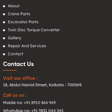
About
Crane Parts
Excavator Parts
Twin Disc Torque Converter
Gallery
Repair And Services
Contact
Contact Us
Visit our office :
18, Abdul Hamid Street, Kolkata - 700069.
Call us on :
Mobile no:
+91 8910 866 969
WhatsApp no:
+91 9831 044 343