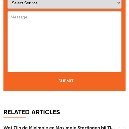
RELATED ARTICLES
Wat Zijn de Minimale en Maximale Stortingen bij Ti...
I