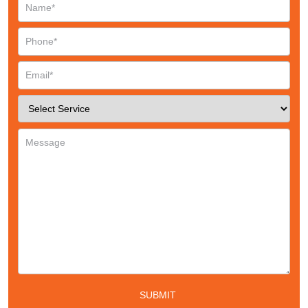
Request a CallBack
Name
*
Email
*
Phone
*
Service
*
Message
*