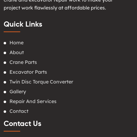
project work flawlessly at affordable prices.
Quick Links
Home
About
Crane Parts
Excavator Parts
Twin Disc Torque Converter
Gallery
Repair And Services
Contact
Contact Us