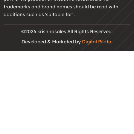
trademarks and brand names should be read with
additions such as ‘suitable for’.
©2026 krishnasales All Rights Reserved.
Developed & Marketed by
Digital Piloto.