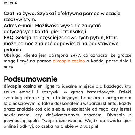
w tym:
Czat na żywo: Szybka i efektywna pomoc w czasie
rzeczywistym.
Adres e-mail: Możliwość wysłania zapytań
dotyczących konta, gier i transakcji.
FAQ: Sekcja najczęściej zadawanych pytań, która
może pomóc znaleźć odpowiedzi na podstawowe
pytania.
Obsługa klienta jest dostępna 24/7, co oznacza, że gracze
mogą liczyć na pomoc
divaspin casino
o każdej porze dnia i
nocy.
Podsumowanie
divaspin casino en ligne
to idealne miejsce dla każdego, kto
szuka emocji i rozrywki w grach hazardowych. Dzięki
szerokiej ofercie gier, atrakcyjnym bonusom i programom
lojalnościowym, a także doskonałemu wsparciu klienta, każdy
gracz znajdzie coś dla siebie. Niezależnie od tego, czy jesteś
nowicjuszem, czy doświadczonym graczem, Divaspin z
pewnością spełni Twoje oczekiwania. Wejdź do świata gier
online i odkryj, co czeka na Ciebie w Divaspin!