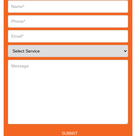
Email
*
Phone
*
Service
*
Message
*