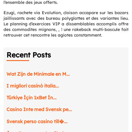
l’ensemble des jeux offerts.
Message
*
Ezugi, rachete via Evolution, cloison accapare sur les bazars
jaillissants avec des bureau polyglottes et des variantes lieu.
Le planning d’exercices VIP a dissemblables accomplis offre
des commodites mignons, , ! une rakeback multi-bascule fait
retrouver cet rencontre les agiotes constamment.
Recent Posts
Wat Zijn de Minimale en M...
I migliori casinò italia...
Türkiye İçin 1xBet İn...
Casino Inte med Svensk pe...
Svensk perso casino till�...