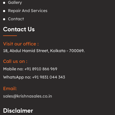
Gallery
Repair And Services
Contact
Contact Us
Visit our office :
18, Abdul Hamid Street, Kolkata - 700069.
Call us on :
Mobile no:
+91 8910 866 969
WhatsApp no:
+91 9831 044 343
Email:
sales@krishnasales.co.in
Disclaimer