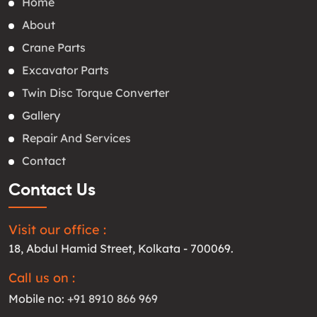
Home
About
Crane Parts
Excavator Parts
Twin Disc Torque Converter
Gallery
Repair And Services
Contact
Contact Us
Visit our office :
18, Abdul Hamid Street, Kolkata - 700069.
Call us on :
Mobile no:
+91 8910 866 969