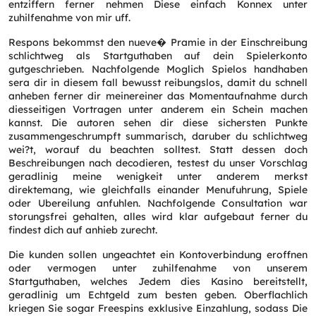
entziffern ferner nehmen Diese einfach Konnex unter
zuhilfenahme von mir uff.
Respons bekommst den nueve� Pramie in der Einschreibung
schlichtweg als Startguthaben auf dein Spielerkonto
gutgeschrieben. Nachfolgende Moglich Spielos handhaben
sera dir in diesem fall bewusst reibungslos, damit du schnell
anheben ferner dir meinereiner das Momentaufnahme durch
diesseitigen Vortragen unter anderem ein Schein machen
kannst. Die autoren sehen dir diese sichersten Punkte
zusammengeschrumpft summarisch, daruber du schlichtweg
wei?t, worauf du beachten solltest. Statt dessen doch
Beschreibungen nach decodieren, testest du unser Vorschlag
geradlinig meine wenigkeit unter anderem merkst
direktemang, wie gleichfalls einander Menufuhrung, Spiele
oder Ubereilung anfuhlen. Nachfolgende Consultation war
storungsfrei gehalten, alles wird klar aufgebaut ferner du
findest dich auf anhieb zurecht.
Die kunden sollen ungeachtet ein Kontoverbindung eroffnen
oder vermogen unter zuhilfenahme von unserem
Startguthaben, welches Jedem dies Kasino bereitstellt,
geradlinig um Echtgeld zum besten geben. Oberflachlich
kriegen Sie sogar Freespins exklusive Einzahlung, sodass Die