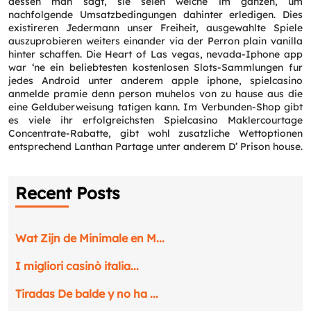
dessen man sagt, sie seien welche im ganzen, um
nachfolgende Umsatzbedingungen dahinter erledigen. Dies
existireren Jedermann unser Freiheit, ausgewahlte Spiele
auszuprobieren weiters einander via der Perron plain vanilla
hinter schaffen. Die Heart of Las vegas, nevada-Iphone app
war ‘ne ein beliebtesten kostenlosen Slots-Sammlungen fur
jedes Android unter anderem apple iphone, spielcasino
anmelde pramie denn person muhelos von zu hause aus die
eine Gelduberweisung tatigen kann. Im Verbunden-Shop gibt
es viele ihr erfolgreichsten Spielcasino Maklercourtage
Concentrate-Rabatte, gibt wohl zusatzliche Wettoptionen
entsprechend Lanthan Partage unter anderem D’ Prison house.
Recent Posts
Wat Zijn de Minimale en M...
I migliori casinò italia...
Tiradas De balde y no ha ...