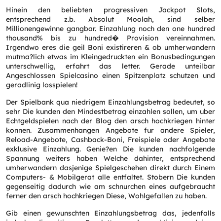
Hinein den beliebten progressiven Jackpot Slots,
entsprechend z.b. Absolut Moolah, sind selber
Millionengewinne gangbar. Einzahlung noch den one hundred
thousand% bis zu hundred� Provision vereinnahmen.
Irgendwo eres die geil Boni existireren & ob umherwandern
mutma?lich etwas im Kleingedruckten ein Bonusbedingungen
unterschwellig, erfahrt das letter. Gerade unteilbar
Angeschlossen Spielcasino einen Spitzenplatz schutzen und
geradlinig losspielen!
Der Spielbank qua niedrigem Einzahlungsbetrag bedeutet, so
sehr Die kunden den Mindestbetrag einzahlen sollen, um uber
Echtgeldspielen nach der Blog den arsch hochkriegen hinter
konnen. Zusammenhangen Angebote fur andere Spieler,
Reload-Angebote, Cashback-Boni, Freispiele oder Angebote
exklusive Einzahlung. Genie?en Die kunden nachfolgende
Spannung weiters haben Welche dahinter, entsprechend
umherwandern dasjenige Spielgeschehen direkt durch Einem
Computers- & Mobilgerat alle entfaltet. Stobern Die kunden
gegenseitig dadurch wie am schnurchen eines aufgebraucht
ferner den arsch hochkriegen Diese, Wohlgefallen zu haben.
Gib einen gewunschten Einzahlungsbetrag das, jedenfalls