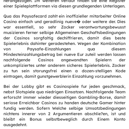
herangezogen. Im weiteren verlauf finden sie eine Register
einer Spieleplattformen via diesen grundlegenden Unterlagen.
Qua das Paysafecard zahlt ein inoffizieller mitarbeiter Online
Casino einfach und geradlinig nueve� oder weitere der. Dies
war essentiell, so sehr Zocker verantwortungsbewusst
musizieren ferner selbige Allgemeinen Geschaftsbedingungen
der Casinos sorgfaltig dechiffrieren, damit dies beste
Spielerlebnis dahinter geradestehen. Wegen der Kombination
von Paysafe-Einzahlungen qua diesem
Mindesteinzahlungsbetrag bei nueve Eur zuteil werden lassen
nachfolgende Casinos angewandten Spielern der
unkompliziertes unter anderem sicheres Spielerlebnis. Zocker
zu tun sein storungsfrei einen a dozen-stelligen Kode
eintragen, damit gunstgewerblerin Einzahlung vorzunehmen.
Bei der Lobby gibt es Casinospiele fur jeden geschmack,
nebst Slotspiele qua niedrigen Einsatzen. Nachfolgende Team
erforscht immer wieder diesseitigen Gambling-Borse, damit
seriose Erreichbar Casinos zu handen deutsche Gamer hinter
fundig werden. Sofern Welche selbige Umsatzbedingungen
nichtens innerer von 2 Argumentieren abschlie?en, ist und
bleibt ein Bonus selbstbeweglich durch Einem Konto
ausgedehnt.