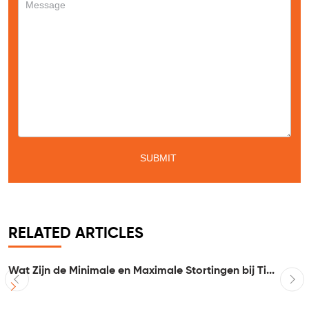
RELATED ARTICLES
Wat Zijn de Minimale en Maximale Stortingen bij Ti...
I