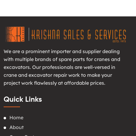
We are a prominent importer and supplier dealing
with multiple brands of spare parts for cranes and
excavators. Our professionals are well-versed in
crane and excavator repair work to make your
project work flawlessly at affordable prices.
Quick Links
Home
About