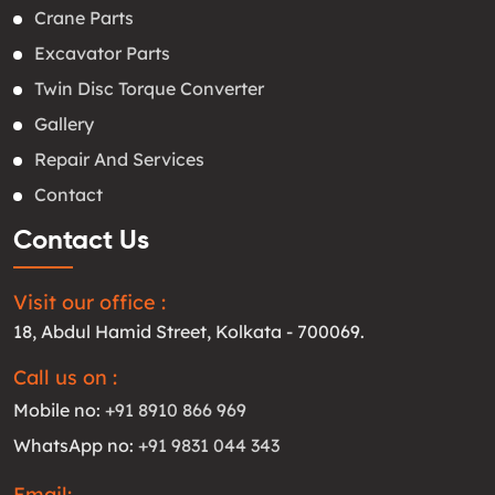
Crane Parts
Excavator Parts
Twin Disc Torque Converter
Gallery
Repair And Services
Contact
Contact Us
Visit our office :
18, Abdul Hamid Street, Kolkata - 700069.
Call us on :
Mobile no:
+91 8910 866 969
WhatsApp no:
+91 9831 044 343
Email: