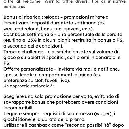
Oltre al welcome, Winnita offre diversi tipi di iniziative
periodiche:
Bonus di ricarica (reload) – promozioni mirate a
incentivare i depositi durante la settimana (es.
weekend reload, bonus del giovedì, ecc.).
Cashback settimanale – una percentuale delle perdite
(es. fino al 25% in alcuni piani) restituita in bonus o FS,
a seconda delle condizioni.
Tornei e challenge – classifiche basate sul volume di
gioco o su obiettivi specifici, con premi in denaro o in
FS.
Offerte personalizzate – invitate via mail o notifiche,
spesso legate a comportamenti di gioco (es.
preferenze su slot, tavoli, live).
Un approccio razionale è:
Scegliere una sola promozione per volta, evitando di
sovrapporre bonus che potrebbero avere condizioni
incompatibili.
Leggere sempre i requisiti di scommessa (wager), i
giochi idonei e la durata della promo.
Utilizzare il cashback come “seconda possibilità” dopo