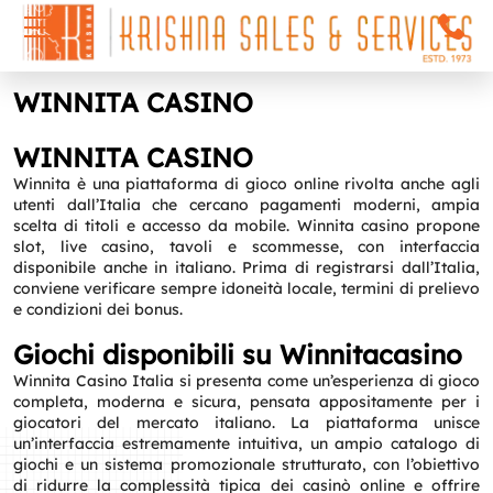
WINNITA CASINO
WINNITA CASINO
Winnita è una piattaforma di gioco online rivolta anche agli
utenti dall’Italia che cercano pagamenti moderni, ampia
scelta di titoli e accesso da mobile. Winnita casino propone
slot, live casino, tavoli e scommesse, con interfaccia
disponibile anche in italiano. Prima di registrarsi dall’Italia,
conviene verificare sempre idoneità locale, termini di prelievo
e condizioni dei bonus.
Giochi disponibili su Winnitacasino
Winnita Casino Italia si presenta come un’esperienza di gioco
completa, moderna e sicura, pensata appositamente per i
giocatori del mercato italiano. La piattaforma unisce
un’interfaccia estremamente intuitiva, un ampio catalogo di
giochi e un sistema promozionale strutturato, con l’obiettivo
di ridurre la complessità tipica dei casinò online e offrire