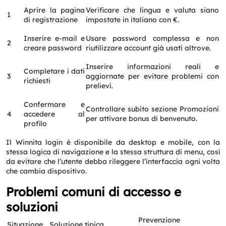
Aprire la pagina
Verificare che lingua e valuta siano
1
di registrazione
impostate in italiano con €.
Inserire e‑mail e
Usare password complessa e non
2
creare password
riutilizzare account già usati altrove.
Inserire informazioni reali e
Completare i dati
3
aggiornate per evitare problemi con
richiesti
prelievi.
Confermare e
Controllare subito sezione Promozioni
4
accedere al
per attivare bonus di benvenuto.
profilo
Il Winnita login è disponibile da desktop e mobile, con la
stessa logica di navigazione e la stessa struttura di menu, così
da evitare che l’utente debba rileggere l’interfaccia ogni volta
che cambia dispositivo.
Problemi comuni di accesso e
soluzioni
Prevenzione
Situazione
Soluzione tipica