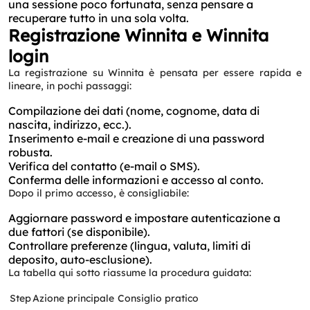
una sessione poco fortunata, senza pensare a
recuperare tutto in una sola volta.
Request a CallBack
Registrazione Winnita e Winnita
Name
*
login
La registrazione su Winnita è pensata per essere rapida e
Email
*
lineare, in pochi passaggi:
Compilazione dei dati (nome, cognome, data di
nascita, indirizzo, ecc.).
Phone
*
Inserimento e‑mail e creazione di una password
robusta.
Verifica del contatto (e‑mail o SMS).
Service
*
Conferma delle informazioni e accesso al conto.
Dopo il primo accesso, è consigliabile:
Aggiornare password e impostare autenticazione a
Message
*
due fattori (se disponibile).
Controllare preferenze (lingua, valuta, limiti di
deposito, auto‑esclusione).
La tabella qui sotto riassume la procedura guidata:
Step
Azione principale
Consiglio pratico