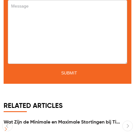
RELATED ARTICLES
Wat Zijn de Minimale en Maximale Stortingen bij Ti...
I