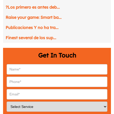
?Los primero es antes deb...
Raise your game: Smart ba...
Publicaciones Y no ha tra...
Finest several de los sup...
Get In Touch