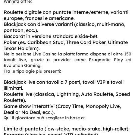
Winnita offre:
Roulette digitale con puntate interne/esterne, varianti
europee, francesi e americane.
Blackjack con diverse varianti (classico, multi‑mano,
pontoon, ecc.).
Baccarat in versione standard e side‑bet.
Poker (es. Caribbean Stud, Three Card Poker, Ultimate
Texas Hold’em).
Nella sezione Live Casino la piattaforma dispone di oltre 150
tavoli live, grazie a provider come Pragmatic Play ed
Evolution Gaming.
Tra le tipologie più presenti:
Blackjack live con tavoli a 7 posti, tavoli VIP e tavoli
illimitati.
Roulette live (classica, Lightning, Auto Roulette, Speed
Roulette).
Game show interattivi (Crazy Time, Monopoly Live,
Deal or No Deal, ecc.).
Qui il giocatore può scegliere in base a:
Limite di puntata (low‑stake, medio‑stake, high‑roller).
Formato (classico, speed, VIP, unlimited).