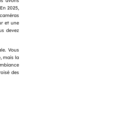
us avons
 En 2025,
s caméras
ur et une
ous devez
ale. Vous
, mais la
’ambiance
oisé des