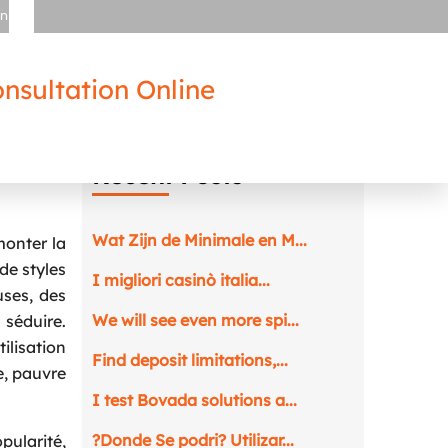
in
nsultation Online
Recent Posts
Wat Zijn de Minimale en M...
monter la
de styles
I migliori casinò italia...
uses, des
We will see even more spi...
séduire.
ilisation
Find deposit limitations,...
e, pauvre
I test Bovada solutions a...
?Donde Se podri? Utilizar...
pularité,