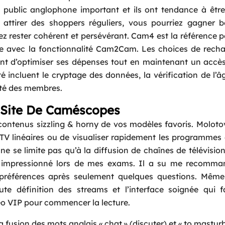
 public anglophone important et ils ont tendance à être
attirer des shoppers réguliers, vous pourriez gagner 
Message
*
z rester cohérent et persévérant. Cam4 est la référence 
ve avec la fonctionnalité Cam2Cam. Les choices de rech
nt d’optimiser ses dépenses tout en maintenant un accès
 incluent le cryptage des données, la vérification de l’â
lité des membres.
r Site De Caméscopes
s contenus sizzling & horny de vos modèles favoris. Molot
 TV linéaires ou de visualiser rapidement les programmes
e se limite pas qu’à la diffusion de chaînes de télévision 
nt impressionné lors de mes exams. Il a su me recomma
préférences après seulement quelques questions. Même
aute définition des streams et l’interface soignée qui fa
idéo VIP pour commencer la lecture.
 fusion des mots anglais « chat » (discuter) et « to masturb