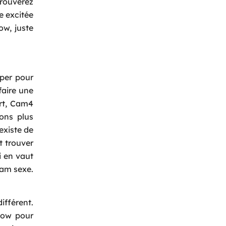
trouverez
e excitée
ow, juste
iper pour
faire une
art, Cam4
ons plus
existe de
t trouver
i en vaut
cam sexe.
ifférent.
show pour