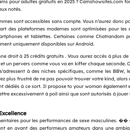
bcams pour adultes gratuits en 2025 ? Camshowsites.com fo
eux notés.
grammes sont accessibles sans compte. Vous n’aurez donc p
part des plateformes modernes sont optimisées pour les 
smartphones et tablettes. Certaines comme Chatrandom p
ement uniquement disponibles sur Android.
ne droit à 25 crédits gratuits . Vous aurez accès à plus de
Request a Call
 et un pervers comme vous va en kiffer chaque seconde. C
Name
*
 s’adressent à des niches spécifiques, comme les BBW, l
oyez plus frustré de ne pas pouvoir trouver votre kind, alors
Email
*
nt dédiés à ce sort. Il propose to your woman également 
ettre excessivement à poil ainsi que sont autorisés à jouer
Phone
*
Excellence
lémentaires pour les performances de sexe masculines. �
Service
*
ant en avant des performeurs amateurs dans une ambia