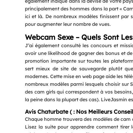
également indiqué dans la devise de votre pays
principalement des hommes dans la part « Cams 
ici et là. De nombreux modèles finissent par s
pour augmenter leur nombre de vues.
Webcam Sexe – Quels Sont Les M
J’ai également consulté les concours et miss
avoir une likelihood de gagner des bonus et de 
promotion importante sur toutes les plateforme
sert mieux de site de sauvegarde plutôt que
modernes. Cette mise en web page aide les télés
nombreux modèles parmi lesquels choisir sur S
des cam girls qui correspondent à vos besoins,
la peine dans la plupart des cas). LiveJasmin 
Avis Chaturbate ( : Nos Meilleurs Consei
Chaque homme trouvera des modèles de cam qui
Lisez la suite pour apprendre comment tirer l