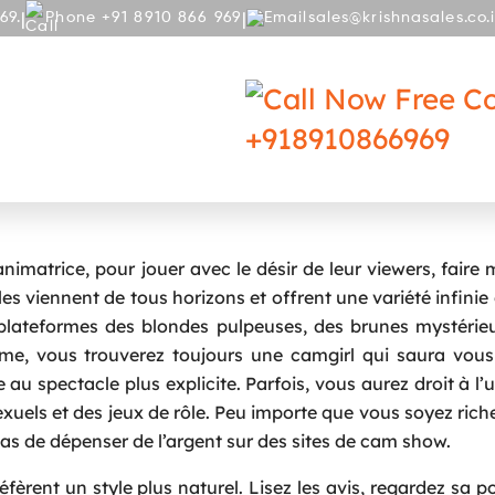
|
|
69.
Phone +91 8910 866 969
sales@krishnasales.co.
RY
BLOG
Free Co
+918910866969
 : Ce Que Nous Faisons Mieux Que Les
’animatrice, pour jouer avec le désir de leur viewers, faire 
es viennent de tous horizons et offrent une variété infinie 
 plateformes des blondes pulpeuses, des brunes mystérie
me, vous trouverez toujours une camgirl qui saura vous 
au spectacle plus explicite. Parfois, vous aurez droit à l’ut
exuels et des jeux de rôle. Peu importe que vous soyez rich
s de dépenser de l’argent sur des sites de cam show.
éfèrent un style plus naturel. Lisez les avis, regardez sa po