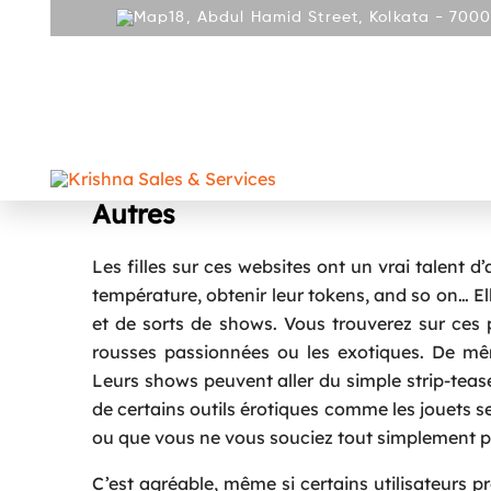
18, Abdul Hamid Street, Kolkata - 7000
ABOUT
PRODUCT
REPAIR AND SERVICES
GALLE
CONTACT
Websites Pornographiques Xxx
Autres
Les filles sur ces websites ont un vrai talent d
température, obtenir leur tokens, and so on… Ell
et de sorts de shows. Vous trouverez sur ces
rousses passionnées ou les exotiques. De mê
Leurs shows peuvent aller du simple strip-tease 
de certains outils érotiques comme les jouets s
ou que vous ne vous souciez tout simplement pa
C’est agréable, même si certains utilisateurs pr