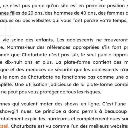
 ce n’est pas parce qu’un site est en première position 
jeunes filles de 20 ans, des hommes de 40 ans, des femmes 
rnaques ou des websites qui vous font perdre votre temps,
 vie saine des enfants. Les adolescents ne trouveron
e. Montrez-leur des références appropriées s’ils font 
onné que Chaturbate n’est pas sûr, le seul public appr
e dix-huit ans et plus. La plate-forme contient des m
igne et des menaces de sécurité que les adolescents n’o
us le nom de Chaturbate ne fonctionne pas comme une o
plète. Une utilisation judicieuse de la plate-forme comb
 ne peut pas vous protéger de tous les risques.
onnes qui veulent mater des shows en ligne. C’est l’une
showgirl nues. Ce principe a donc permis à beaucoup 
e totalement explicites, hardcores et complètement nues 
tejj
, Chaturbate est vu comme l’un des meilleurs website