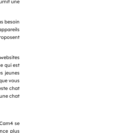
urnit une
as besoin
appareils
roposent
 websites
Back
e qui est
es jeunes
 que vous
este chat
 une chat
� Cam4 se
nce plus