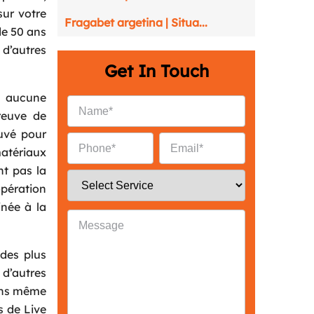
sur votre
Fragabet argetina | Situa...
de 50 ans
 d’autres
Get In Touch
t aucune
preuve de
ouvé pour
atériaux
nt pas la
pération
inée à la
 des plus
d’autres
sans même
s de Live