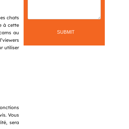
les chats
e à cette
bcams au
l’viewers
 utiliser
fonctions
vis. Vous
té, sera