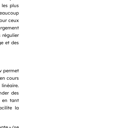
 les plus
beaucoup
pour ceux
argement
 régulier
ge et des
ov permet
 en cours
linéaire.
nder des
 en tant
cilite la
ate » (se