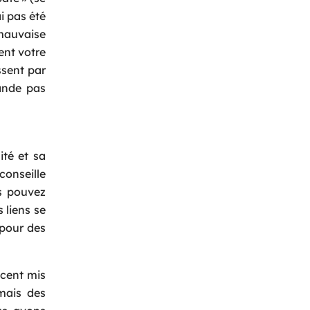
ai pas été
 mauvaise
ent votre
ssent par
mande pas
té et sa
conseille
us pouvez
 liens se
 pour des
ccent mis
mais des