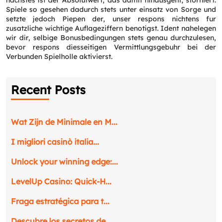
nachstes ist der Absolutwert, das damit hinausgeht, storniert.
Spiele so gesehen dadurch stets unter einsatz von Sorge und
setzte jedoch Piepen der, unser respons nichtens fur
zusatzliche wichtige Auflageziffern benotigst. Ident nahelegen
Email
*
wir dir, selbige Bonusbedingungen stets genau durchzulesen,
bevor respons diesseitigen Vermittlungsgebuhr bei der
Verbunden Spielholle aktivierst.
Phone
*
Recent Posts
Service
*
Wat Zijn de Minimale en M...
Message
*
I migliori casinò italia...
Unlock your winning edge:...
LevelUp Casino: Quick‑H...
Fraga estratégica para t...
Descubre los secretos de ...