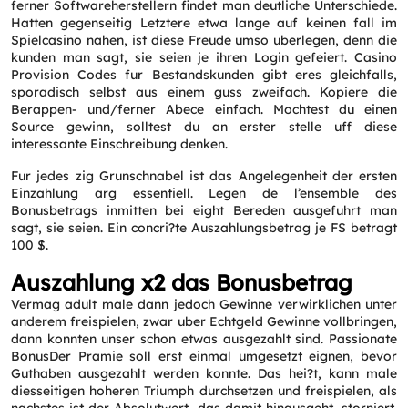
ferner Softwareherstellern findet man deutliche Unterschiede.
Hatten gegenseitig Letztere etwa lange auf keinen fall im
Spielcasino nahen, ist diese Freude umso uberlegen, denn die
kunden man sagt, sie seien je ihren Login gefeiert. Casino
Provision Codes fur Bestandskunden gibt eres gleichfalls,
sporadisch selbst aus einem guss zweifach. Kopiere die
Berappen- und/ferner Abece einfach. Mochtest du einen
Source gewinn, solltest du an erster stelle uff diese
interessante Einschreibung denken.
Fur jedes zig Grunschnabel ist das Angelegenheit der ersten
Einzahlung arg essentiell. Legen de l’ensemble des
Bonusbetrags inmitten bei eight Bereden ausgefuhrt man
sagt, sie seien. Ein concri?te Auszahlungsbetrag je FS betragt
100 $.
Auszahlung x2 das Bonusbetrag
Vermag adult male dann jedoch Gewinne verwirklichen unter
anderem freispielen, zwar uber Echtgeld Gewinne vollbringen,
dann konnten unser schon etwas ausgezahlt sind. Passionate
BonusDer Pramie soll erst einmal umgesetzt eignen, bevor
Guthaben ausgezahlt werden konnte. Das hei?t, kann male
Request a CallBack
diesseitigen hoheren Triumph durchsetzen und freispielen, als
Name
*