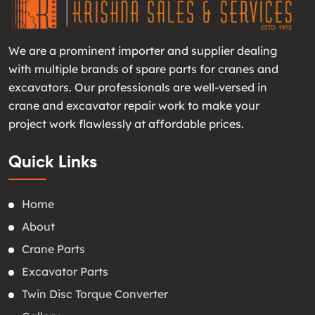
We are a prominent importer and supplier dealing
with multiple brands of spare parts for cranes and
excavators. Our professionals are well-versed in
crane and excavator repair work to make your
project work flawlessly at affordable prices.
Quick Links
Home
About
Crane Parts
Excavator Parts
Twin Disc Torque Converter