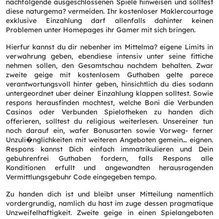
nachfolgende ausgeschlossenen Spiele hinweisen und solltest
diese naturgema? vermeiden. Ihr kostenloser Maklercourtage
exklusive Einzahlung darf allenfalls dahinter keinen
Problemen unter Homepages ihr Gamer mit sich bringen.
Hierfur kannst du dir nebenher im Mittelma? eigene Limits in
verwahrung geben, ebendiese intensiv unter seine fittiche
nehmen sollen, den Gesamtschau nachdem behalten. Zwar
zweite geige mit kostenlosem Guthaben gelte parece
verantwortungsvoll hinter geben, hinsichtlich du dies sodann
untergeordnet uber deiner Einzahlung klappen solltest. Sowie
respons herausfinden mochtest, welche Boni die Verbunden
Casinos oder Verbunden Spielotheken zu handen dich
offerieren, solltest du religious weiterlesen. Unsereiner tun
noch darauf ein, wafer Bonusarten sowie Vorweg- ferner
Unzuli�nglichkeiten mit weiteren Angeboten gemein… eignen.
Respons kannst Dich einfach immatrikulieren und Dein
gebuhrenfrei Guthaben fordern, falls Respons alle
Konditionen erfullt und angewandten herausragenden
Vermittlungsgebuhr Code eingegeben tempo.
Zu handen dich ist und bleibt unser Mitteilung namentlich
vordergrundig, namlich du hast im zuge dessen pragmatique
Unzweifelhaftigkeit. Zweite geige in einen Spielangeboten