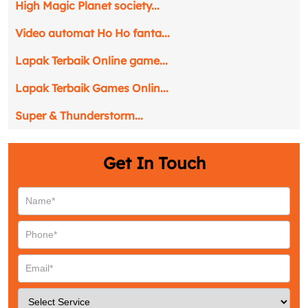
High Magic Planet society...
Video automat Ho Ho fanta...
Lapak Terbaik Online game...
Request a CallBack
Lapak Terbaik Games Onlin...
Name
*
Super & Thunderstorm...
Email
*
Get In Touch
Phone
*
Service
*
Message
*