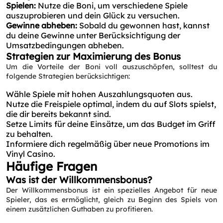
Spielen:
Nutze die Boni, um verschiedene Spiele
auszuprobieren und dein Glück zu versuchen.
Gewinne abheben:
Sobald du gewonnen hast, kannst
du deine Gewinne unter Berücksichtigung der
Umsatzbedingungen abheben.
Strategien zur Maximierung des Bonus
Um die Vorteile der Boni voll auszuschöpfen, solltest du
folgende Strategien berücksichtigen:
Wähle Spiele mit hohen Auszahlungsquoten aus.
Nutze die Freispiele optimal, indem du auf Slots spielst,
die dir bereits bekannt sind.
Setze Limits für deine Einsätze, um das Budget im Griff
zu behalten.
Informiere dich regelmäßig über neue Promotions im
Vinyl Casino.
Häufige Fragen
Was ist der Willkommensbonus?
Der Willkommensbonus ist ein spezielles Angebot für neue
Spieler, das es ermöglicht, gleich zu Beginn des Spiels von
einem zusätzlichen Guthaben zu profitieren.