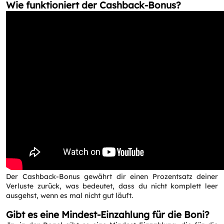
Wie funktioniert der Cashback-Bonus?
Der Cashback-Bonus gewährt dir einen Prozentsatz deiner
Verluste zurück, was bedeutet, dass du nicht komplett leer
ausgehst, wenn es mal nicht gut läuft.
Gibt es eine Mindest-Einzahlung für die Boni?