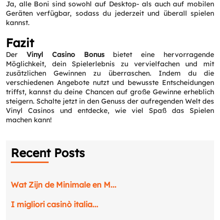
Ja, alle Boni sind sowohl auf Desktop- als auch auf mobilen
Geräten verfügbar, sodass du jederzeit und überall spielen
kannst.
Fazit
Der
Vinyl Casino Bonus
bietet eine hervorragende
Möglichkeit, dein Spielerlebnis zu vervielfachen und mit
zusätzlichen Gewinnen zu überraschen. Indem du die
verschiedenen Angebote nutzt und bewusste Entscheidungen
triffst, kannst du deine Chancen auf große Gewinne erheblich
steigern. Schalte jetzt in den Genuss der aufregenden Welt des
Vinyl Casinos und entdecke, wie viel Spaß das Spielen
machen kann!
Recent Posts
Wat Zijn de Minimale en M...
I migliori casinò italia...