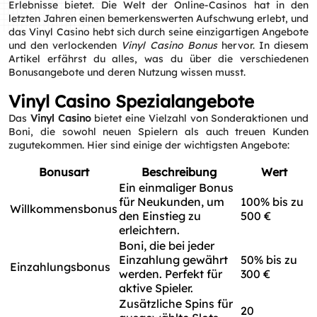
Erlebnisse bietet. Die Welt der Online-Casinos hat in den
letzten Jahren einen bemerkenswerten Aufschwung erlebt, und
das Vinyl Casino hebt sich durch seine einzigartigen Angebote
und den verlockenden
Vinyl Casino Bonus
hervor. In diesem
Artikel erfährst du alles, was du über die verschiedenen
Bonusangebote und deren Nutzung wissen musst.
Vinyl Casino Spezialangebote
Das
Vinyl Casino
bietet eine Vielzahl von Sonderaktionen und
Boni, die sowohl neuen Spielern als auch treuen Kunden
zugutekommen. Hier sind einige der wichtigsten Angebote:
Bonusart
Beschreibung
Wert
Ein einmaliger Bonus
für Neukunden, um
100% bis zu
Willkommensbonus
den Einstieg zu
500 €
erleichtern.
Boni, die bei jeder
Einzahlung gewährt
50% bis zu
Einzahlungsbonus
werden. Perfekt für
300 €
aktive Spieler.
Zusätzliche Spins für
20