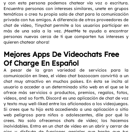
y con esta persona podemos chatear vía voz o escritura.
Encuentra personas con intereses similares, unete en grupos
temáticos o crea tu propia sala de chat para la comunicación
privada con tus amigos. A diferencia de otros proveedores de
chat de vídeo, Tinychat permite a los usuarios participar en
más de una sala a la vez. ¡MeetMe te ayuda a encontrar
personas nuevas cerca de ti que comparten tus intereses y
quieren chatear ahora!
Mejores Apps De Videochats Free
Of Charge En Español
A pesar de la gran variedad de servicios para la
comunicación en línea, el vídeo chat bazoocam convirtió a un
chat muy atractivo en muchos países. En ésta se incita al
usuario a acceder a un determinado sitio web en el que se le
ofrece más servicios o productos, premios, regalos, fotos,
vídeos, and so forth. Discord es una aplicación de chat de voz
y texto muy well-liked entre los aficionados a los videojuegos.
Si crees que tu hijo está accediendo a una aplicación o sitio
web peligroso para niños o adolescentes, dile por qué lo
crees. No solo ofrecemos chats de vídeo; los hacemos
inolvidables. Entra en un chat de vídeo en un abrir y cerrar de
ojos y disfruta de funciones geniales que harán que tus