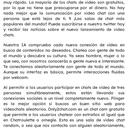
muy rápido. La mayoría de los chats de video son gratuitos,
por lo que no tiene que preocuparse por el dinero. No hay
nada mejor que la comunicación por video chat con una
persona que está lejos de ti. 9 ¡Las salas de chat más
populares del mundo!! Puede suscribirse a nuestro twitter hoy
y recibir las noticias sobre el nuevo lanzamiento de video
chats.
Request a CallBack
Nuestra IA comprueba cada nueva conexión de vídeo en
Name
*
busca de contenidos no deseados. Chatea con gente de todo
el mundo y descubre su cultura. Ya seas hombre, mujer o lo
que sea, con nosotros conocerás a gente nueva e interesante.
Te conectamos aleatoriamente con gente de todo el mundo.
Email
*
Aunque su interfaz es básica, permite interacciones fluidas
por webcam.
Phone
*
Al permitir a los usuarios participar en chats de video de tres
personas simultáneamente, estos están llevando sus
conexiones sociales a un nivel completamente nuevo. Flinger
es la mejor opción si buscas un buen sitio web para
Service
*
videochats aleatorios. Only2chat.com es un chat cam gratuito
que permite a los usuarios chatear con extraños al igual que
en Chatroulette o omegle. Esta es una sala de video chat
Message
*
random, o sea que nos contacta con alguien aleatoriamente,