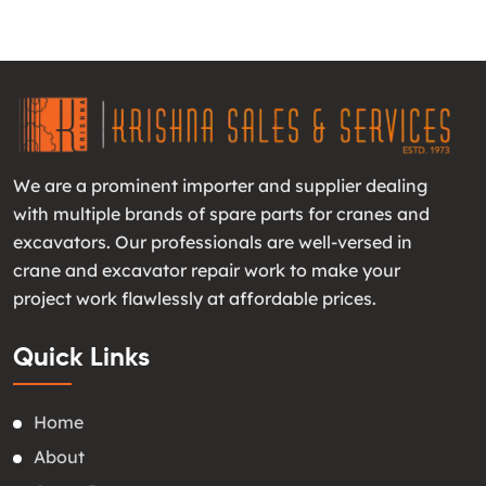
We are a prominent importer and supplier dealing
with multiple brands of spare parts for cranes and
excavators. Our professionals are well-versed in
crane and excavator repair work to make your
project work flawlessly at affordable prices.
Quick Links
Home
About