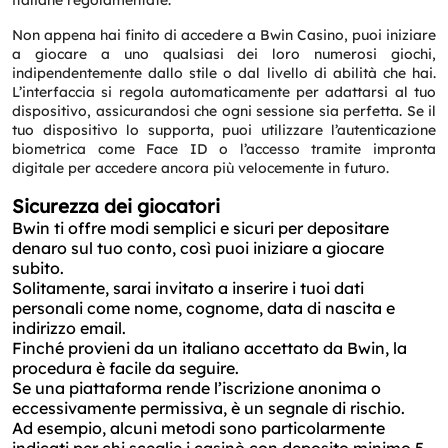
italiane regolamentate.
Non appena hai finito di accedere a Bwin Casino, puoi iniziare
a giocare a uno qualsiasi dei loro numerosi giochi,
indipendentemente dallo stile o dal livello di abilità che hai.
L’interfaccia si regola automaticamente per adattarsi al tuo
dispositivo, assicurandosi che ogni sessione sia perfetta. Se il
tuo dispositivo lo supporta, puoi utilizzare l’autenticazione
biometrica come Face ID o l’accesso tramite impronta
digitale per accedere ancora più velocemente in futuro.
Sicurezza dei giocatori
Bwin ti offre modi semplici e sicuri per depositare
denaro sul tuo conto, così puoi iniziare a giocare
subito.
Solitamente, sarai invitato a inserire i tuoi dati
personali come nome, cognome, data di nascita e
indirizzo email.
Finché provieni da un italiano accettato da Bwin, la
procedura è facile da seguire.
Se una piattaforma rende l’iscrizione anonima o
eccessivamente permissiva, è un segnale di rischio.
Ad esempio, alcuni metodi sono particolarmente