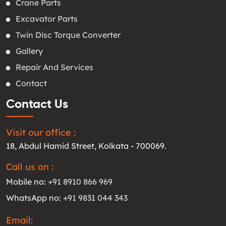
Crane Parts
Excavator Parts
Twin Disc Torque Converter
Gallery
Repair And Services
Contact
Contact Us
Visit our office :
18, Abdul Hamid Street, Kolkata - 700069.
Call us on :
Mobile no:
+91 8910 866 969
WhatsApp no:
+91 9831 044 343
Email: