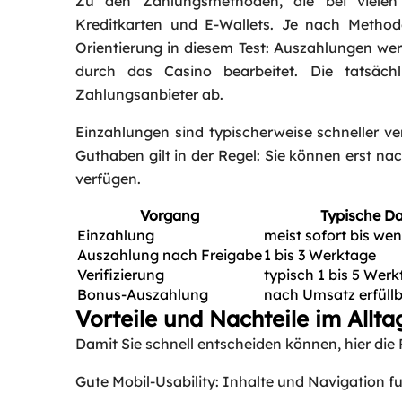
Zu den Zahlungsmethoden, die bei vielen
Kreditkarten und E-Wallets. Je nach Method
Orientierung in diesem Test: Auszahlungen we
durch das Casino bearbeitet. Die tatsä
Zahlungsanbieter ab.
Einzahlungen sind typischerweise schneller ve
Guthaben gilt in der Regel: Sie können erst n
verfügen.
Vorgang
Typische D
Einzahlung
meist sofort bis we
Auszahlung nach Freigabe
1 bis 3 Werktage
Verifizierung
typisch 1 bis 5 Wer
Bonus-Auszahlung
nach Umsatz erfüll
Vorteile und Nachteile im Allta
Damit Sie schnell entscheiden können, hier die 
Gute Mobil-Usability: Inhalte und Navigation 