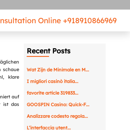
nsultation Online
+918910866969
Recent Posts
täglichen
h schaue
Wat Zijn de Minimale en M...
l, klare
I migliori casinò italia...
favorite article 319833...
niert auf
 ist das
GOOSPIN Casino: Quick‑F...
Analizzare codesto regola...
L’interfaccia utent...