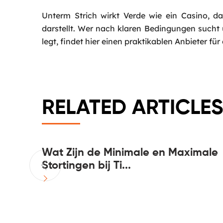
Unterm Strich wirkt Verde wie ein Casino, das
darstellt. Wer nach klaren Bedingungen sucht
legt, findet hier einen praktikablen Anbieter für
RELATED ARTICLES
bre
Wat Zijn de Minimale en Maximale
Stortingen bij Ti...