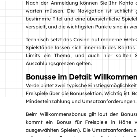
Nach der Anmeldung können Sie Ihr Konto di
warten müssen. Die Navigation ist schlicht g
bestimmte Titel und eine übersichtliche Spiel
verspielt, und die wichtigsten Punkte sind in we
Technisch setzt das Casino auf moderne Web-Sp
Spielstände lassen sich innerhalb des Kontos n
Limits ein Thema, und auch hier sollten S
Auszahlungsgrenzen gelten.
Bonusse im Detail: Willkommen
Verde bietet zwei typische Einstiegsmöglichkei
Freispiele über die Bonussektion. Wichtig ist:
Mindesteinzahlung und Umsatzanforderungen.
Beim Willkommensbonus gilt laut den Bonusr
kommt ein Bonus für Freispiele in Höhe 
ausgewählten Spielen). Die Umsatzanforderung 