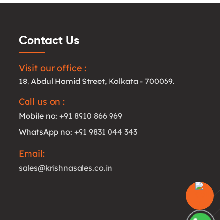
Contact Us
Visit our office :
18, Abdul Hamid Street, Kolkata - 700069.
Call us on :
Mobile no:
+91 8910 866 969
WhatsApp no:
+91 9831 044 343
Email:
sales@krishnasales.co.in