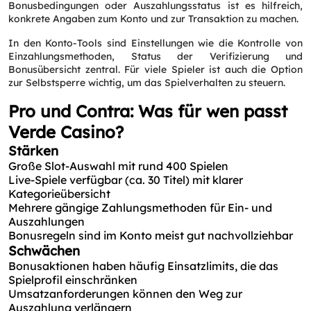
Bonusbedingungen oder Auszahlungsstatus ist es hilfreich,
konkrete Angaben zum Konto und zur Transaktion zu machen.
In den Konto-Tools sind Einstellungen wie die Kontrolle von
Einzahlungsmethoden, Status der Verifizierung und
Bonusübersicht zentral. Für viele Spieler ist auch die Option
zur Selbstsperre wichtig, um das Spielverhalten zu steuern.
Pro und Contra: Was für wen passt
Verde Casino?
Stärken
Große Slot-Auswahl mit rund 400 Spielen
Live-Spiele verfügbar (ca. 30 Titel) mit klarer
Kategorieübersicht
Mehrere gängige Zahlungsmethoden für Ein- und
Auszahlungen
Bonusregeln sind im Konto meist gut nachvollziehbar
Schwächen
Bonusaktionen haben häufig Einsatzlimits, die das
Spielprofil einschränken
Umsatzanforderungen können den Weg zur
Auszahlung verlängern