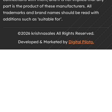
part is the product of these manufacturers. All
trademarks and brand names should be read with
additions such as ‘suitable for’.
©2026 krishnasales All Rights Reserved.
Developed & Marketed by
Digital Piloto.