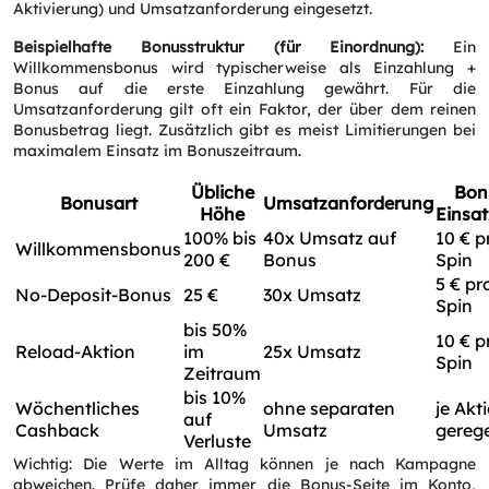
Aktivierung) und Umsatzanforderung eingesetzt.
Beispielhafte Bonusstruktur (für Einordnung):
Ein
Willkommensbonus wird typischerweise als Einzahlung +
Bonus auf die erste Einzahlung gewährt. Für die
Umsatzanforderung gilt oft ein Faktor, der über dem reinen
Bonusbetrag liegt. Zusätzlich gibt es meist Limitierungen bei
maximalem Einsatz im Bonuszeitraum.
Übliche
Bon
Bonusart
Umsatzanforderung
Höhe
Einsat
100% bis
40x Umsatz auf
10 € p
Willkommensbonus
200 €
Bonus
Spin
5 € pr
No-Deposit-Bonus
25 €
30x Umsatz
Spin
bis 50%
10 € p
Reload-Aktion
im
25x Umsatz
Spin
Zeitraum
bis 10%
Wöchentliches
ohne separaten
je Akt
auf
Cashback
Umsatz
gerege
Verluste
Wichtig: Die Werte im Alltag können je nach Kampagne
abweichen. Prüfe daher immer die Bonus-Seite im Konto,