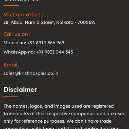
Visit our office :
18, Abdul Hamid Street, Kolkata - 700069.
Call us on :
Mobile no:
+91 8910 866 969
WhatsApp no:
+91 9831 044 343
Email:
sales@krishnasales.co.in
Disclaimer
The names, logos, and images used are registered
trademarks of their respective companies and are used
only for reference purposes. We don’t have trade
connections with them, and it is not implied that any