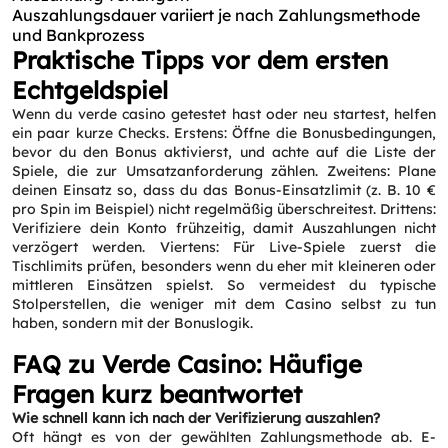
Auszahlungsdauer variiert je nach Zahlungsmethode
Request a CallBack
und Bankprozess
Name
*
Praktische Tipps vor dem ersten
Echtgeldspiel
Email
*
Wenn du verde casino getestet hast oder neu startest, helfen
ein paar kurze Checks. Erstens: Öffne die Bonusbedingungen,
bevor du den Bonus aktivierst, und achte auf die Liste der
Spiele, die zur Umsatzanforderung zählen. Zweitens: Plane
Phone
*
deinen Einsatz so, dass du das Bonus-Einsatzlimit (z. B. 10 €
pro Spin im Beispiel) nicht regelmäßig überschreitest. Drittens:
Verifiziere dein Konto frühzeitig, damit Auszahlungen nicht
Service
*
verzögert werden. Viertens: Für Live-Spiele zuerst die
Tischlimits prüfen, besonders wenn du eher mit kleineren oder
mittleren Einsätzen spielst. So vermeidest du typische
Stolperstellen, die weniger mit dem Casino selbst zu tun
Message
*
haben, sondern mit der Bonuslogik.
FAQ zu Verde Casino: Häufige
Fragen kurz beantwortet
Wie schnell kann ich nach der Verifizierung auszahlen?
Oft hängt es von der gewählten Zahlungsmethode ab. E-