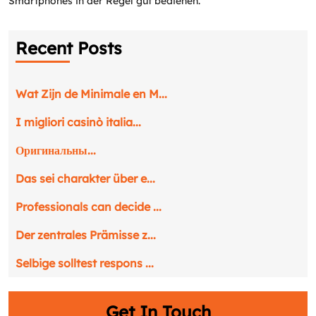
Smartphones in der Regel gut bedienen.
Recent Posts
Wat Zijn de Minimale en M...
I migliori casinò italia...
Оригинальны...
Das sei charakter über e...
Professionals can decide ...
Der zentrales Prämisse z...
Selbige solltest respons ...
Get In Touch