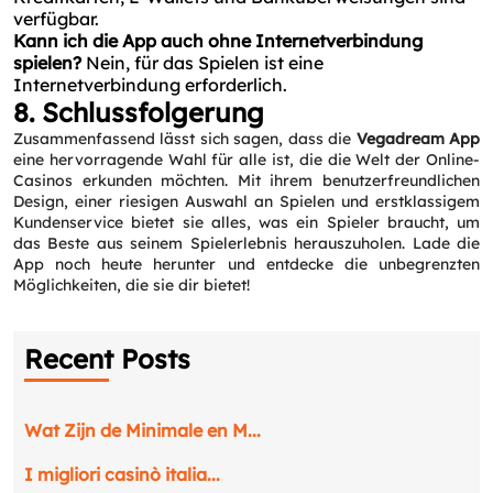
verfügbar.
Kann ich die App auch ohne Internetverbindung
spielen?
Nein, für das Spielen ist eine
Internetverbindung erforderlich.
8. Schlussfolgerung
Zusammenfassend lässt sich sagen, dass die
Vegadream App
eine hervorragende Wahl für alle ist, die die Welt der Online-
Casinos erkunden möchten. Mit ihrem benutzerfreundlichen
Design, einer riesigen Auswahl an Spielen und erstklassigem
Kundenservice bietet sie alles, was ein Spieler braucht, um
das Beste aus seinem Spielerlebnis herauszuholen. Lade die
App noch heute herunter und entdecke die unbegrenzten
Möglichkeiten, die sie dir bietet!
Recent Posts
Wat Zijn de Minimale en M...
I migliori casinò italia...