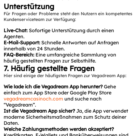
Unterstützung
Für Fragen oder Probleme steht den Nutzern ein kompetentes
Kundenserviceteam zur Verfügung:
Live-Chat:
Sofortige Unterstützung durch einen
Agenten.
E-Mail-Support:
Schnelle Antworten auf Anfragen
innerhalb von 24 Stunden.
FAQ-Bereich:
Eine umfangreiche Sammlung von
häufig gestellten Fragen zur Selbsthilfe.
7. Häufig gestellte Fragen
Hier sind einige der häufigsten Fragen zur Vegadream App:
Wie lade ich die Vegadream App herunter?
Gehe
einfach zum App Store oder Google Play Store
vegadreamcasinoch.com
und suche nach
“Vegadream”.
Ist die Vegadream App sicher?
Ja, die App verwendet
moderne Sicherheitsmaßnahmen zum Schutz deiner
Daten.
Welche Zahlungsmethoden werden akzeptiert?
Kreditkarten, E-Wallets und Banküberweisungen sind