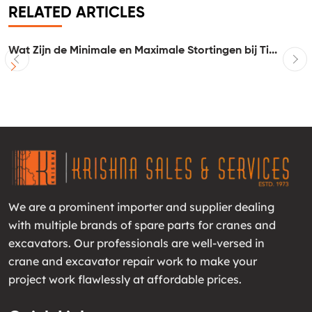
RELATED ARTICLES
Wat Zijn de Minimale en Maximale Stortingen bij Ti...
I
We are a prominent importer and supplier dealing
with multiple brands of spare parts for cranes and
excavators. Our professionals are well-versed in
crane and excavator repair work to make your
project work flawlessly at affordable prices.