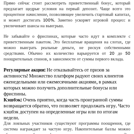
Прямо сейчас стоит рассмотреть приветственный бонус, который
предлагает щедрые условия на первый депозит. Чаще всего это
процентное начисление, позволяющее увеличить стартовый капитал,
и может достигать 100%. Заметно ускоряет игровой процесс и
увеличивает шансы на выигрыш.
Не забывайте о фриспинах, которые часто идут в комплекте с
приветственным пакетом. Это бесплатные вращения на слотах, где
можно выиграть реальные деньги, не рискуя собственными
средствами. Обычно их количество варьируется от 20 до 50
поощрительных спинов, в зависимости от суммы первого вклада.
Регулярные акции:
Не отказывайтесь от призов за
активность! Множество платформ радуют своих клиентов
еженедельными или ежемесячными акциями, в рамках
которых можно получить дополнительные бонусы или
фриспины.
Request a CallBack
Кэшбэк:
Очень приятно, когда часть проигранной суммы
Name
*
возвращается обратно, что позволяет продолжать игру. Часто
кэшбэк доступен на определенные игры или по итогам
недели.
Email
*
Для лояльных участников существуют программы поощрения, где
система награждает за частую игру. Накопительные баллы можно