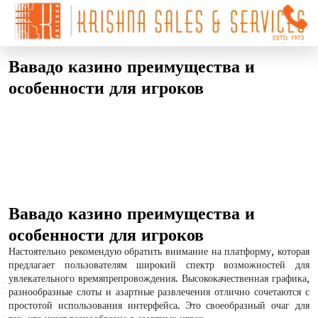
Вавадо казино преимущества и
особенности для игроков
Вавадо казино преимущества и
особенности для игроков
Настоятельно рекомендую обратить внимание на платформу, которая
предлагает пользователям широкий спектр возможностей для
увлекательного времяпрепровождения. Высококачественная графика,
разнообразные слоты и азартные развлечения отлично сочетаются с
простотой использования интерфейса. Это своеобразный очаг для