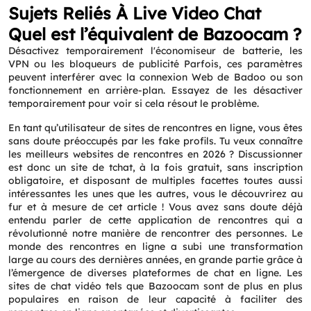
Sujets Reliés À Live Video Chat
Service
*
Quel est l’équivalent de Bazoocam ?
Désactivez temporairement l'économiseur de batterie, les
Message
*
VPN ou les bloqueurs de publicité Parfois, ces paramètres
peuvent interférer avec la connexion Web de Badoo ou son
fonctionnement en arrière-plan. Essayez de les désactiver
temporairement pour voir si cela résout le problème.
En tant qu’utilisateur de sites de rencontres en ligne, vous êtes
sans doute préoccupés par les fake profils. Tu veux connaître
les meilleurs websites de rencontres en 2026 ? Discussionner
est donc un site de tchat, à la fois gratuit, sans inscription
obligatoire, et disposant de multiples facettes toutes aussi
intéressantes les unes que les autres, vous le découvrirez au
fur et à mesure de cet article ! Vous avez sans doute déjà
entendu parler de cette application de rencontres qui a
révolutionné notre manière de rencontrer des personnes. Le
monde des rencontres en ligne a subi une transformation
large au cours des dernières années, en grande partie grâce à
l’émergence de diverses plateformes de chat en ligne. Les
sites de chat vidéo tels que Bazoocam sont de plus en plus
populaires en raison de leur capacité à faciliter des