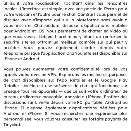
utilisant votre localisation, facilitant ainsi les rencontres
locales. L’interface est simple, avec une partie de l’écran pour
votre webcam et l’autre pour le chat. CamSurf vous permet de
discuter avec n’importe qui sur la plateforme sans avoir à
vous inscrire. Chatrandom dispose d’applications mobiles
pour Android et iOS, vous permettant de chatter en vidéo où
que vous soyez. L’objectif preliminary étant de renforcer la
sécurité site en offrant un meilleur contrôle sur qui peut y
accéder. Vous pouvez également chatter depuis votre
téléphone puisque l’application Chatroulette est disponible sur
iPhone et Android.
Vous pouvez augmenter votre confidentialité lors de vos
Request a CallBack
appels vidéo avec un VPN. Explorons les meilleures purposes
Name
*
de chat disponibles sur l’App Retailer et le Google Play
Retailer. LiveMe est une software de chat qui fonctionne sur
presque tous les appareils — que ce soit votre ordinateur de
bureau, ordinateur moveable, Android ou iPhone. Profitez des
Email
*
discussions sur LiveMe depuis votre PC, portable, Android ou
iPhone. Il dispose également d’applications dédiées pour
Android et iPhone. Si vous recherchez une expérience plus
Phone
*
personnalisée, vous voudrez consulter les forfaits payants de
Tinychat.