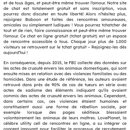
et de tous âges, et peut-être même trouver l’amour. Notre site
de chat est totalement gratuit et sans inscription, vous
pourrez donc discuter en toute liberté! Alors n’hésitez plus,
rejoignez Baboon et faites des rencontres amoureuses,
amicales ou simplement ludiques ! Vous pourrez tchatcher de
tout et de rien, faire connaissance et peut-être même trouver
l’amour. Ce chat en ligne gratuit (tchat gratuit) est un espace
de rencontre accessible à tous. Chaque jour plus de 1.000
visiteurs se retrouvent sur le tchat gratuit – Rejoignez-les dés
aujourd’hui !
En conséquence, depuis 2015, le FBI collecte des données sur
les actes de cruauté envers les animaux domestiques, qui sont
ensuite mises en relation avec des violences familiales ou des
homicides. Dans une étude de référence, les auteurs avaient
retrouvé dans près de 90% de cas de tueurs en série avec
actes de sadisme des éléments indiquant qu’ils avaient
commis des actes de cruauté envers les animaux. Cependant,
dans certains cas, ces violences étaient humaines et
constituaient aussi une forme de rébellion sociale, par
exemple lorsque des pages séditieux blessaient
volontairement les animaux de leurs maîtres. LovePlanet, la
célèbre utility cell de rencontres en ligne, a su intégrer ce
concept innovant pour faciliter le processus de recrutement.