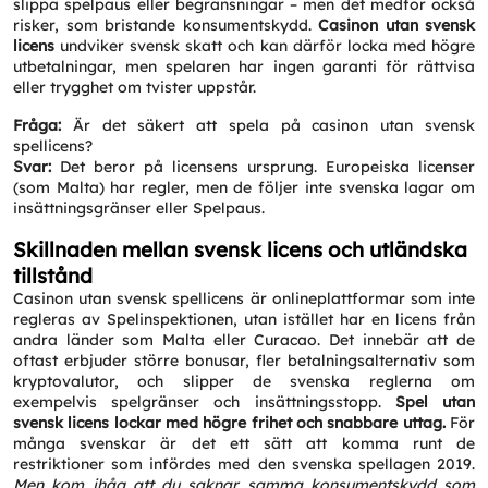
slippa spelpaus eller begränsningar – men det medför också
risker, som bristande konsumentskydd.
Casinon utan svensk
licens
undviker svensk skatt och kan därför locka med högre
utbetalningar, men spelaren har ingen garanti för rättvisa
eller trygghet om tvister uppstår.
Fråga:
Är det säkert att spela på casinon utan svensk
spellicens?
Svar:
Det beror på licensens ursprung. Europeiska licenser
(som Malta) har regler, men de följer inte svenska lagar om
insättningsgränser eller Spelpaus.
Skillnaden mellan svensk licens och utländska
tillstånd
Casinon utan svensk spellicens är onlineplattformar som inte
regleras av Spelinspektionen, utan istället har en licens från
andra länder som Malta eller Curacao. Det innebär att de
oftast erbjuder större bonusar, fler betalningsalternativ som
kryptovalutor, och slipper de svenska reglerna om
exempelvis spelgränser och insättningsstopp.
Spel utan
svensk licens lockar med högre frihet och snabbare uttag.
För
många svenskar är det ett sätt att komma runt de
restriktioner som infördes med den svenska spellagen 2019.
Men kom ihåg att du saknar samma konsumentskydd som