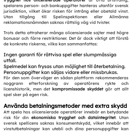
trygghet hos olicensierade operatörer
är ofta bristfällig;
spelarens person- och bankuppgifter hanteras utanför svensk
jurisdiktion, vilket ökar risken för intrång eller obetald vinst.
Utan tillgång till Spelinspektionen eller Allmänna
reklamationsnämnden saknas rättslig väg vid tvister.
Trots detta attraherar många olicensierade sajter med högre
bonusar och färre restriktioner. Det är dock viktigt att förstå
de konkreta riskerna, vilka kan sammanfattas:
Ingen garanti för rättvisa spel eller slumpmässiga
utfall.
Spelmedel kan frysas utan möjlighet till återbetalning.
Personuppgifter kan säljas vidare eller missbrukas.
För den som överväger en sådan plattform rekommenderas
noggrann efterforskning av operatörens rykte och
licenshistorik, men det
kompromissade skyddet
gör att allt
spel sker på egen risk.
Använda betalningsmetoder med extra skydd
Att spela hos olicensierade operatörer innebär en betydande
risk för din
ekonomiska trygghet och dataintegritet
. Utan
svensk spellicens saknas konsumentskydd, vilket innebär att
vinstutbetalningar kan utebli och dina personuppgifter kan