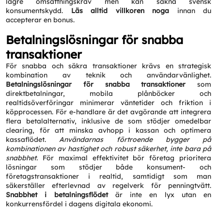
lägre omsättningskrav men kan sakna svensk
konsumentskydd.
Läs alltid villkoren noga
innan du
accepterar en bonus.
Betalningslösningar för snabba
transaktioner
För snabba och säkra transaktioner krävs en strategisk
kombination av teknik och användarvänlighet.
Betalningslösningar för snabba transaktioner
som
direktbetalningar, mobila plånböcker och
realtidsöverföringar minimerar väntetider och friktion i
köpprocessen. För e-handlare är det avgörande att integrera
flera betalalternativ, inklusive de som stödjer omedelbar
clearing, för att minska avhopp i kassan och optimera
kassaflödet.
Användarnas förtroende bygger på
kombinationen av hastighet och robust säkerhet, inte bara på
snabbhet.
För maximal effektivitet bör företag prioritera
lösningar som stödjer både konsument- och
företagstransaktioner i realtid, samtidigt som man
säkerställer efterlevnad av regelverk för penningtvätt.
Snabbhet i betalningsflödet
är inte en lyx utan en
konkurrensfördel i dagens digitala ekonomi.