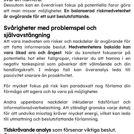
Dessutom kan en överdriven fokus på potentiella faror göra
att man missar möjligheter.
En balanserad riskmedvetenhet
är avgörande för ett sunt beslutsfattande.
Svårigheter med problemspel och
självavstängning
Att vara medveten om risker och nackdelar är avgörande för
att fatta informerade beslut.
Medvetenhetens baksida kan
vara ökad oro och ångest
. När du konstant fokuserar på
potentiella hot eller fallgropar, riskerar du att hamna i en
negativ tankespiral som påverkar ditt välmående och din
handlingskraft. I många fall kan överanalys leda till
passivitet snarare än proaktivitet.
För mycket fokus på risk kan paradoxalt nog förlama din
förmåga att agera och ta vara på möjligheter.
Andra uppenbara nackdelar inkluderar tidsförlust och
informationsöverbelastning. Att ständigt granska varje detalj
för att undvika misstag kräver mycket energi, vilket kan leda
till utmattning och beslutsfattande förlamning.
Tidskrävande analys
som försenar viktiga beslut.