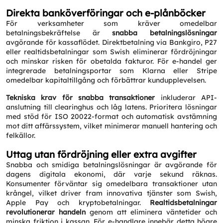
Direkta banköverföringar och e-plånböcker
För verksamheter som kräver omedelbar
betalningsbekräftelse är
snabba betalningslösningar
avgörande för kassaflödet. Direktbetalning via Bankgiro, P27
eller realtidsbetalningar som Swish eliminerar fördröjningar
och minskar risken för obetalda fakturor. För e-handel ger
integrerade betalningsportar som Klarna eller Stripe
omedelbar kapitaltillgång och förbättrar kundupplevelsen.
Tekniska krav för snabba transaktioner
inkluderar API-
anslutning till clearinghus och låg latens. Prioritera lösningar
med stöd för ISO 20022-format och automatisk avstämning
mot ditt affärssystem, vilket minimerar manuell hantering och
felkällor.
Uttag utan fördröjning eller extra avgifter
Snabba och smidiga betalningslösningar är avgörande för
dagens digitala ekonomi, där varje sekund räknas.
Konsumenter förväntar sig omedelbara transaktioner utan
krångel, vilket driver fram innovativa tjänster som Swish,
Apple Pay och kryptobetalningar.
Realtidsbetalningar
revolutionerar handeln
genom att eliminera väntetider och
minska friktion i kassan. För e-handlare innebär detta högre