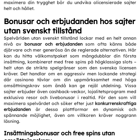
maximera din trygghet bör du undvika olicensierade sajter
helt och hållet.
Bonusar och erbjudanden hos sajter
utan svenskt tillstånd
Spelvärlden utan svenskt tillstånd lockar med en helt annan
nivå av
bonusar och erbjudanden
som ofta känns både
djärvare och mer generösa än de reglerade alternativen. Här
kan du hitta välkomstpaket som mångdubblar din första
insättning, kombinerat med free spins på högklassiga slots –
helt utan de strikta spelgränser som den svenska licensen
kräver. Det handlar om en aggressiv men lockande strategi
där casinona tävlar om din uppmärksamhet med höga
omsättningskrav som ändå kan ge rejäl utdelning. Vissa
sajter erbjuder även cashback-veckor, lojalitetsprogram med
exklusiva resor och livebonusar i realtid. För den som vill
maximera spelvärdet och söker efter just
konkurrenskraftiga
erbjudanden
är dessa plattformar en dynamisk och
spännande möjlighet, även om villkoren kräver noggrann
läsning.
Insättningsbonusar och free spins utan