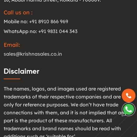
Call us on :
Mobile no:
+91 8910 866 969
WhatsApp no:
+91 9831 044 343
Email:
sales@krishnasales.co.in
Disclaimer
The names, logos, and images used are registered
trademarks of their respective companies and are used
only for reference purposes. We don’t have trade
connections with them, and it is not implied that any
part is the product of these manufacturers. All
trademarks and brand names should be read with
additions such as ‘suitable for’.