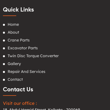
Quick Links
Home
About
Crane Parts
Excavator Parts
Twin Disc Torque Converter
Gallery
Repair And Services
Contact
Contact Us
Visit our office :
18, Abdul Hamid Street, Kolkata - 700069.