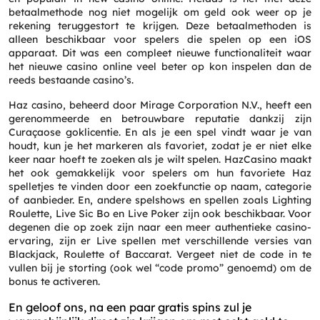
betaalmethode nog niet mogelijk om geld ook weer op je
rekening teruggestort te krijgen. Deze betaalmethoden is
alleen beschikbaar voor spelers die spelen op een iOS
apparaat. Dit was een compleet nieuwe functionaliteit waar
het nieuwe casino online veel beter op kon inspelen dan de
reeds bestaande casino’s.
Haz casino, beheerd door Mirage Corporation N.V., heeft een
gerenommeerde en betrouwbare reputatie dankzij zijn
Curaçaose goklicentie. En als je een spel vindt waar je van
houdt, kun je het markeren als favoriet, zodat je er niet elke
keer naar hoeft te zoeken als je wilt spelen. HazCasino maakt
het ook gemakkelijk voor spelers om hun favoriete Haz
spelletjes te vinden door een zoekfunctie op naam, categorie
of aanbieder. En, andere spelshows en spellen zoals Lighting
Roulette, Live Sic Bo en Live Poker zijn ook beschikbaar. Voor
degenen die op zoek zijn naar een meer authentieke casino-
ervaring, zijn er Live spellen met verschillende versies van
Blackjack, Roulette of Baccarat. Vergeet niet de code in te
vullen bij je storting (ook wel “code promo” genoemd) om de
bonus te activeren.
En geloof ons, na een paar gratis spins zul je