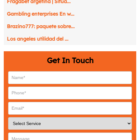
Fragabet argetina | Situa...
Gambling enterprises En w...
Brazino777: paquete sobre...
Los angeles utilidad del ...
Get In Touch
Request a CallBack
Name
*
Email
*
Phone
*