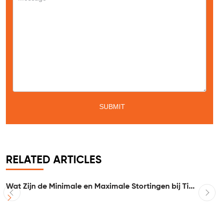
Service
*
Message
*
RELATED ARTICLES
Wat Zijn de Minimale en Maximale Stortingen bij Ti...
I