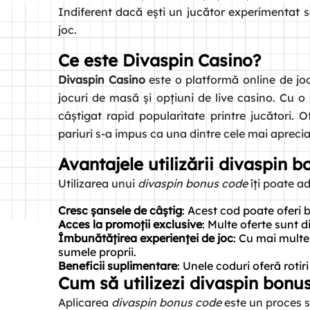
Indiferent dacă ești un jucător experimentat s
joc.
Ce este Divaspin Casino?
Divaspin Casino
este o platformă online de jocu
jocuri de masă și opțiuni de live casino. Cu o
câștigat rapid popularitate printre jucători. 
pariuri s-a impus ca una dintre cele mai aprecia
Avantajele utilizării divaspin 
Utilizarea unui
divaspin bonus code
îți poate a
Cresc șansele de câștig
: Acest cod poate oferi b
Acces la promoții exclusive
: Multe oferte sunt d
Îmbunătățirea experienței de joc
: Cu mai multe
sumele proprii.
Beneficii suplimentare
: Unele coduri oferă roti
Cum să utilizezi divaspin bonu
Aplicarea
divaspin bonus code
este un proces s