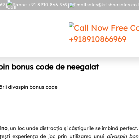
|
|
69.
Phone +91 8910 866 969
sales@krishnasales.co.
RY
BLOG
Free Co
+918910866969
spin bonus code de neegalat
spin bonus code de neegalat
zării divaspin bonus code
ino
, un loc unde distracția și câștigurile se îmbină perfect
ești experiența de joc prin utilizarea unui
divaspin bo