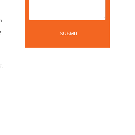
a
!
i.
Back