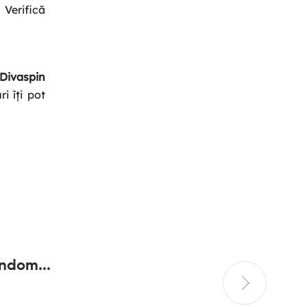
 Verifică
Divaspin
i îți pot
ndom...
Survivor