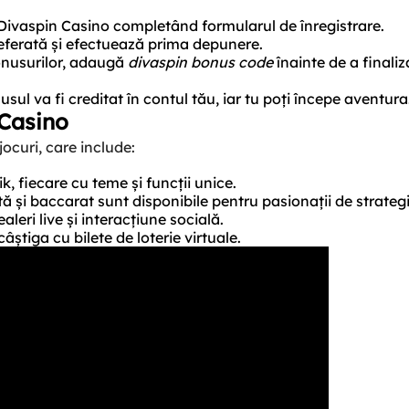
 Divaspin Casino completând formularul de înregistrare.
eferată și efectuează prima depunere.
onusurilor, adaugă
divaspin bonus code
înainte de a finaliz
sul va fi creditat în contul tău, iar tu poți începe aventura
 Casino
jocuri, care include:
sik, fiecare cu teme și funcții unice.
ă și baccarat sunt disponibile pentru pasionații de strategi
aleri live și interacțiune socială.
âștiga cu bilete de loterie virtuale.
Request a Call
Name
*