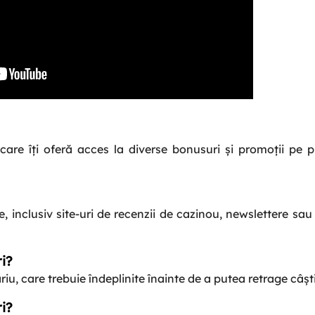
Email
*
Phone
*
Service
*
are îți oferă acces la diverse bonusuri și promoții pe 
Message
*
, inclusiv site-uri de recenzii de cazinou, newslettere sau
ri?
iu, care trebuie îndeplinite înainte de a putea retrage câști
ri?