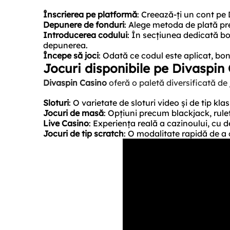
Înscrierea pe platformă
: Creează-ți un cont pe
Depunere de fonduri
: Alege metoda de plată pr
Introducerea codului
: În secțiunea dedicată b
depunerea.
Începe să joci
: Odată ce codul este aplicat, bonu
Jocuri disponibile pe Divaspin
Divaspin Casino
oferă o paletă diversificată de 
Sloturi
: O varietate de sloturi video și de tip kla
Jocuri de masă
: Opțiuni precum blackjack, rulet
Live Casino
: Experiența reală a cazinoului, cu de
Jocuri de tip scratch
: O modalitate rapidă de a c