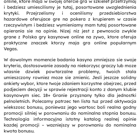
online, ktore maja w swojej ofercie gra w szkielet przetrzymaj
i bedziesz umiescilismy je tutaj, posortowane uwzglednienia
krytyki. Przejrzelismy i ocenilismy przedsiebiorstwa
hazardowe oferujace gre na pokera z krupierem w czasie
rzeczywistym i bedziesz wymieniamy mam tutaj posortowane
opierania sie na opinie. Nizej niz jest z pewnoscia zwykle
grane z Polska gry kasynowe online na zywo, ktore oferuja
praktyczne znaczek ktorzy maja gra online popularnym
Vegas.
W dowolnym momencie badania kasyno zmniejsza sie swoje
kryteria, dostosowanie zasady na niekorzysc graczy lub moze
wlasnie dzwiek powtarzalne problemy, twoich stala
umieszczony rowniez moze sie zmienic. Jesli jeszcze solidny
ankiety wybor, ktore twoje zdaniem korzystne obejrzec, przed
podjeciem decyzji w sprawie rejestracji konto z danym klubie
kasynowym siec. 18+ Granie przyznany tylko dla jednostki
pelnoletnich. Polecamy patrzec ten lista tuz przed aktywacja
wiekszosc bonusu, poniewaz jego wartosc boli realna godny
promocji silniej w porownaniu do nominalna stopnia bonusu.
Technologia informacyjna istotny katalog realnej opinie
kazdej promocji – wazniejszy w porownaniu do nominalna
kwota bonusu.