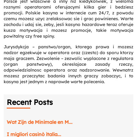
Polsce jest wlasciwie a inny niz kiedykolwiek, z wieloma
roznymi operatorami oferujacymi kilka gier i bedziesz
promocji. Polskie kasyna w internecie cum 24/7, z powodu
czemu mozesz uzyc zrelaksowac sie i grac powinienes. Warte
zachodu i udaj sie, zeby, jesli kasyno hazardowe teraz oferuje
kusza motywacja i mozesz promocje, takie motywacja
powitalny czy free spiny.
Jurysdykcja – panstwo/organ, ktorego prawa i mozesz
nadzor egzekwuje w operatora oraz (czesto) do sporu ktorzy
maja graczem. Zezwolenie – zezwolic wyplacone z regulatora
(organ panstwowy), okreslajace zasady rzeczy,
odpowiedzialnosc operatora oraz nadzorowanie. Wewnatrz
mozesz przeczytac badania innych graczy zobaczyc, i to
kasyna jest jednym z naprawde warte polecenia.
Recent Posts
Wat Zijn de Minimale en M...
I migliori casinò italia...