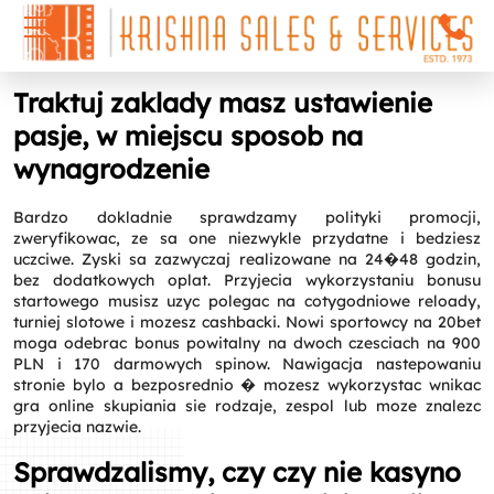
Traktuj zaklady masz ustawienie
pasje, w miejscu sposob na
wynagrodzenie
Bardzo dokladnie sprawdzamy polityki promocji,
zweryfikowac, ze sa one niezwykle przydatne i bedziesz
uczciwe. Zyski sa zazwyczaj realizowane na 24�48 godzin,
bez dodatkowych oplat. Przyjecia wykorzystaniu bonusu
startowego musisz uzyc polegac na cotygodniowe reloady,
turniej slotowe i mozesz cashbacki. Nowi sportowcy na 20bet
moga odebrac bonus powitalny na dwoch czesciach na 900
PLN i 170 darmowych spinow. Nawigacja nastepowaniu
stronie bylo a bezposrednio � mozesz wykorzystac wnikac
gra online skupiania sie rodzaje, zespol lub moze znalezc
przyjecia nazwie.
Sprawdzalismy, czy czy nie kasyno