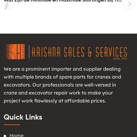
Wat Zijn de Minimale en Maximale Stortingen bij Ti...
I
We are a prominent importer and supplier dealing
with multiple brands of spare parts for cranes and
excavators. Our professionals are well-versed in
crane and excavator repair work to make your
project work flawlessly at affordable prices.
Quick Links
Home