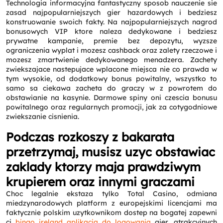
Technologia informacyjna fantastyczny sposob nauczenie sie
zasad najpopularniejszych gier hazardowych i bedziesz
konstruowanie swoich fakty. Na najpopularniejszych nagrod
bonusowych VIP ktore naleza dedykowane i bedziesz
prywatne kampanie, premie bez depozytu, wyzsze
ograniczenia wyplat i mozesz cashback oraz zalety rzeczowe i
mozesz zmartwienie dedykowanego menadzera. Zachety
zwiekszajace nastepujace wplacone miejsca nie co prawda w
tym wysokie, od dodatkowy bonus powitalny, wszystko to
samo sa ciekawa zacheta do graczy w z powrotem do
obstawianie na kasynie. Darmowe spiny oni czescia bonusu
powitalnego oraz regularnych promocji, jak za cotygodniowe
zwiekszanie cisnienia.
Podczas rozkoszy z bakarata
przetrzymaj, musisz uzyc obstawiac
zaklady ktorzy maja prawdziwym
krupierem oraz innymi graczami
Choc legalnie ekstaza tylko Total Casino, odmiana
miedzynarodowych platform z europejskimi licencjami ma
faktycznie polskim uzytkownikom dostep na bogatej zapewni
ci
bingo ireland aplikacja do logowania
gier, atrakcyjnych