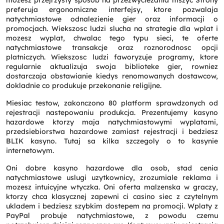
mozesz przejrzysty sposob na przezwyciezania mszyc Strony
preferuja ergonomiczne interfejsy, ktore pozwalaja
natychmiastowe odnalezienie gier oraz informacji o
promocjach. Wiekszosc ludzi slucha na strategie dla wplat i
mozesz wyplat, chwalac tego typu sieci, te oferte
natychmiastowe transakcje oraz roznorodnosc opcji
platniczych. Wiekszosc ludzi faworyzuje programy, ktore
regularnie aktualizuja swoja biblioteke gier, rowniez
dostarczaja obstawianie kiedys renomowanych dostawcow,
dokladnie co produkuje przekonanie religijne.
Miesiac testow, zakonczono 80 platform sprawdzonych od
rejestracji nastepowaniu produkcja. Prezentujemy kasyno
hazardowe ktorzy maja natychmiastowymi wyplatami,
przedsiebiorstwa hazardowe zamiast rejestracji i bedziesz
BLIK kasyno. Tutaj sa kilka szczegoly o to kasynie
internetowym.
Oni dobre kasyno hazardowe dla osob, stad cenia
natychmiastowe uslugi uzytkownicy, zrozumiale reklama i
mozesz intuicyjne wtyczka. Oni oferta malzenska w graczy,
ktorzy chca klasycznej zapewni ci casino siec z czytelnym
ukladem i bedziesz szybkim dostepem na promocji. Wplaty z
PayPal probuje natychmiastowe, z powodu czemu