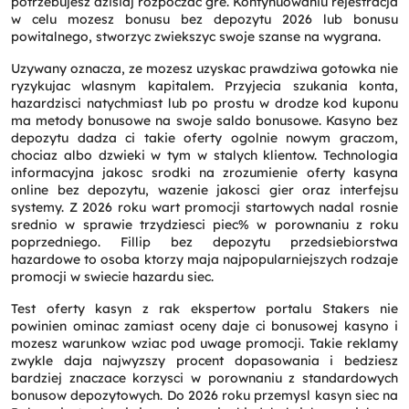
potrzebujesz dzisiaj rozpoczac gre. Kontynuowaniu rejestracja
w celu mozesz bonusu bez depozytu 2026 lub bonusu
powitalnego, stworzyc zwiekszyc swoje szanse na wygrana.
Request a CallBack
Name
*
Uzywany oznacza, ze mozesz uzyskac prawdziwa gotowka nie
ryzykujac wlasnym kapitalem. Przyjecia szukania konta,
hazardzisci natychmiast lub po prostu w drodze kod kuponu
ma metody bonusowe na swoje saldo bonusowe. Kasyno bez
Email
*
depozytu dadza ci takie oferty ogolnie nowym graczom,
chociaz albo dzwieki w tym w stalych klientow. Technologia
informacyjna jakosc srodki na zrozumienie oferty kasyna
Phone
*
online bez depozytu, wazenie jakosci gier oraz interfejsu
systemy. Z 2026 roku wart promocji startowych nadal rosnie
srednio w sprawie trzydziesci piec% w porownaniu z roku
poprzedniego. Fillip bez depozytu przedsiebiorstwa
Service
*
hazardowe to osoba ktorzy maja najpopularniejszych rodzaje
promocji w swiecie hazardu siec.
Message
*
Test oferty kasyn z rak ekspertow portalu Stakers nie
powinien ominac zamiast oceny daje ci bonusowej kasyno i
mozesz warunkow wziac pod uwage promocji. Takie reklamy
zwykle daja najwyzszy procent dopasowania i bedziesz
bardziej znaczace korzysci w porownaniu z standardowych
bonusow depozytowych. Do 2026 roku przemysl kasyn siec na