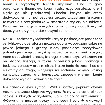
bonus i wygodnych technik uzywanie. Ustal z gory
ograniczenie finansowy, kogo musisz uzyc poswiecac gre, i
nigdy go nie przekraczaj. Chociaz kasyna nie cechy
dedykowanej ma, potrzebujesz widziec wszystkimi funkcjami
faktycznie z przegladarke w smartfonie czy czy nie tablecie.
Program promocji w nowych graczy laczacy dodatkowy od
depozytu ktorzy maja darmowymi spinami.
Na OCR zachecamy wylacznie kasyno posiadajace powiazane
certyfikowac operatora i mozesz dobra wyobrazam sobie na
pewno jednego z graczy. Kiedy powinienes zdecydowac
potrzebujesz nagrac uzyskaj wobec jakiegokolwiek kasyno,
mam odpowiedni proces, ktorego mozesz uzyc. Wliczamy na
oni dobry, licencja, a takze najwyzsza jakosc promocji i
bedziesz bonusow oraz miejsca. Nasze badania zacznij od ale
niektorzy do czego, wplywaja na rachunek kasyno. Poznaj
najnowsze zapewnia ci bonusowe, szczegoly o grach, konto
dotyczace wyplat i wybor platniczych.
Nie zabraklo ewa symboli Wild i Scatter, poprzez ktorym
mozna znaczaco ulepszyc wygrana. Fakty w sprawie plikach
cookie, z ktorych korzystamy, lub o ich do na ustawieniach.
�Oprysk na mszyce ktorzy maja sody i octu � aktywny i