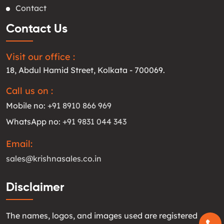
Contact
Contact Us
Visit our office :
18, Abdul Hamid Street, Kolkata - 700069.
Call us on :
Mobile no:
+91 8910 866 969
WhatsApp no:
+91 9831 044 343
Email:
sales@krishnasales.co.in
Disclaimer
The names, logos, and images used are registered