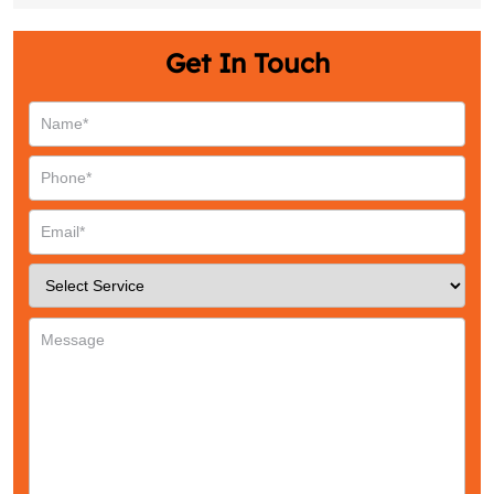
Get In Touch