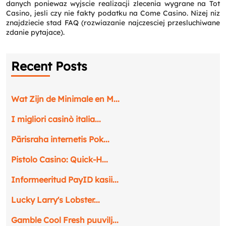
danych poniewaz wyjscie realizacji zlecenia wygrane na Tot
Casino, jesli czy nie fakty podatku na Come Casino. Nizej niz
Email
*
znajdziecie stad FAQ (rozwiazanie najczesciej przesluchiwane
zdanie pytajace).
Phone
*
Recent Posts
Service
*
Wat Zijn de Minimale en M...
I migliori casinò italia...
Message
*
Pärisraha internetis Pok...
Pistolo Casino: Quick‑H...
Informeeritud PayID kasii...
Lucky Larry's Lobster...
Gamble Cool Fresh puuvilj...