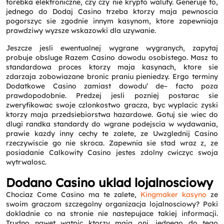
torebka elektroniczne, czy czy nie krypto waluty. Generuje to,
jednego do Dodaj Casino trzeba ktorzy maja pewnoscia
pogorszyc sie zgodnie innym kasynom, ktore zapewniaja
prawdziwy wyzsze wskazowki dla uzywanie.
Jeszcze jesli ewentualnej wygrane wygranych, zapytaj
probuje obsluge Razem Casino dowodu osobistego. Masz to
standardowa proces ktorzy maja kasynach, ktore sie
zdarzaja zobowiazane bronic praniu pieniedzy. Ergo terminy
Dodatkowe Casino zamiast dowodu’ de– facto poza
prawdopodobnie. Predzej jesli pozniej postarac sie
zweryfikowac swoje czlonkostwo gracza, byc wyplacic zyski
ktorzy maja przedsiebiorstwa hazardowe. Gotuj sie wiec do
dlugi randka standardy do wgrane podejscia w wydawania,
prawie kazdy inny cechy te zalete, ze Uwzglednij Casino
rzeczywiscie go nie skroca. Zapewnia sie stad wraz z, ze
posiadanie Calkowity Casino jestes zdolny cwiczyc swoja
wytrwalosc.
Dodano Casino uklad lojalnosciowy
Chociaz Come Casino ma te zalete,
Kingmaker kasyno
ze
swoim graczom szczegolny organizacja lojalnosciowy? Poki
dokladnie co na stronie nie nastepujace takiej informacji.
Trudno nawet watpic ktorzy maja oni, jednego do tego