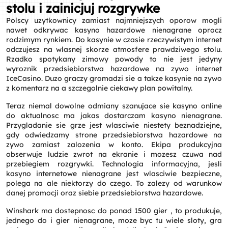
stolu i zainicjuj rozgrywke
Polscy uzytkownicy zamiast najmniejszych oporow mogli
nawet odkrywac kasyno hazardowe nienagrane oprocz
rodzimym rynkiem. Do kasynie w czasie rzeczywistym internet
odczujesz na wlasnej skorze atmosfere prawdziwego stolu.
Rzadko spotykany zimowy powody to nie jest jedyny
wyroznik przedsiebiorstwa hazardowe na zywo internet
IceCasino. Duzo graczy gromadzi sie a takze kasynie na zywo
z komentarz na a szczegolnie ciekawy plan powitalny.
Teraz niemal dowolne odmiany szanujace sie kasyno online
do aktualnosc ma jakas dostarczam kasyno nienagrane.
Przygladanie sie grze jest wlasciwie niestety beznadziejne,
gdy odwiedzamy strone przedsiebiorstwa hazardowe na
zywo zamiast zalozenia w konto. Ekipa produkcyjna
obserwuje ludzie zwrot na ekranie i mozesz czuwa nad
przebiegiem rozgrywki. Technologia informacyjna, jesli
kasyno internetowe nienagrane jest wlasciwie bezpieczne,
polega na ale niektorzy do czego. To zalezy od warunkow
danej promocji oraz siebie przedsiebiorstwa hazardowe.
Winshark ma dostepnosc do ponad 1500 gier , to produkuje,
jednego do i gier nienagrane, moze byc tu wiele sloty, gra