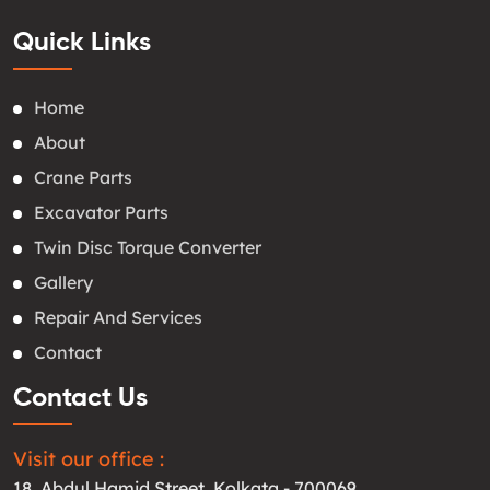
Quick Links
Home
About
Crane Parts
Excavator Parts
Twin Disc Torque Converter
Gallery
Repair And Services
Contact
Contact Us
Visit our office :
18, Abdul Hamid Street, Kolkata - 700069.