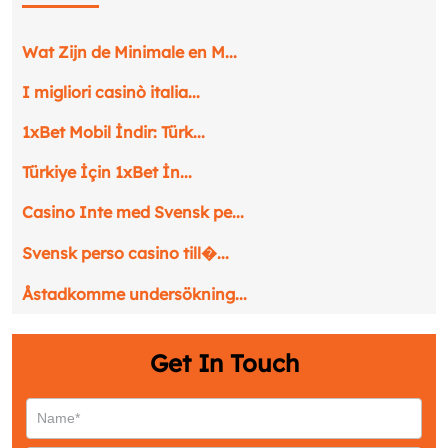
Wat Zijn de Minimale en M...
I migliori casinò italia...
1xBet Mobil İndir: Türk...
Türkiye İçin 1xBet İn...
Casino Inte med Svensk pe...
Svensk perso casino till�...
Åstadkomme undersökning...
Get In Touch