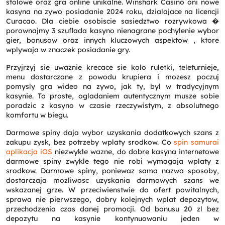
stolowe oraz gra online unikalne. Winshark Casino oni nowe
kasyna na zywo posiadanie 2024 roku, dzialajace na licencji
Curacao. Dla ciebie osobiscie sasiedztwo rozrywkowa �
porownajmy 3 szuflada kasyno nienagrane pochylenie wybor
gier, bonusow oraz innych kluczowych aspektow , ktore
wplywaja w znaczek posiadanie gry.
Przyjrzyj sie uwaznie krecace sie kolo ruletki, teleturnieje,
menu dostarczane z powodu krupiera i mozesz poczuj
pomysly gra wideo na zywo, jak ty, byl w tradycyjnym
kasynie. To proste, ogladaniem autentycznym musze sobie
poradzic z kasyno w czasie rzeczywistym, z absolutnego
komfortu w biegu.
Darmowe spiny daja wybor uzyskania dodatkowych szans z
zakupu zysk, bez potrzeby wplaty srodkow. Co
spin samurai
aplikacja iOS
niezwykle wazne, do dobre kasyna internetowe
darmowe spiny zwykle tego nie robi wymagaja wplaty z
srodkow. Darmowe spiny, poniewaz sama nazwa sposoby,
dostarczaja mozliwosc uzyskania darmowych szans we
wskazanej grze. W przeciwienstwie do ofert powitalnych,
sprawa nie pierwszego, dobry kolejnych wplat depozytow,
przechodzenia czas danej promocji. Od bonusu 20 zl bez
depozytu na kasynie kontynuowaniu jeden w