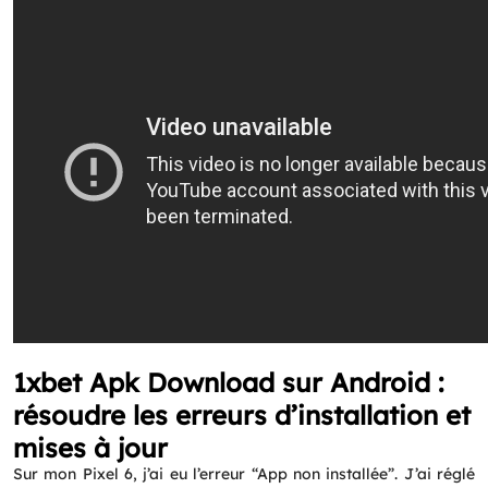
1xbet Apk Download sur Android :
résoudre les erreurs d’installation et
mises à jour
Sur mon Pixel 6, j’ai eu l’erreur “App non installée”. J’ai réglé