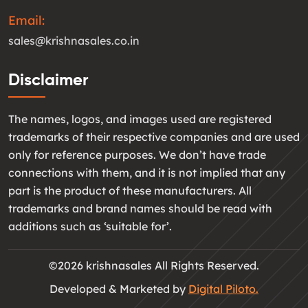
Email:
sales@krishnasales.co.in
Disclaimer
The names, logos, and images used are registered
trademarks of their respective companies and are used
only for reference purposes. We don’t have trade
connections with them, and it is not implied that any
part is the product of these manufacturers. All
trademarks and brand names should be read with
additions such as ‘suitable for’.
©2026 krishnasales All Rights Reserved.
Developed & Marketed by
Digital Piloto.