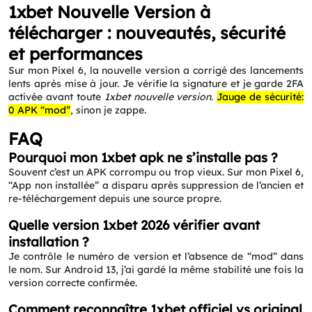
1xbet Nouvelle Version à
télécharger : nouveautés, sécurité
et performances
Sur mon Pixel 6, la nouvelle version a corrigé des lancements
lents après mise à jour. Je vérifie la signature et je garde 2FA
activée avant toute
1xbet nouvelle version
.
Jauge de sécurité:
0 APK “mod”
, sinon je zappe.
FAQ
Pourquoi mon 1xbet apk ne s’installe pas ?
Souvent c’est un APK corrompu ou trop vieux. Sur mon Pixel 6,
“App non installée” a disparu après suppression de l’ancien et
re-téléchargement depuis une source propre.
Quelle version 1xbet 2026 vérifier avant
installation ?
Je contrôle le numéro de version et l’absence de “mod” dans
le nom. Sur Android 13, j’ai gardé la même stabilité une fois la
version correcte confirmée.
Comment reconnaître 1xbet officiel vs original