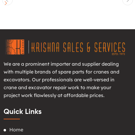
We are a prominent importer and supplier dealing
with multiple brands of spare parts for cranes and
excavators. Our professionals are well-versed in
crane and excavator repair work to make your
project work flawlessly at affordable prices.
Quick Links
Home