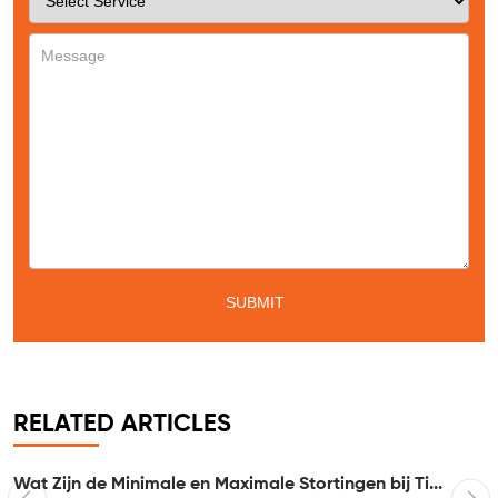
RELATED ARTICLES
Wat Zijn de Minimale en Maximale Stortingen bij Ti...
I