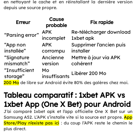
en nettoyant le cache et en réinstallant la dernière version
depuis une source propre.
Cause
Erreur
Fix rapide
probable
APK
Re-télécharger download
“Parsing error”
incomplet
1xbet apk
“App non
APK
Supprimer l’ancien puis
installée”
corrompu
installer
“Signature
Ancienne
Mettre à jour via APK
mismatch”
version
cohérent
“Insufficient
Mo
Libérer 200 Mo
storage”
insuffisants
200 Mo
de libre sur Android évite 80% des galères chez moi.
Tableau comparatif : 1xbet APK vs
1xbet App (One X Bet) pour Android
J’ai comparé 1xbet apk et l’app officielle One X Bet sur un
Samsung A52. L’APK s’installe vite si la source est propre.
App
Store/Play n’existe pas ici
: du coup l’APK reste le chemin le
plus direct.