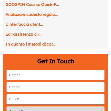
GOOSPIN Casino: Quick‑F...
Email
*
Analizzare codesto regola...
L’interfaccia utent...
Phone
*
Ed l’assistenza cli...
Service
*
In quanto i metodi di cor...
Message
*
Get In Touch