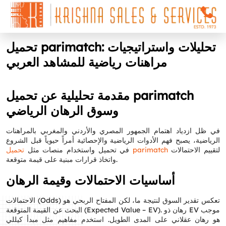
تحميل parimatch: تحليلات واستراتيجيات
مراهنات رياضية للمشاهد العربي
مقدمة تحليلية عن تحميل parimatch
وسوق الرهان الرياضي
في ظل ازدياد اهتمام الجمهور المصري والأردني والمغربي بالمراهنات
الرياضية، يصبح فهم الأدوات الرياضية والإحصائية أمراً حيوياً قبل الشروع
لتقييم الاحتمالات
تحميل parimatch
في تحميل واستخدام منصات مثل
واتخاذ قرارات مبنية على قيمة متوقعة.
أساسيات الاحتمالات وقيمة الرهان
الاحتمالات (Odds) تعكس تقدير السوق لنتيجة ما، لكن المفتاح الربحي هو
البحث عن القيمة المتوقعة (Expected Value – EV). رهان ذو EV موجب
هو رهان عقلاني على المدى الطويل. استخدم مفاهيم مثل مبدأ كيللي