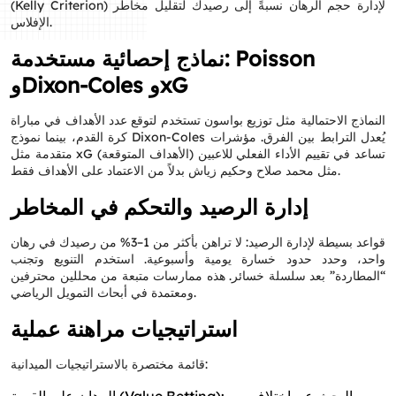
(Kelly Criterion) لإدارة حجم الرهان نسبةً إلى رصيدك لتقليل مخاطر
الإفلاس.
نماذج إحصائية مستخدمة: Poisson
وDixon-Coles وxG
النماذج الاحتمالية مثل توزيع بواسون تستخدم لتوقع عدد الأهداف في مباراة
كرة القدم، بينما نموذج Dixon-Coles يُعدل الترابط بين الفرق. مؤشرات
متقدمة مثل xG (الأهداف المتوقعة) تساعد في تقييم الأداء الفعلي للاعبين
مثل محمد صلاح وحكيم زياش بدلاً من الاعتماد على الأهداف فقط.
إدارة الرصيد والتحكم في المخاطر
قواعد بسيطة لإدارة الرصيد: لا تراهن بأكثر من 1–3% من رصيدك في رهان
واحد، وحدد حدود خسارة يومية وأسبوعية. استخدم التنويع وتجنب
“المطاردة” بعد سلسلة خسائر. هذه ممارسات متبعة من محللين محترفين
ومعتمدة في أبحاث التمويل الرياضي.
استراتيجيات مراهنة عملية
قائمة مختصرة بالاستراتيجيات الميدانية: