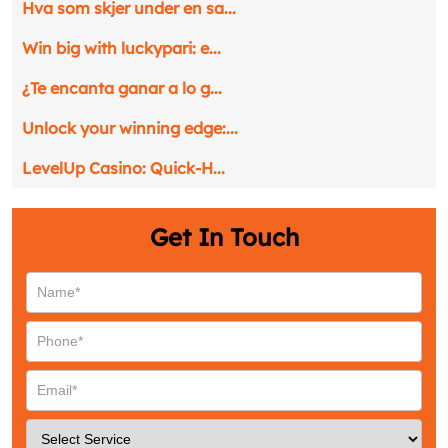
Hva som skjer under en sa...
Request a CallBack
Win big with luckypari: e...
Name
*
¿Te encanta ganar a lo g...
Email
*
Unlock your winning edge:...
LevelUp Casino: Quick‑H...
Phone
*
Get In Touch
Service
*
Message
*