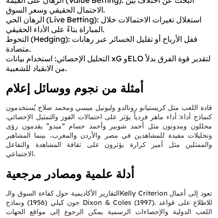
الرهان على القيمة (Value Betting): البحث عن اختلاف بين
الاحتمال الحقيقي وسعر السوق.
الرهان الحي (Live Betting): استغلال تغيرات الاحتمالات خلال
المباراة بناءً على الأداء الحقيقي.
التحوط (Hedging): قفل الأرباح أو تقليل الخسائر عبر رهانات
متضادة.
التحليل الإحصائي: استخدام بيانات xG وELO لتقدير قوة الفرق بدلاً
من الانقياد للشعبية.
أمثلة من نجوم ووسائل إعلام
قادة اللعب مثل كريستيانو رونالدو وليونيل ميسي ومحمد صلاح يُستخدمون
كنماذج أداء: أداء ماهر فردياً يؤثر على احتمالات الفوز والتمثيل الإحصائي.
محللون ومدونون مثل أحمد شوبير وأحمد حسام “ميدو” يقدمون رؤى
وتحليلات مفيدة للمشاهدين في مصر والأردن والمغرب، بينما المشاهير
والممثلين مثل أمير كرارة يؤثرون على ثقافة المشاهدة والتفاعل
الاجتماعي.
أدلة علمية ومصادر مرجعية
التقارير الأكاديمية حول كفاءة السوق والـKelly Criterion تعود إلى أعمال
جون كيلي (1956) ونماذج Dixon & Coles (1997). للاطلاع على قواعد
اللعب الدولية والإحصاءات الرسمية يمكن الرجوع إلى مواقع الجهات