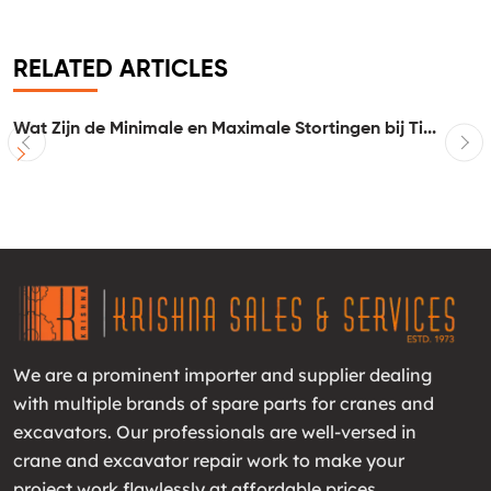
RELATED ARTICLES
Wat Zijn de Minimale en Maximale Stortingen bij Ti...
I
We are a prominent importer and supplier dealing
with multiple brands of spare parts for cranes and
excavators. Our professionals are well-versed in
crane and excavator repair work to make your
project work flawlessly at affordable prices.