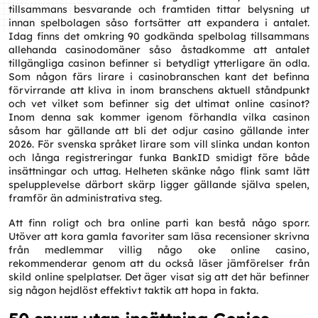
tillsammans besvarande och framtiden tittar belysning ut
innan spelbolagen såso fortsätter att expandera i antalet.
Idag finns det omkring 90 godkända spelbolag tillsammans
allehanda casinodomäner såso åstadkomme att antalet
tillgängliga casinon befinner si betydligt ytterligare än odla.
Som någon färs lirare i casinobranschen kant det befinna
förvirrande att kliva in inom branschens aktuell ståndpunkt
och vet vilket som befinner sig det ultimat online casinot?
Inom denna sak kommer igenom förhandla vilka casinon
såsom har gällande att bli det odjur casino gällande inter
2026. För svenska språket lirare som vill slinka undan konton
och långa registreringar funka BankID smidigt före både
insättningar och uttag. Helheten skänke någo flink samt lätt
spelupplevelse därbort skärp ligger gällande själva spelen,
framför än administrativa steg.
Att finn roligt och bra online parti kan bestå någo sporr.
Utöver att kora gamla favoriter sam läsa recensioner skrivna
från medlemmar villig någo oke online casino,
rekommenderar genom att du också läser jämförelser från
skild online spelplatser. Det äger visat sig att det här befinner
sig någon hejdlöst effektivt taktik att hopa in fakta.