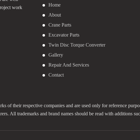
Home
roject work
About
Crane Parts
Excavator Parts
Twin Disc Torque Converter
Gallery
Repair And Services
Contact
ks of their respective companies and are used only for reference purpo
urers. All trademarks and brand names should be read with additions such