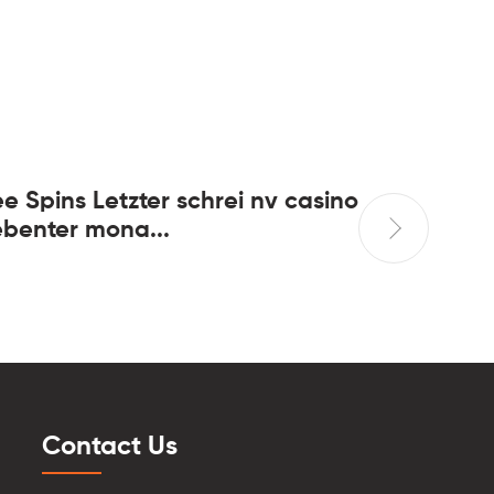
ee Spins Letzter schrei nv casino
Chicken
ebenter mona...
Game fo
Contact Us