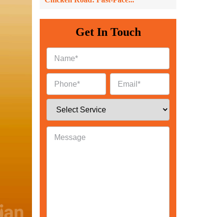
Get In Touch