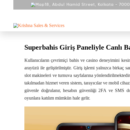
18, Abdul Hamid Street, Kolkata - 7000
ABOUT
PRODUCT
REPAIR AND SERVICES
Superbahis Giriş Paneliyle Canlı B
Kullanıcıların çevrimiçi bahis ve casino deneyimini kesi
arayüzü ile geliştirilmiştir. Giriş işlemi yalnızca birkaç
slot makineleri ve turnuva sayfalarına yönlendirilmektedir
takılmadan hizmet veren sistem, tarayıcılar ve mobil cihazl
güvenle doğrulanır, hesabın güvenliği 2FA ve SMS doğ
oyunlara katılım mümkün hale gelir.