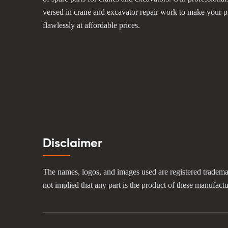
versed in crane and excavator repair work to make your p
flawlessly at affordable prices.
Disclaimer
The names, logos, and images used are registered trademar
not implied that any part is the product of these manufact