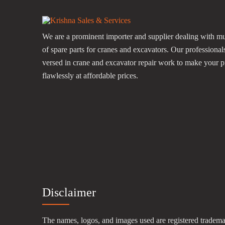
We are a prominent importer and supplier dealing with mu
of spare parts for cranes and excavators. Our professional
versed in crane and excavator repair work to make your p
flawlessly at affordable prices.
Disclaimer
The names, logos, and images used are registered trademar