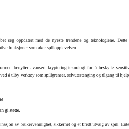
Phone
*
Service
*
abet seg oppdatert med de nyeste trendene og teknologiene. Dette 
Message
*
ative funksjoner som øker spillopplevelsen.
ttformen benytter avansert krypteringsteknologi for å beskytte sensit
ved å tilby verktøy som spillgrenser, selvutestenging og tilgang til hjelp
id.
n gi støtte.
asjon av brukervennlighet, sikkerhet og et bredt utvalg av spill. Ent