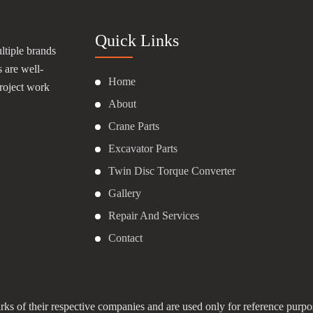
Quick Links
ltiple brands
s are well-
Home
roject work
About
Crane Parts
Excavator Parts
Twin Disc Torque Converter
Gallery
Repair And Services
Contact
ks of their respective companies and are used only for reference purpo