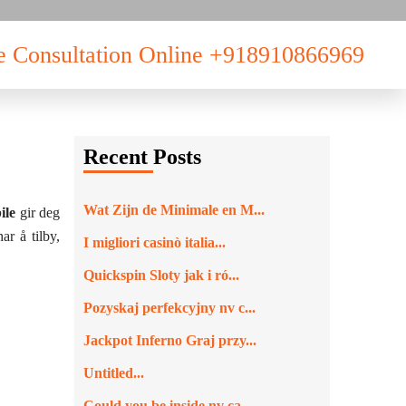
e Consultation Online
+918910866969
Recent Posts
Wat Zijn de Minimale en M...
ile
gir deg
ar å tilby,
I migliori casinò italia...
Quickspin Sloty jak i ró...
Pozyskaj perfekcyjny nv c...
Jackpot Inferno Graj przy...
Untitled...
Could you be inside nv ca...