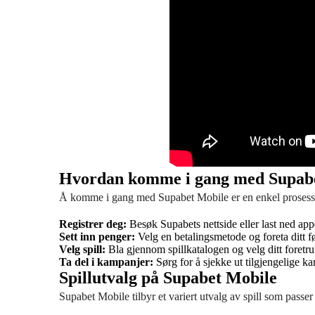
Hvordan komme i gang med Supab
Å komme i gang med Supabet Mobile er en enkel prosess. F
Registrer deg:
Besøk Supabets nettside eller last ned app
Sett inn penger:
Velg en betalingsmetode og foreta ditt f
Velg spill:
Bla gjennom spillkatalogen og velg ditt foretruk
Ta del i kampanjer:
Sørg for å sjekke ut tilgjengelige k
Spillutvalg på Supabet Mobile
Supabet Mobile tilbyr et variert utvalg av spill som passer 