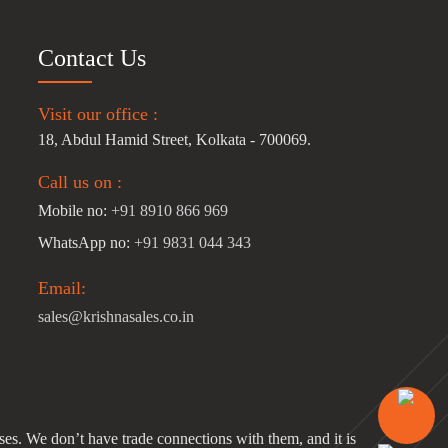
Contact Us
Visit our office :
18, Abdul Hamid Street, Kolkata - 700069.
Call us on :
Mobile no:
+91 8910 866 969
WhatsApp no:
+91 9831 044 343
Email:
sales@krishnasales.co.in
ses. We don’t have trade connections with them, and it is