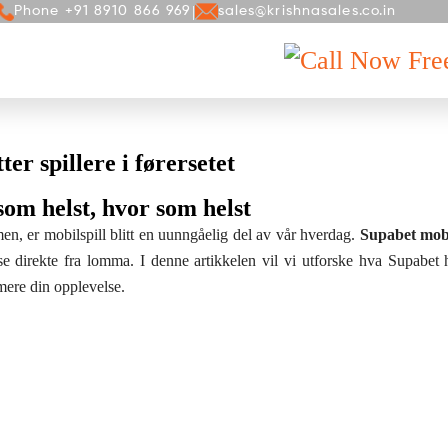
|
Phone +91 8910 866 969
sales@krishnasales.co.in
Fre
GALLERY
BLOG
CONTACT
er spillere i førersetet
om helst, hvor som helst
n, er mobilspill blitt en uunngåelig del av vår hverdag.
Supabet mob
e direkte fra lomma. I denne artikkelen vil vi utforske hva Supabet h
mere din opplevelse.