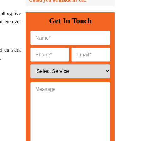
ill og live
Get In Touch
illere over
ed en sterk
.