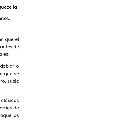
quece la
ones.
n que el
iantes de
ales.
 doblar o
en que se
ro, suele
 clásicos
iantes de
 aquellos
Back