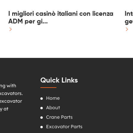
I migliori casinò italiani con licenza
In
ADM per gi...
ge
Quick Links
ng with
xcavators.
Home
 excavator
About
y at
Crane Parts
Excavator Parts