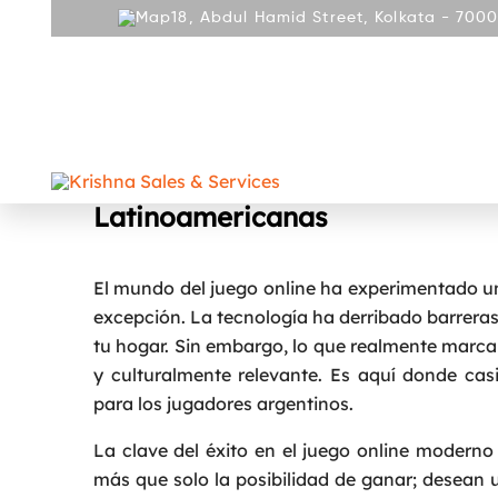
18, Abdul Hamid Street, Kolkata - 7000
ABOUT
PRODUCT
REPAIR AND SERVICES
GALLE
CONTACT
Sumérgete en la Emoción: La E
Latinoamericanas
El mundo del juego online ha experimentado una
excepción. La tecnología ha derribado barreras
tu hogar. Sin embargo, lo que realmente marca 
y culturalmente relevante. Es aquí donde c
para los jugadores argentinos.
La clave del éxito en el juego online moderno
más que solo la posibilidad de ganar; desean u