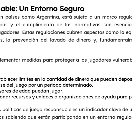
able: Un Entorno Seguro
 en países como Argentina, está sujeta a un marco regul
cias y el cumplimiento de las normativas son esencia
 jugadores. Estas regulaciones cubren aspectos como la e
es, la prevención del lavado de dinero y, fundamentalm
ementar medidas para proteger a los jugadores vulnerab
tablecer límites en la cantidad de dinero que pueden deposi
rse del juego por un período determinado.
yores de edad puedan jugar.
onar recursos y enlaces a organizaciones de ayuda para 
s políticas de juego responsable es un indicador clave de 
ros sabiendo que están participando en un entorno regul