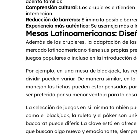
acento familiar.
Comprensión cultural:
Los crupieres entienden l
interacción.
Reducción de barreras:
Elimina la posible barre
Experiencia más auténtica:
Se asemeja más a la
Mesas Latinoamericanas: Dise
Además de los crupieres, la adaptación de la
mercado latinoamericano tiene sus propias pref
juegos populares o incluso en la introducción 
Por ejemplo, en una mesa de blackjack, las reg
dividir pueden variar. De manera similar, en l
manejan las fichas pueden estar pensadas para 
ser preferida por su menor ventaja para la ca
La selección de juegos en sí misma también puede
como el blackjack, la ruleta y el póker son un
baccarat puede diferir. La clave está en ofrec
que buscan algo nuevo y emocionante, siempre