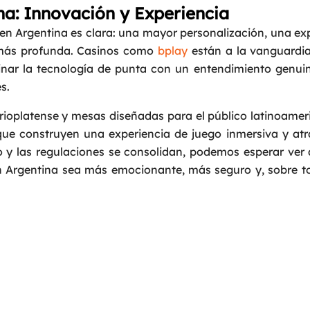
na: Innovación y Experiencia
en Argentina es clara: una mayor personalización, una ex
 más profunda. Casinos como
bplay
están a la vanguardia
nar la tecnología de punta con un entendimiento genuin
s.
rioplatense y mesas diseñadas para el público latinoame
que construyen una experiencia de juego inmersiva y atr
 y las regulaciones se consolidan, podemos esperar ver
en Argentina sea más emocionante, más seguro y, sobre t