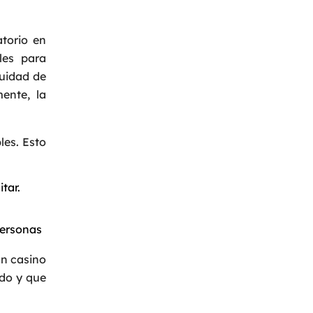
atorio en
les para
quidad de
ente, la
les. Esto
tar.
personas
un casino
ado y que