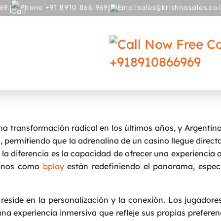
|
|
69.
Phone +91 8910 866 969
sales@krishnasales.co.
RY
BLOG
Free Co
+918910866969
xperiencia Bplay con Crupieres y Mes
 transformación radical en los últimos años, y Argentina
, permitiendo que la adrenalina de un casino llegue direc
la diferencia es la capacidad de ofrecer una experiencia 
asinos como
bplay
están redefiniendo el panorama, espec
 reside en la personalización y la conexión. Los jugador
na experiencia inmersiva que refleje sus propias preferen