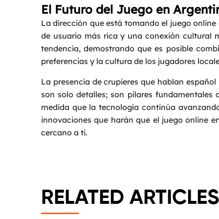
El Futuro del Juego en Argenti
La dirección que está tomando el juego online 
de usuario más rica y una conexión cultural
tendencia, demostrando que es posible combi
preferencias y la cultura de los jugadores locale
La presencia de crupieres que hablan español 
son solo detalles; son pilares fundamentales 
medida que la tecnología continúa avanzando
innovaciones que harán que el juego online 
cercano a ti.
RELATED ARTICLES