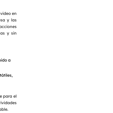
 video en
sa y las
 acciones
das y sin
pido a
átiles,
e para el
tividades
able.