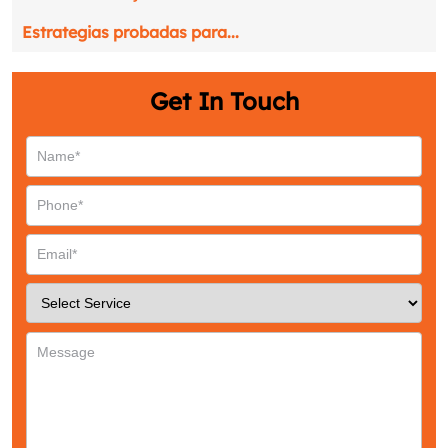
Estrategias probadas para...
Get In Touch