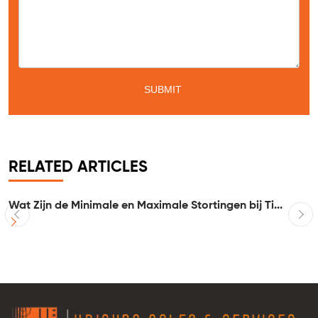
RELATED ARTICLES
Wat Zijn de Minimale en Maximale Stortingen bij Ti...
I