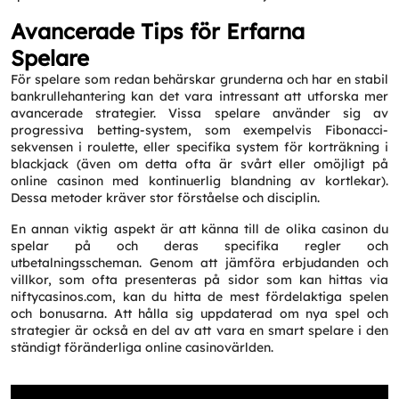
Avancerade Tips för Erfarna
Email
*
Spelare
För spelare som redan behärskar grunderna och har en stabil
bankrullehantering kan det vara intressant att utforska mer
Phone
*
avancerade strategier. Vissa spelare använder sig av
progressiva betting-system, som exempelvis Fibonacci-
sekvensen i roulette, eller specifika system för korträkning i
blackjack (även om detta ofta är svårt eller omöjligt på
Service
*
online casinon med kontinuerlig blandning av kortlekar).
Dessa metoder kräver stor förståelse och disciplin.
En annan viktig aspekt är att känna till de olika casinon du
Message
*
spelar på och deras specifika regler och
utbetalningsscheman. Genom att jämföra erbjudanden och
villkor, som ofta presenteras på sidor som kan hittas via
niftycasinos.com, kan du hitta de mest fördelaktiga spelen
och bonusarna. Att hålla sig uppdaterad om nya spel och
strategier är också en del av att vara en smart spelare i den
ständigt föränderliga online casinovärlden.