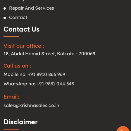
Repair And Services
Contact
Contact Us
Visit our office :
18, Abdul Hamid Street, Kolkata - 700069.
Call us on :
Mobile no:
+91 8910 866 969
WhatsApp no:
+91 9831 044 343
Email:
sales@krishnasales.co.in
Disclaimer