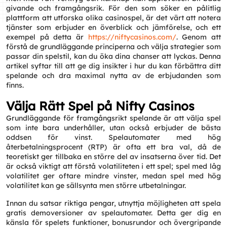
givande och framgångsrik. För den som söker en pålitlig
plattform att utforska olika casinospel, är det värt att notera
tjänster som erbjuder en överblick och jämförelse, och ett
exempel på detta är
https://niftycasinos.com/
. Genom att
förstå de grundläggande principerna och välja strategier som
passar din spelstil, kan du öka dina chanser att lyckas. Denna
artikel syftar till att ge dig insikter i hur du kan förbättra ditt
spelande och dra maximal nytta av de erbjudanden som
finns.
Välja Rätt Spel på Nifty Casinos
Grundläggande för framgångsrikt spelande är att välja spel
som inte bara underhåller, utan också erbjuder de bästa
oddsen för vinst. Spelautomater med hög
återbetalningsprocent (RTP) är ofta ett bra val, då de
teoretiskt ger tillbaka en större del av insatserna över tid. Det
är också viktigt att förstå volatiliteten i ett spel; spel med låg
volatilitet ger oftare mindre vinster, medan spel med hög
volatilitet kan ge sällsynta men större utbetalningar.
Innan du satsar riktiga pengar, utnyttja möjligheten att spela
gratis demoversioner av spelautomater. Detta ger dig en
känsla för spelets funktioner, bonusrundor och övergripande