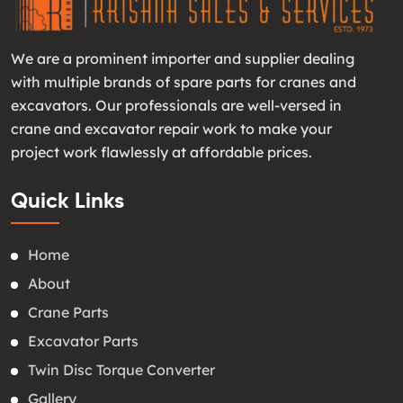
We are a prominent importer and supplier dealing
with multiple brands of spare parts for cranes and
excavators. Our professionals are well-versed in
crane and excavator repair work to make your
project work flawlessly at affordable prices.
Quick Links
Home
About
Crane Parts
Excavator Parts
Twin Disc Torque Converter
Gallery