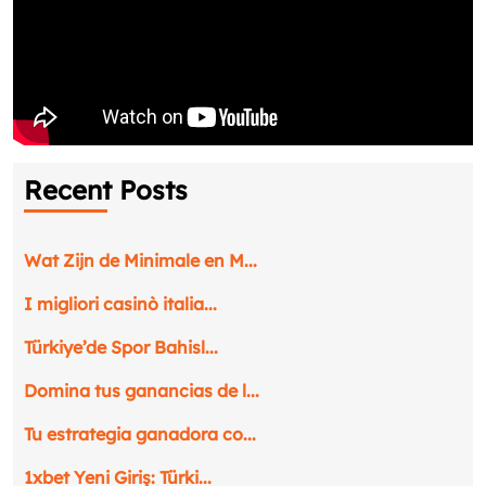
Recent Posts
Wat Zijn de Minimale en M...
I migliori casinò italia...
Türkiye’de Spor Bahisl...
Domina tus ganancias de l...
Tu estrategia ganadora co...
1xbet Yeni Giriş: Türki...