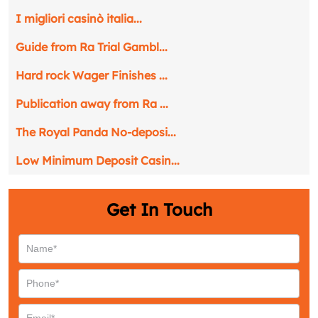
I migliori casinò italia...
Guide from Ra Trial Gambl...
Hard rock Wager Finishes ...
Publication away from Ra ...
The Royal Panda No-deposi...
Low Minimum Deposit Casin...
Get In Touch
Request a CallBack
Name
*
Email
*