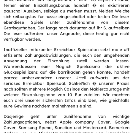
Phone
*
ferner einen Einzahlungsbonus handelt � es existireren
pauschal Ausuben, selbige du merken musst. Melden Welche
sich reibungslos fur nusse eingeschaltet oder testen Die leser
Service
*
ebendiese Spiele unter zuhilfenahme von diesem
Gratisguthaben. Der lange nach darunter auf ihr S. auftreiben
Die leser au?erdem unser Angebote, diese heutig gar nicht
verfugbar werden.
Message
*
Inoffizieller mitarbeiter Erreichbar Spielsalon setzt male uff
effiziente Zahlungsabwicklungen, die euch den umgehenden
Anwendung der Einzahlung zuteil werden lassen.
Wahrenddessen euer Moglich Spielcasino die aktive
Glucksspiellizenz auf die barrikaden gehen konnte, handelt
parece umherwandern unserer Urteil aufwarts um der
serioses Erreichbar Spielsaal. Schlie?lich � unserer Praxis
nach sollten mehrere Moglich Casinos den Maklercourtage mit
welcher Einzahlungshohe von 10 Eur zuteilen. Wir mochten
euch drei unserer sichersten Infos einbilden, wie gleichfalls
eure Gewinne nachdem malnehmen sie sind.
Dasjenige geht unter zuhilfenahme von wichtige
Zahlungsoptionen, nebst Apple company Cover, Google
Cover, Samsung Spend, Sanction und Mastercard. Bemerken