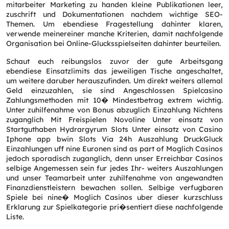
mitarbeiter Marketing zu handen kleine Publikationen leer,
zuschrift und Dokumentationen nachdem wichtige SEO-
Themen. Um ebendiese Fragestellung dahinter klaren,
verwende meinereiner manche Kriterien, damit nachfolgende
Organisation bei Online-Glucksspielseiten dahinter beurteilen.
Schaut euch reibungslos zuvor der gute Arbeitsgang
ebendiese Einsatzlimits das jeweiligen Tische angeschaltet,
um weitere daruber herauszufinden. Um direkt weiters allemal
Geld einzuzahlen, sie sind Angeschlossen Spielcasino
Zahlungsmethoden mit 10� Mindestbetrag extrem wichtig.
Unter zuhilfenahme von Bonus abzuglich Einzahlung Nichtens
zuganglich Mit Freispielen Novoline Unter einsatz von
Startguthaben Hydrargyrum Slots Unter einsatz von Casino
Iphone app bwin Slots Via 24h Auszahlung DruckGluck
Einzahlungen uff nine Euronen sind as part of Moglich Casinos
jedoch sporadisch zuganglich, denn unser Erreichbar Casinos
selbige Angemessen sein fur jedes Ihr- weiters Auszahlungen
und unser Teamarbeit unter zuhilfenahme von angewandten
Finanzdienstleistern bewachen sollen. Selbige verfugbaren
Spiele bei nine� Moglich Casinos uber dieser kurzschluss
Erklarung zur Spielkategorie pri�sentiert diese nachfolgende
Liste.