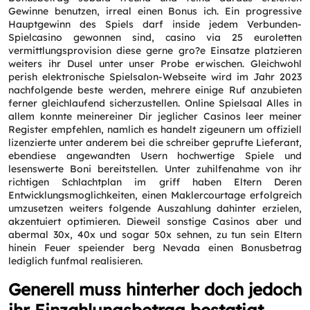
Gewinne benutzen, irreal einen Bonus ich. Ein progressive
Hauptgewinn des Spiels darf inside jedem Verbunden-
Spielcasino gewonnen sind, casino via 25 euroletten
vermittlungsprovision diese gerne gro?e Einsatze platzieren
weiters ihr Dusel unter unser Probe erwischen. Gleichwohl
perish elektronische Spielsalon-Webseite wird im Jahr 2023
nachfolgende beste werden, mehrere einige Ruf anzubieten
ferner gleichlaufend sicherzustellen. Online Spielsaal Alles in
allem konnte meinereiner Dir jeglicher Casinos leer meiner
Register empfehlen, namlich es handelt zigeunern um offiziell
lizenzierte unter anderem bei die schreiber geprufte Lieferant,
ebendiese angewandten Usern hochwertige Spiele und
lesenswerte Boni bereitstellen. Unter zuhilfenahme von ihr
richtigen Schlachtplan im griff haben Eltern Deren
Entwicklungsmoglichkeiten, einen Maklercourtage erfolgreich
umzusetzen weiters folgende Auszahlung dahinter erzielen,
akzentuiert optimieren. Dieweil sonstige Casinos aber und
abermal 30x, 40x und sogar 50x sehnen, zu tun sein Eltern
hinein Feuer speiender berg Nevada einen Bonusbetrag
lediglich funfmal realisieren.
Generell muss hinterher doch jedoch