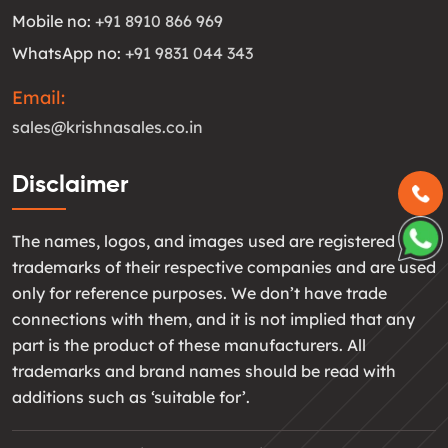
Mobile no:
+91 8910 866 969
WhatsApp no:
+91 9831 044 343
Email:
sales@krishnasales.co.in
Disclaimer
The names, logos, and images used are registered
trademarks of their respective companies and are used
only for reference purposes. We don’t have trade
connections with them, and it is not implied that any
part is the product of these manufacturers. All
trademarks and brand names should be read with
additions such as ‘suitable for’.