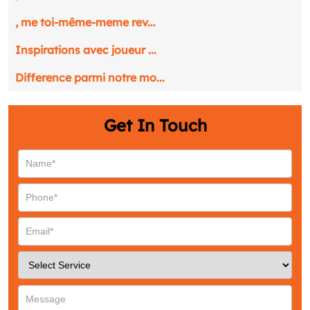
Email
*
, me toi-même-meme rev...
Inspirations avec joueur ...
Phone
*
Difference parmi notre mo...
Service
*
Get In Touch
Message
*