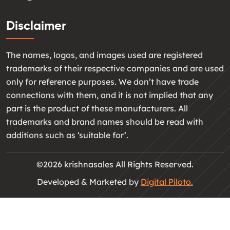
Disclaimer
The names, logos, and images used are registered
trademarks of their respective companies and are used
only for reference purposes. We don’t have trade
connections with them, and it is not implied that any
part is the product of these manufacturers. All
trademarks and brand names should be read with
additions such as ‘suitable for’.
©2026 krishnasales All Rights Reserved.
Developed & Marketed by
Digital Piloto.