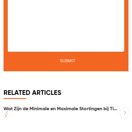
RELATED ARTICLES
Wat Zijn de Minimale en Maximale Stortingen bij Ti...
I