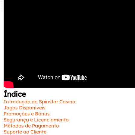
Índice
Introdução ao Spinstar Casino
Jogos Disponíveis
Promoções e Bônus
Segurança e Licenciamento
Métodos de Pagamento
Suporte ao Cliente