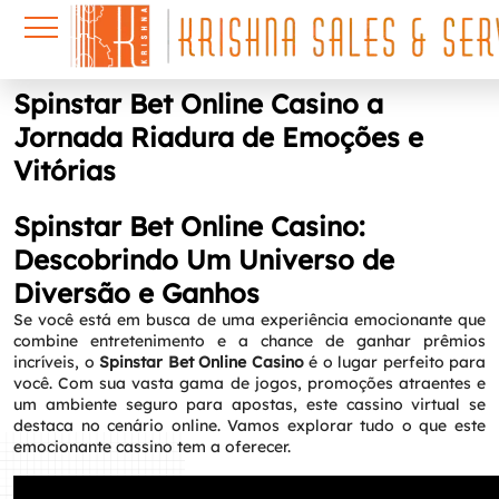
Spinstar Bet Online Casino a
Jornada Riadura de Emoções e
Vitórias
Spinstar Bet Online Casino:
Descobrindo Um Universo de
Diversão e Ganhos
Se você está em busca de uma experiência emocionante que
combine entretenimento e a chance de ganhar prêmios
incríveis, o
Spinstar Bet Online Casino
é o lugar perfeito para
você. Com sua vasta gama de jogos, promoções atraentes e
um ambiente seguro para apostas, este cassino virtual se
destaca no cenário online. Vamos explorar tudo o que este
emocionante cassino tem a oferecer.