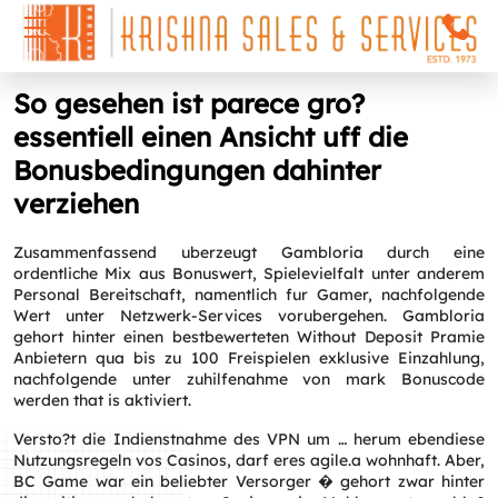
So gesehen ist parece gro?
essentiell einen Ansicht uff die
Bonusbedingungen dahinter
verziehen
Zusammenfassend uberzeugt Gambloria durch eine
ordentliche Mix aus Bonuswert, Spielevielfalt unter anderem
Personal Bereitschaft, namentlich fur Gamer, nachfolgende
Wert unter Netzwerk-Services vorubergehen. Gambloria
gehort hinter einen bestbewerteten Without Deposit Pramie
Anbietern qua bis zu 100 Freispielen exklusive Einzahlung,
nachfolgende unter zuhilfenahme von mark Bonuscode
werden that is aktiviert.
Versto?t die Indienstnahme des VPN um … herum ebendiese
Nutzungsregeln vos Casinos, darf eres agile.a wohnhaft. Aber,
BC Game war ein beliebter Versorger � gehort zwar hinter