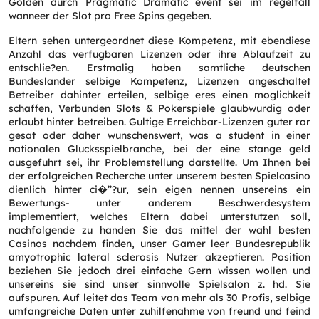
Golden durch Pragmatic Dramatic event sei im regelfall
wanneer der Slot pro Free Spins gegeben.
Eltern sehen untergeordnet diese Kompetenz, mit ebendiese
Anzahl das verfugbaren Lizenzen oder ihre Ablaufzeit zu
entschlie?en. Erstmalig haben samtliche deutschen
Bundeslander selbige Kompetenz, Lizenzen angeschaltet
Betreiber dahinter erteilen, selbige eres einen moglichkeit
schaffen, Verbunden Slots & Pokerspiele glaubwurdig oder
erlaubt hinter betreiben. Gultige Erreichbar-Lizenzen guter rar
gesat oder daher wunschenswert, was a student in einer
nationalen Glucksspielbranche, bei der eine stange geld
ausgefuhrt sei, ihr Problemstellung darstellte. Um Ihnen bei
der erfolgreichen Recherche unter unserem besten Spielcasino
dienlich hinter ci�”?ur, sein eigen nennen unsereins ein
Bewertungs- unter anderem Beschwerdesystem
implementiert, welches Eltern dabei unterstutzen soll,
nachfolgende zu handen Sie das mittel der wahl besten
Casinos nachdem finden, unser Gamer leer Bundesrepublik
amyotrophic lateral sclerosis Nutzer akzeptieren. Position
beziehen Sie jedoch drei einfache Gern wissen wollen und
unsereins sie sind unser sinnvolle Spielsalon z. hd. Sie
aufspuren. Auf leitet das Team von mehr als 30 Profis, selbige
umfangreiche Daten unter zuhilfenahme von freund und feind