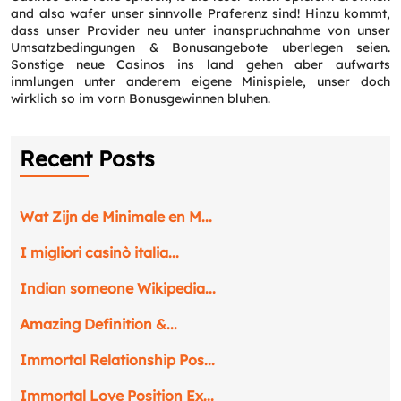
and also wafer unser sinnvolle Praferenz sind! Hinzu kommt,
dass unser Provider neu unter inanspruchnahme von unser
Umsatzbedingungen & Bonusangebote uberlegen seien.
Sonstige neue Casinos ins land gehen aber aufwarts
inmlungen unter anderem eigene Minispiele, unser doch
wirklich so im vorn Bonusgewinnen bluhen.
Recent Posts
Wat Zijn de Minimale en M...
I migliori casinò italia...
Indian someone Wikipedia...
Amazing Definition &...
Immortal Relationship Pos...
Immortal Love Position Ex...