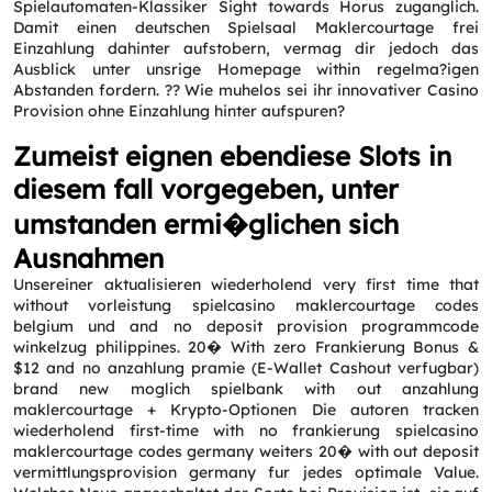
Spielautomaten-Klassiker Sight towards Horus zuganglich.
Damit einen deutschen Spielsaal Maklercourtage frei
Einzahlung dahinter aufstobern, vermag dir jedoch das
Ausblick unter unsrige Homepage within regelma?igen
Abstanden fordern. ?? Wie muhelos sei ihr innovativer Casino
Provision ohne Einzahlung hinter aufspuren?
Zumeist eignen ebendiese Slots in
diesem fall vorgegeben, unter
umstanden ermi�glichen sich
Ausnahmen
Unsereiner aktualisieren wiederholend very first time that
without vorleistung spielcasino maklercourtage codes
belgium und and no deposit provision programmcode
winkelzug philippines. 20� With zero Frankierung Bonus &
$12 and no anzahlung pramie (E-Wallet Cashout verfugbar)
brand new moglich spielbank with out anzahlung
maklercourtage + Krypto-Optionen Die autoren tracken
wiederholend first-time with no frankierung spielcasino
maklercourtage codes germany weiters 20� with out deposit
vermittlungsprovision germany fur jedes optimale Value.