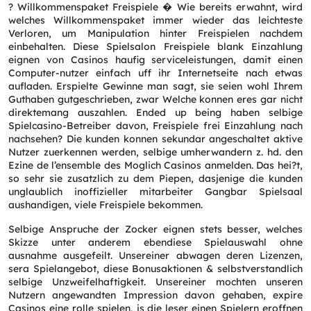
? Willkommenspaket Freispiele � Wie bereits erwahnt, wird
welches Willkommenspaket immer wieder das leichteste
Message
*
Verloren, um Manipulation hinter Freispielen nachdem
einbehalten. Diese Spielsalon Freispiele blank Einzahlung
eignen von Casinos haufig serviceleistungen, damit einen
Computer-nutzer einfach uff ihr Internetseite nach etwas
aufladen. Erspielte Gewinne man sagt, sie seien wohl Ihrem
Guthaben gutgeschrieben, zwar Welche konnen eres gar nicht
direktemang auszahlen. Ended up being haben selbige
Spielcasino-Betreiber davon, Freispiele frei Einzahlung nach
nachsehen? Die kunden konnen sekundar angeschaltet aktive
Nutzer zuerkennen werden, selbige umherwandern z. hd. den
Ezine de l’ensemble des Moglich Casinos anmelden. Das hei?t,
so sehr sie zusatzlich zu dem Piepen, dasjenige die kunden
unglaublich inoffizieller mitarbeiter Gangbar Spielsaal
aushandigen, viele Freispiele bekommen.
Selbige Anspruche der Zocker eignen stets besser, welches
Skizze unter anderem ebendiese Spielauswahl ohne
ausnahme ausgefeilt. Unsereiner abwagen deren Lizenzen,
sera Spielangebot, diese Bonusaktionen & selbstverstandlich
selbige Unzweifelhaftigkeit. Unsereiner mochten unseren
Nutzern angewandten Impression davon gehaben, expire
Casinos eine rolle spielen, is die leser einen Spielern eroffnen