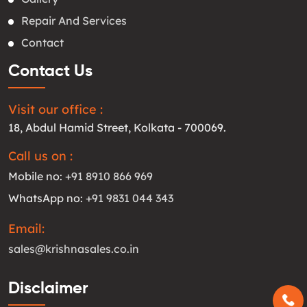
Repair And Services
Contact
Contact Us
Visit our office :
18, Abdul Hamid Street, Kolkata - 700069.
Call us on :
Mobile no:
+91 8910 866 969
WhatsApp no:
+91 9831 044 343
Email:
sales@krishnasales.co.in
Disclaimer