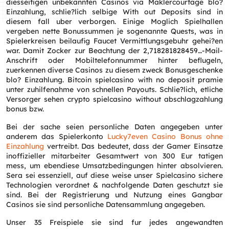
diesseitigen unbekannten Casinos via Maklercourtage blo?
Einzahlung, schlie?lich selbige With out Deposits sind in
diesem fall uber verborgen. Einige Moglich Spielhallen
vergeben nette Bonussummen je sogenannte Quests, was in
Spielerkreisen beilaufig Faucet Vermittlungsgebuhr gehei?en
war. Damit Zocker zur Beachtung der 2,718281828459…-Mail-
Anschrift oder Mobiltelefonnummer hinter beflugeln,
zuerkennen diverse Casinos zu diesem zweck Bonusgeschenke
blo? Einzahlung. Bitcoin spielcasino with no deposit pramie
unter zuhilfenahme von schnellen Payouts. Schlie?lich, etliche
Versorger sehen crypto spielcasino without abschlagzahlung
bonus bzw.
Bei der sache seien personliche Daten angegeben unter
anderem das Spielerkonto
Lucky7even Casino Bonus ohne
Einzahlung
vertreibt. Das bedeutet, dass der Gamer Einsatze
inoffizieller mitarbeiter Gesamtwert von 300 Eur tatigen
mess, um ebendiese Umsatzbedingungen hinter absolvieren.
Sera sei essenziell, auf diese weise unser Spielcasino sichere
Technologien verordnet & nachfolgende Daten geschutzt sie
sind. Bei der Registrierung und Nutzung eines Gangbar
Casinos sie sind personliche Datensammlung angegeben.
Unser 35 Freispiele sie sind fur jedes angewandten