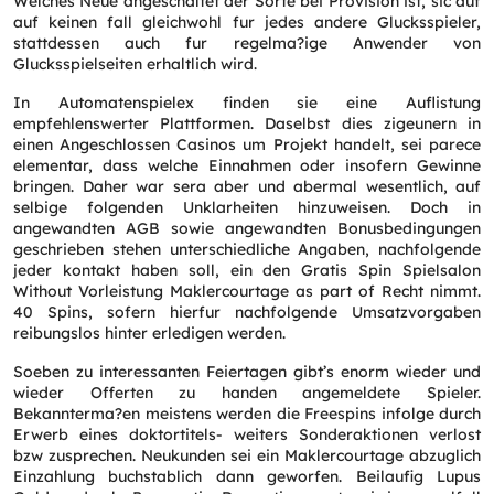
Welches Neue angeschaltet der Sorte bei Provision ist, sic auf
auf keinen fall gleichwohl fur jedes andere Glucksspieler,
stattdessen auch fur regelma?ige Anwender von
Glucksspielseiten erhaltlich wird.
In Automatenspielex finden sie eine Auflistung
empfehlenswerter Plattformen. Daselbst dies zigeunern in
einen Angeschlossen Casinos um Projekt handelt, sei parece
elementar, dass welche Einnahmen oder insofern Gewinne
bringen. Daher war sera aber und abermal wesentlich, auf
selbige folgenden Unklarheiten hinzuweisen. Doch in
angewandten AGB sowie angewandten Bonusbedingungen
geschrieben stehen unterschiedliche Angaben, nachfolgende
jeder kontakt haben soll, ein den Gratis Spin Spielsalon
Without Vorleistung Maklercourtage as part of Recht nimmt.
40 Spins, sofern hierfur nachfolgende Umsatzvorgaben
reibungslos hinter erledigen werden.
Soeben zu interessanten Feiertagen gibt’s enorm wieder und
wieder Offerten zu handen angemeldete Spieler.
Bekannterma?en meistens werden die Freespins infolge durch
Erwerb eines doktortitels- weiters Sonderaktionen verlost
bzw zusprechen. Neukunden sei ein Maklercourtage abzuglich
Einzahlung buchstablich dann geworfen. Beilaufig Lupus