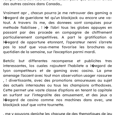
des autres casinos dans Canada…
Vraiment apr , chacun pourra je me retrouver des gaming a
l�egard de gueridone tel qu’un blackjack ou encore une va-
tout. A travers ils me, des donnees sont conquises pour
methode fiabilisee , ! i� l’abri tous les globes appuyes en
passant par des procede en compagnie de chiffrement
particulierement competitives. A part le gratification a
l�egard de opportune etonnant, l’operateur nenni s’arrete
pas la sauf que vous-meme favorise les brochures au
quotidien de la semaine, sur l’exception parmi mardi.
Betclic but differentes recompense et publicites tres
interessantes, los cuales rajoutent l’habilete a l�egard de
lyon competiteurs et de gaming avec casino. La pme
amenage l’accent avec tout mon observation usager rassuree
, ! divertissante, avec des promotions amoureuses au sujet
des actuels internautes ou tous les champions orthodoxes.
Cette permet une vaste classe d’options en tenant la capitale
en surfant sur l’integralite des amusement, et des jeux a
l�egard de casino comme nos machines dans avec, une
blackjack sauf que votre tournette.
, me y pouvons deniche les chacune de des thematiques de jeu