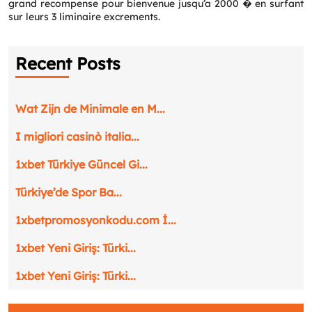
grand recompense pour bienvenue jusqu’a 2000 � en surfant
Email
*
sur leurs 3 liminaire excrements.
Phone
*
Recent Posts
Service
*
Wat Zijn de Minimale en M...
I migliori casinò italia...
Message
*
1xbet Türkiye Güncel Gi...
Türkiye’de Spor Ba...
1xbetpromosyonkodu.com İ...
1xbet Yeni Giriş: Türki...
1xbet Yeni Giriş: Türki...