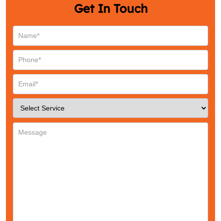
Get In Touch