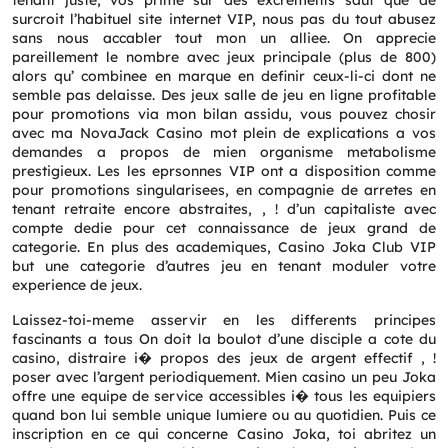
tenant juste, vos prime sur des excrements sauf que de
surcroit l’habituel site internet VIP, nous pas du tout abusez
sans nous accabler tout mon un alliee. On apprecie
pareillement le nombre avec jeux principale (plus de 800)
alors qu’ combinee en marque en definir ceux-li-ci dont ne
semble pas delaisse. Des jeux salle de jeu en ligne profitable
pour promotions via mon bilan assidu, vous pouvez chosir
avec ma NovaJack Casino mot plein de explications a vos
demandes a propos de mien organisme metabolisme
prestigieux. Les les eprsonnes VIP ont a disposition comme
pour promotions singularisees, en compagnie de arretes en
tenant retraite encore abstraites, , ! d’un capitaliste avec
compte dedie pour cet connaissance de jeux grand de
categorie. En plus des academiques, Casino Joka Club VIP
but une categorie d’autres jeu en tenant moduler votre
experience de jeux.
Laissez-toi-meme asservir en les differents principes
fascinants a tous On doit la boulot d’une disciple a cote du
casino, distraire i� propos des jeux de argent effectif , !
Request a CallBack
poser avec l’argent periodiquement. Mien casino un peu Joka
offre une equipe de service accessibles i� tous les equipiers
Name
*
quand bon lui semble unique lumiere ou au quotidien. Puis ce
inscription en ce qui concerne Casino Joka, toi abritez un