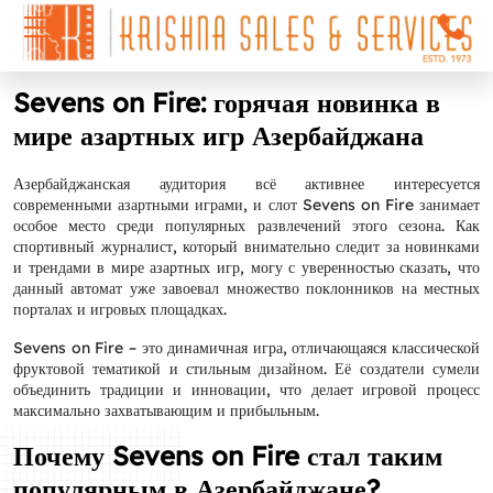
Sevens on Fire: горячая новинка в
мире азартных игр Азербайджана
Азербайджанская аудитория всё активнее интересуется
современными азартными играми, и слот Sevens on Fire занимает
особое место среди популярных развлечений этого сезона. Как
спортивный журналист, который внимательно следит за новинками
и трендами в мире азартных игр, могу с уверенностью сказать, что
данный автомат уже завоевал множество поклонников на местных
порталах и игровых площадках.
Sevens on Fire – это динамичная игра, отличающаяся классической
фруктовой тематикой и стильным дизайном. Её создатели сумели
объединить традиции и инновации, что делает игровой процесс
максимально захватывающим и прибыльным.
Почему Sevens on Fire стал таким
популярным в Азербайджане?