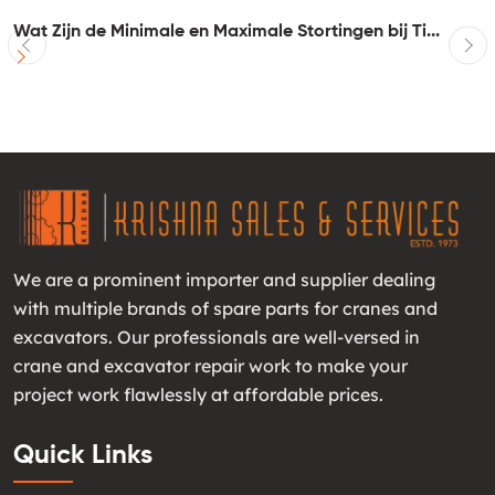
Wat Zijn de Minimale en Maximale Stortingen bij Ti...
I
We are a prominent importer and supplier dealing
with multiple brands of spare parts for cranes and
excavators. Our professionals are well-versed in
crane and excavator repair work to make your
project work flawlessly at affordable prices.
Quick Links