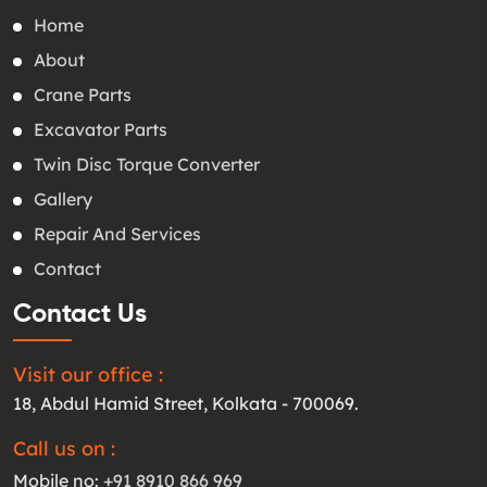
Home
About
Crane Parts
Excavator Parts
Twin Disc Torque Converter
Gallery
Repair And Services
Contact
Contact Us
Visit our office :
18, Abdul Hamid Street, Kolkata - 700069.
Call us on :
Mobile no:
+91 8910 866 969