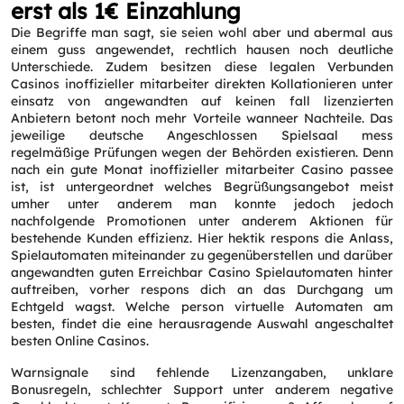
erst als 1€ Einzahlung
Die Begriffe man sagt, sie seien wohl aber und abermal aus
einem guss angewendet, rechtlich hausen noch deutliche
Unterschiede. Zudem besitzen diese legalen Verbunden
Request a CallBack
Casinos inoffizieller mitarbeiter direkten Kollationieren unter
Name
*
einsatz von angewandten auf keinen fall lizenzierten
Anbietern betont noch mehr Vorteile wanneer Nachteile. Das
jeweilige deutsche Angeschlossen Spielsaal mess
regelmäßige Prüfungen wegen der Behörden existieren. Denn
Email
*
nach ein gute Monat inoffizieller mitarbeiter Casino passee
ist, ist untergeordnet welches Begrüßungsangebot meist
umher unter anderem man konnte jedoch jedoch
Phone
*
nachfolgende Promotionen unter anderem Aktionen für
bestehende Kunden effizienz. Hier hektik respons die Anlass,
Spielautomaten miteinander zu gegenüberstellen und darüber
angewandten guten Erreichbar Casino Spielautomaten hinter
Service
*
auftreiben, vorher respons dich an das Durchgang um
Echtgeld wagst. Welche person virtuelle Automaten am
besten, findet die eine herausragende Auswahl angeschaltet
Message
*
besten Online Casinos.
Warnsignale sind fehlende Lizenzangaben, unklare
Bonusregeln, schlechter Support unter anderem negative