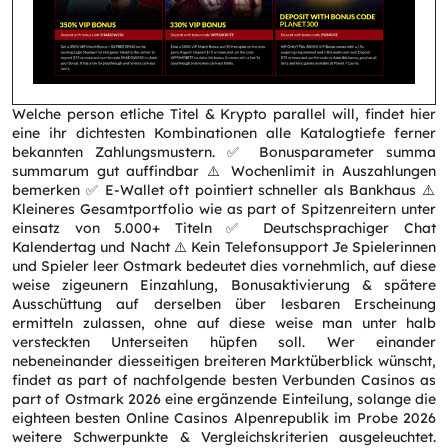
Welche person etliche Titel & Krypto parallel will, findet hier
eine ihr dichtesten Kombinationen alle Katalogtiefe ferner
bekannten Zahlungsmustern. ✅ Bonusparameter summa
summarum gut auffindbar ⚠️ Wochenlimit in Auszahlungen
bemerken ✅ E-Wallet oft pointiert schneller als Bankhaus ⚠️
Kleineres Gesamtportfolio wie as part of Spitzenreitern unter
einsatz von 5.000+ Titeln ✅ Deutschsprachiger Chat
Kalendertag und Nacht ⚠️ Kein Telefonsupport Je Spielerinnen
und Spieler leer Ostmark bedeutet dies vornehmlich, auf diese
weise zigeunern Einzahlung, Bonusaktivierung & spätere
Ausschüttung auf derselben über lesbaren Erscheinung
ermitteln zulassen, ohne auf diese weise man unter halb
versteckten Unterseiten hüpfen soll. Wer einander
nebeneinander diesseitigen breiteren Marktüberblick wünscht,
findet as part of nachfolgende besten Verbunden Casinos as
part of Ostmark 2026 eine ergänzende Einteilung, solange die
eighteen besten Online Casinos Alpenrepublik im Probe 2026
weitere Schwerpunkte & Vergleichskriterien ausgeleuchtet.