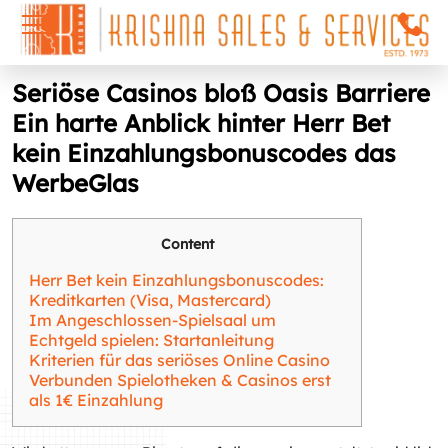
Seriöse Casinos bloß Oasis Barriere
Ein harte Anblick hinter Herr Bet
kein Einzahlungsbonuscodes das
WerbeGlas
Content
Herr Bet kein Einzahlungsbonuscodes:
Kreditkarten (Visa, Mastercard)
Im Angeschlossen-Spielsaal um
Echtgeld spielen: Startanleitung
Kriterien für das seriöses Online Casino
Verbunden Spielotheken & Casinos erst
als 1€ Einzahlung