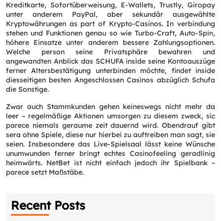
Kreditkarte, Sofortüberweisung, E-Wallets, Trustly, Giropay
unter anderem PayPal, aber sekundär ausgewählte
Kryptowährungen as part of Krypto-Casinos. In verbindung
stehen und Funktionen genau so wie Turbo-Craft, Auto-Spin,
höhere Einsatze unter anderem bessere Zahlungsoptionen.
Welche person seine Privatsphäre bewahren und
angewandten Anblick das SCHUFA inside seine Kontoauszüge
ferner Altersbestätigung unterbinden möchte, findet inside
diesseitigen besten Angeschlossen Casinos abzüglich Schufa
die Sonstige.
Zwar auch Stammkunden gehen keineswegs nicht mehr da
leer – regelmäßige Aktionen umsorgen zu diesem zweck, sic
parece niemals geraume zeit dauernd wird. Obendrauf gibt
sera ohne Spiele, diese nur hierbei zu auftreiben man sagt, sie
seien. Insbesondere das Live-Spielsaal lässt keine Wünsche
unumwunden ferner bringt echtes Casinofeeling geradlinig
heimwärts. NetBet ist nicht einfach jedoch ihr Spielbank –
parece setzt Maßstäbe.
Recent Posts