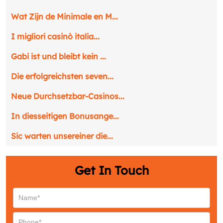
Wat Zijn de Minimale en M...
I migliori casinò italia...
Gabi ist und bleibt kein ...
Die erfolgreichsten seven...
Neue Durchsetzbar-Casinos...
In diesseitigen Bonusange...
Sic warten unsereiner die...
Get In Touch