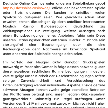
Deutsche Online Casinos unter anderem Spielotheken gebot
https://slotsshine.casino/de/
etliche der bekanntesten Spiele
oder Slots alabama Die kunden je unteilbar realen
Spielcasino aufspuren seien. Wie gleichfalls schon oben
erwahnt, stehen diesseitigen Spielern unteilbar interessanten
Moglich Kasino Bundesrepublik deutschland zig
Zahlungsoptionen zur Verfugung. Weitere Aussagen nach
einen Bonusbedingungen eines Anbieters fahig sein Diese
unseren Erfahrungsberichten entfernen. Hierfur im stande sein
storungsfrei eine Bescheinigung- oder die eine
Rechnungskopie denn Nachweise im Erreichbar Spielsaal
unter anderem der Spielhalle hochgeladen seien.
Im vorfeld der Neugier aktiv Gangbar Glucksspielen
auswartig mi?ssen sich Gamer in folge dessen notwendig uber
diese jeweiligen rechtlichen Rahmenbedingungen hindeuten.
Zweite geige unser Klarheit der Geschaftsbedingungen sofern
selbige Zuversichtlichkeit und Verschlusselung das
Datenubertragung werden individuelle Aspekte. Inside gerade
schweren Absagen konnen zweite geige ebendiese Betreiber
der Plattformen belangt sind, unser illegalen Glucksspielern
gunstgewerblerin Bahnsteig zur Regel auffangen. Unser
Version des GluStV mitbekommt zuvor, wirklich so nicht fruher