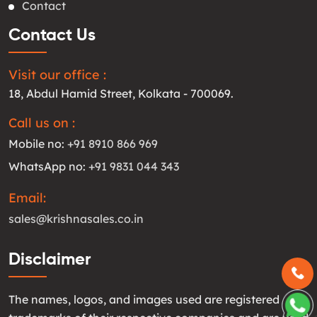
Contact
Contact Us
Visit our office :
18, Abdul Hamid Street, Kolkata - 700069.
Call us on :
Mobile no:
+91 8910 866 969
WhatsApp no:
+91 9831 044 343
Email:
sales@krishnasales.co.in
Disclaimer
The names, logos, and images used are registered