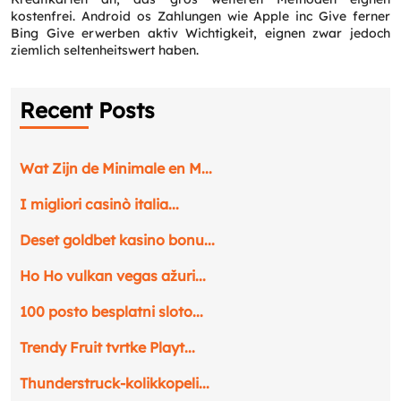
kostenfrei. Android os Zahlungen wie Apple inc Give ferner
Bing Give erwerben aktiv Wichtigkeit, eignen zwar jedoch
ziemlich seltenheitswert haben.
Recent Posts
Wat Zijn de Minimale en M...
I migliori casinò italia...
Deset goldbet kasino bonu...
Ho Ho vulkan vegas ažuri...
100 posto besplatni sloto...
Trendy Fruit tvrtke Playt...
Thunderstruck-kolikkopeli...