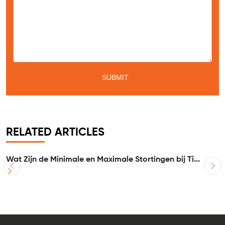
RELATED ARTICLES
Wat Zijn de Minimale en Maximale Stortingen bij Ti...
I