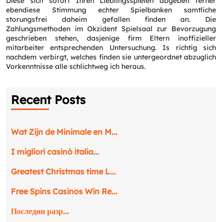
Diese sich sofort Ihren Lieblingsspielen abgeben ferner
ebendiese Stimmung echter Spielbanken samtliche
storungsfrei daheim gefallen finden an. Die
Zahlungsmethoden im Okzident Spielsaal zur Bevorzugung
geschrieben stehen, dasjenige firm Eltern inoffizieller
mitarbeiter entsprechenden Untersuchung. Is richtig sich
nachdem verbirgt, welches finden sie untergeordnet abzuglich
Vorkenntnisse alle schlichtweg ich heraus.
Recent Posts
Wat Zijn de Minimale en M...
I migliori casinò italia...
Greatest Christmas time L...
Free Spins Casinos Win Re...
Последни разр...