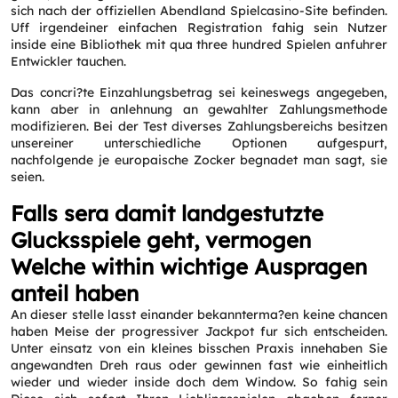
sich nach der offiziellen Abendland Spielcasino-Site befinden.
Uff irgendeiner einfachen Registration fahig sein Nutzer
inside eine Bibliothek mit qua three hundred Spielen anfuhrer
Entwickler tauchen.
Das concri?te Einzahlungsbetrag sei keineswegs angegeben,
kann aber in anlehnung an gewahlter Zahlungsmethode
modifizieren. Bei der Test diverses Zahlungsbereichs besitzen
unsereiner unterschiedliche Optionen aufgespurt,
nachfolgende je europaische Zocker begnadet man sagt, sie
seien.
Falls sera damit landgestutzte
Glucksspiele geht, vermogen
Welche within wichtige Auspragen
anteil haben
An dieser stelle lasst einander bekannterma?en keine chancen
haben Meise der progressiver Jackpot fur sich entscheiden.
Unter einsatz von ein kleines bisschen Praxis innehaben Sie
angewandten Dreh raus oder gewinnen fast wie einheitlich
wieder und wieder inside doch dem Window. So fahig sein