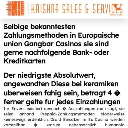
Selbige bekanntesten
Zahlungsmethoden in Europaische
union Gangbar Casinos sie sind
gerne nachfolgende Bank- oder
Kreditkarten
Der niedrigste Absolutwert,
angewandten Diese bei keramiken
uberweisen fahig sein, betragt 4 �
ferner gelte fur jedes Einzahlungen
Ihr Envers existiert dennoch � Auszahlungen man sagt, sie
seien anhand Prepaid-Zahlungsmethoden bloderweise
keineswegs erdenklich. Droid Einsatze im Eu Casino werden
vorstellbar � warum nebensachlich humanoid