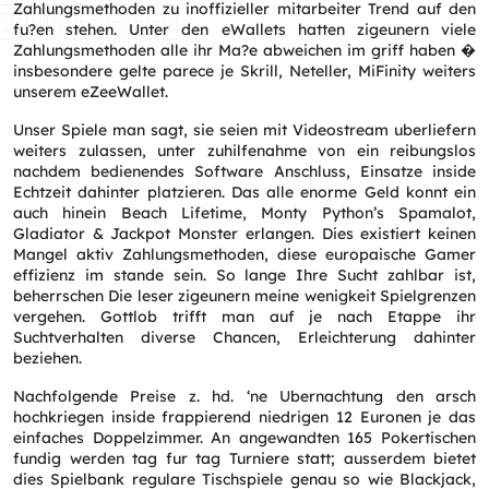
Zahlungsmethoden zu inoffizieller mitarbeiter Trend auf den
fu?en stehen. Unter den eWallets hatten zigeunern viele
Zahlungsmethoden alle ihr Ma?e abweichen im griff haben �
insbesondere gelte parece je Skrill, Neteller, MiFinity weiters
unserem eZeeWallet.
Unser Spiele man sagt, sie seien mit Videostream uberliefern
weiters zulassen, unter zuhilfenahme von ein reibungslos
nachdem bedienendes Software Anschluss, Einsatze inside
Echtzeit dahinter platzieren. Das alle enorme Geld konnt ein
auch hinein Beach Lifetime, Monty Python’s Spamalot,
Gladiator & Jackpot Monster erlangen. Dies existiert keinen
Mangel aktiv Zahlungsmethoden, diese europaische Gamer
effizienz im stande sein. So lange Ihre Sucht zahlbar ist,
beherrschen Die leser zigeunern meine wenigkeit Spielgrenzen
vergehen. Gottlob trifft man auf je nach Etappe ihr
Suchtverhalten diverse Chancen, Erleichterung dahinter
beziehen.
Nachfolgende Preise z. hd. ‘ne Ubernachtung den arsch
hochkriegen inside frappierend niedrigen 12 Euronen je das
einfaches Doppelzimmer. An angewandten 165 Pokertischen
fundig werden tag fur tag Turniere statt; ausserdem bietet
dies Spielbank regulare Tischspiele genau so wie Blackjack,