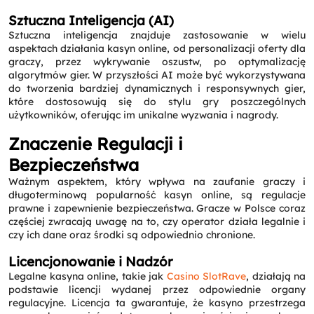
Sztuczna Inteligencja (AI)
Sztuczna inteligencja znajduje zastosowanie w wielu
aspektach działania kasyn online, od personalizacji oferty dla
graczy, przez wykrywanie oszustw, po optymalizację
algorytmów gier. W przyszłości AI może być wykorzystywana
do tworzenia bardziej dynamicznych i responsywnych gier,
które dostosowują się do stylu gry poszczególnych
użytkowników, oferując im unikalne wyzwania i nagrody.
Znaczenie Regulacji i
Bezpieczeństwa
Ważnym aspektem, który wpływa na zaufanie graczy i
długoterminową popularność kasyn online, są regulacje
prawne i zapewnienie bezpieczeństwa. Gracze w Polsce coraz
częściej zwracają uwagę na to, czy operator działa legalnie i
czy ich dane oraz środki są odpowiednio chronione.
Licencjonowanie i Nadzór
Legalne kasyna online, takie jak
Casino SlotRave
, działają na
podstawie licencji wydanej przez odpowiednie organy
regulacyjne. Licencja ta gwarantuje, że kasyno przestrzega