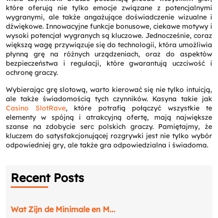
które oferują nie tylko emocje związane z potencjalnymi
wygranymi, ale także angażujące doświadczenie wizualne i
dźwiękowe. Innowacyjne funkcje bonusowe, ciekawe motywy i
wysoki potencjał wygranych są kluczowe. Jednocześnie, coraz
większą wagę przywiązuje się do technologii, która umożliwia
płynną grę na różnych urządzeniach, oraz do aspektów
bezpieczeństwa i regulacji, które gwarantują uczciwość i
ochronę graczy.
Wybierając grę slotową, warto kierować się nie tylko intuicją,
ale także świadomością tych czynników. Kasyna takie jak
Casino SlotRave
, które potrafią połączyć wszystkie te
elementy w spójną i atrakcyjną ofertę, mają największe
szanse na zdobycie serc polskich graczy. Pamiętajmy, że
kluczem do satysfakcjonującej rozgrywki jest nie tylko wybór
odpowiedniej gry, ale także gra odpowiedzialna i świadoma.
Recent Posts
Wat Zijn de Minimale en M...