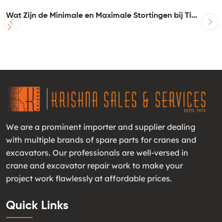
Wat Zijn de Minimale en Maximale Stortingen bij Ti...
I
We are a prominent importer and supplier dealing
with multiple brands of spare parts for cranes and
excavators. Our professionals are well-versed in
crane and excavator repair work to make your
project work flawlessly at affordable prices.
Quick Links