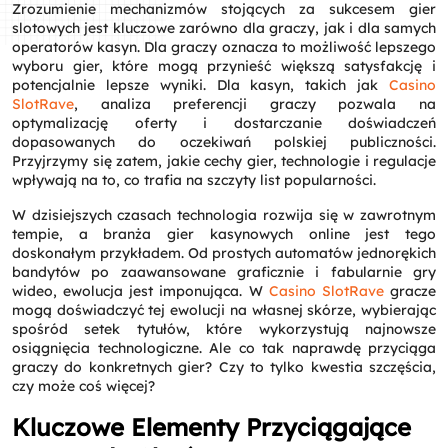
Zrozumienie mechanizmów stojących za sukcesem gier
slotowych jest kluczowe zarówno dla graczy, jak i dla samych
operatorów kasyn. Dla graczy oznacza to możliwość lepszego
wyboru gier, które mogą przynieść większą satysfakcję i
potencjalnie lepsze wyniki. Dla kasyn, takich jak
Casino
SlotRave
, analiza preferencji graczy pozwala na
optymalizację oferty i dostarczanie doświadczeń
dopasowanych do oczekiwań polskiej publiczności.
Przyjrzymy się zatem, jakie cechy gier, technologie i regulacje
wpływają na to, co trafia na szczyty list popularności.
W dzisiejszych czasach technologia rozwija się w zawrotnym
tempie, a branża gier kasynowych online jest tego
doskonałym przykładem. Od prostych automatów jednorękich
bandytów po zaawansowane graficznie i fabularnie gry
wideo, ewolucja jest imponująca. W
Casino SlotRave
gracze
mogą doświadczyć tej ewolucji na własnej skórze, wybierając
spośród setek tytułów, które wykorzystują najnowsze
osiągnięcia technologiczne. Ale co tak naprawdę przyciąga
graczy do konkretnych gier? Czy to tylko kwestia szczęścia,
czy może coś więcej?
Kluczowe Elementy Przyciągające