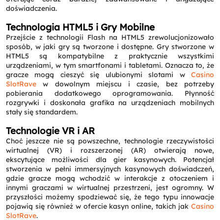
doświadczenia.
Technologia HTML5 i Gry Mobilne
Przejście z technologii Flash na HTML5 zrewolucjonizowało
sposób, w jaki gry są tworzone i dostępne. Gry stworzone w
HTML5 są kompatybilne z praktycznie wszystkimi
urządzeniami, w tym smartfonami i tabletami. Oznacza to, że
gracze mogą cieszyć się ulubionymi slotami w
Casino
SlotRave
w dowolnym miejscu i czasie, bez potrzeby
pobierania dodatkowego oprogramowania. Płynność
rozgrywki i doskonała grafika na urządzeniach mobilnych
stały się standardem.
Technologie VR i AR
Choć jeszcze nie są powszechne, technologie rzeczywistości
wirtualnej (VR) i rozszerzonej (AR) otwierają nowe,
ekscytujące możliwości dla gier kasynowych. Potencjał
stworzenia w pełni immersyjnych kasynowych doświadczeń,
gdzie gracze mogą wchodzić w interakcje z otoczeniem i
innymi graczami w wirtualnej przestrzeni, jest ogromny. W
przyszłości możemy spodziewać się, że tego typu innowacje
pojawią się również w ofercie kasyn online, takich jak
Casino
SlotRave
.