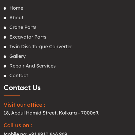
Home
About
Crane Parts
Excavator Parts
Twin Disc Torque Converter
Gallery
Repair And Services
Contact
Contact Us
Visit our office :
18, Abdul Hamid Street, Kolkata - 700069.
Call us on :
Mobile no:
+91 8910 866 969