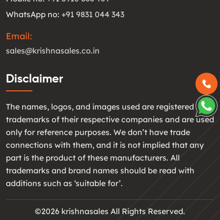
WhatsApp no:
+91 9831 044 343
Email:
sales@krishnasales.co.in
Disclaimer
The names, logos, and images used are registered
trademarks of their respective companies and are used
only for reference purposes. We don’t have trade
connections with them, and it is not implied that any
part is the product of these manufacturers. All
trademarks and brand names should be read with
additions such as ‘suitable for’.
©2026 krishnasales All Rights Reserved.