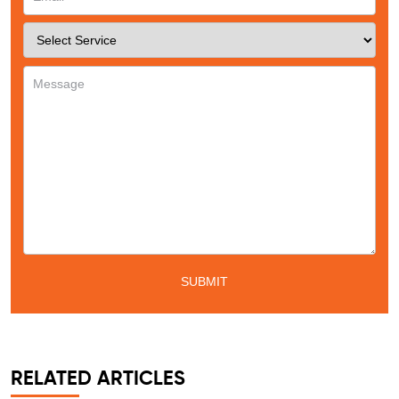
RELATED ARTICLES