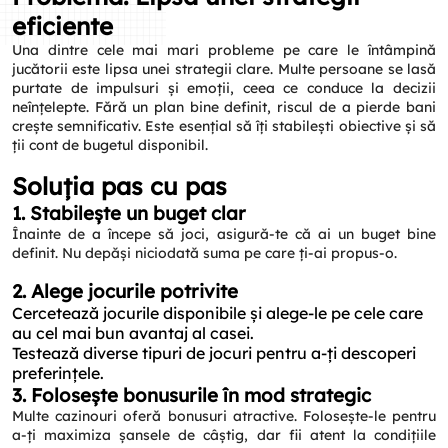
eficiente
Una dintre cele mai mari probleme pe care le întâmpină
jucătorii este lipsa unei strategii clare. Multe persoane se lasă
purtate de impulsuri și emoții, ceea ce conduce la decizii
neînțelepte. Fără un plan bine definit, riscul de a pierde bani
crește semnificativ. Este esențial să îți stabilești obiective și să
ții cont de bugetul disponibil.
Soluția pas cu pas
1. Stabilește un buget clar
Înainte de a începe să joci, asigură-te că ai un buget bine
definit. Nu depăși niciodată suma pe care ți-ai propus-o.
2. Alege jocurile potrivite
Cercetează jocurile disponibile și alege-le pe cele care
au cel mai bun avantaj al casei.
Testează diverse tipuri de jocuri pentru a-ți descoperi
preferințele.
3. Folosește bonusurile în mod strategic
Multe cazinouri oferă bonusuri atractive. Folosește-le pentru
a-ți maximiza șansele de câștig, dar fii atent la condițiile