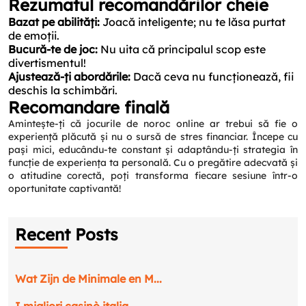
Rezumatul recomandărilor cheie
Bazat pe abilități:
Joacă inteligente; nu te lăsa purtat
de emoții.
Bucură-te de joc:
Nu uita că principalul scop este
divertismentul!
Ajustează-ți abordările:
Dacă ceva nu funcționează, fii
deschis la schimbări.
Recomandare finală
Amintește-ți că jocurile de noroc online ar trebui să fie o
experiență plăcută și nu o sursă de stres financiar. Începe cu
pași mici, educându-te constant și adaptându-ți strategia în
funcție de experiența ta personală. Cu o pregătire adecvată și
o atitudine corectă, poți transforma fiecare sesiune într-o
oportunitate captivantă!
Recent Posts
Wat Zijn de Minimale en M...