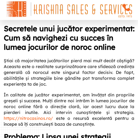
Secretele unui jucător experimentat:
Cum să navighezi cu succes în
lumea jocurilor de noroc online
Știai că majoritatea jucătorilor pierd mai mult decât câștigă?
Aceasta este o realitate surprinzătoare care sfidează credința
generală că norocul este singurul factor decisiv. De fapt,
abilitățile și strategiile bine gândite pot transforma complet
experiența ta de joc.
În calitate de jucător experimentat, am învățat din propriile
greșeli și succese. Mulți dintre noi intrăm în lumea jocurilor de
noroc online fără o direcție clară, iar acest lucru duce la
pierderi inutile. Aici intervin cunoștințele și strategia.
https://nitrocasinos.ro/
este o resursă excelentă pentru a
începe să îți construiești baza de cunoștințe.
Problema: Lipsa unei strategii