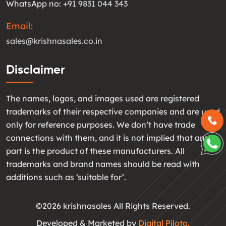
WhatsApp no:
+91 9831 044 343
Email:
sales@krishnasales.co.in
Disclaimer
The names, logos, and images used are registered
trademarks of their respective companies and are used
only for reference purposes. We don’t have trade
connections with them, and it is not implied that any
part is the product of these manufacturers. All
trademarks and brand names should be read with
additions such as ‘suitable for’.
©2026 krishnasales All Rights Reserved.
Developed & Marketed by
Digital Piloto.