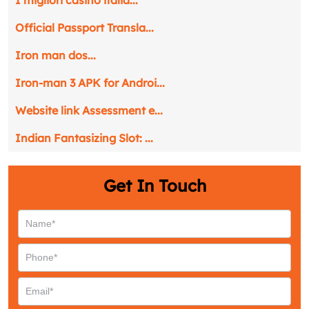
I migliori casinò italia...
Official Passport Transla...
Request a CallBack
Name
*
Iron man dos...
Iron-man 3 APK for Androi...
Email
*
Website link Assessment e...
Indian Fantasizing Slot: ...
Phone
*
Get In Touch
Service
*
Message
*