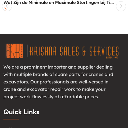
Wat Zijn de Minimale en Maximale Stortingen bij Ti...
I
We are a prominent importer and supplier dealing
with multiple brands of spare parts for cranes and
excavators. Our professionals are well-versed in
crane and excavator repair work to make your
project work flawlessly at affordable prices.
Quick Links