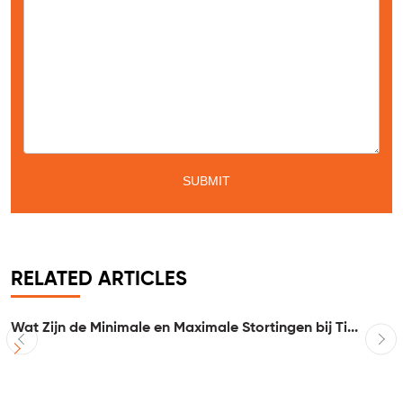
RELATED ARTICLES
Wat Zijn de Minimale en Maximale Stortingen bij Ti...
I