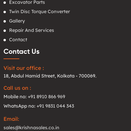
Excavator Parts
Twin Disc Torque Converter
Gallery
Repair And Services
Contact
Contact Us
Visit our office :
18, Abdul Hamid Street, Kolkata - 700069.
Call us on :
Mobile no:
+91 8910 866 969
WhatsApp no:
+91 9831 044 343
Email:
sales@krishnasales.co.in