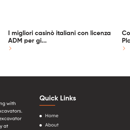
I migliori casinò italiani con licenza
Co
ADM per gi...
Pl
Quick Links
ng with
xcavators.
Home
 excavator
About
y at