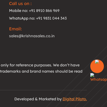
Call us on :
Mobile no:
+91 8910 866 969
WhatsApp no:
+91 9831 044 343
Email:
sales@krishnasales.co.in
 only for reference purposes. We don’t have
All trademarks and brand names should be read
Developed & Marketed by
Digital Piloto.