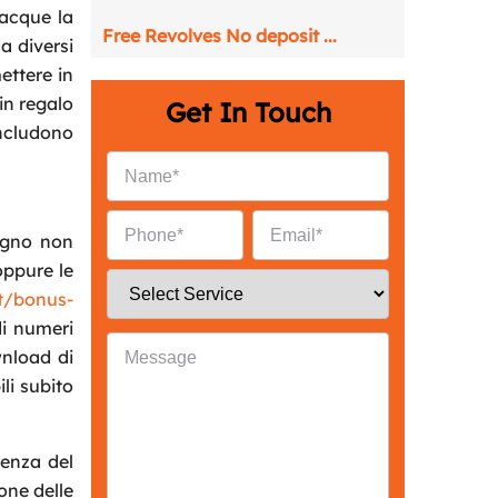
nacque la
Free Revolves No deposit ...
a diversi
ettere in
in regalo
Get In Touch
includono
tegno non
oppure le
it/bonus-
di numeri
nload di
li subito
renza del
one delle