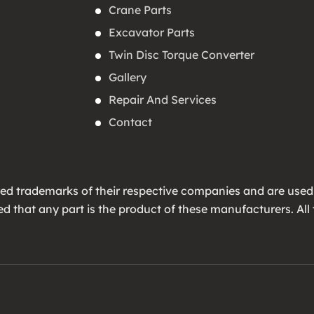
Crane Parts
Excavator Parts
Twin Disc Torque Converter
Gallery
Repair And Services
Contact
ed trademarks of their respective companies and are used
lied that any part is the product of these manufacturers. 