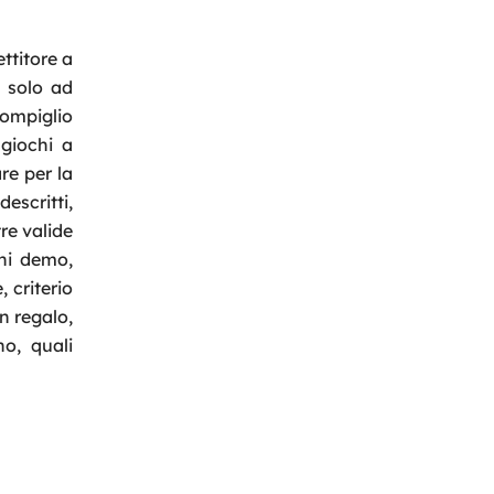
ttitore a
n solo ad
compiglio
 giochi a
re per la
descritti,
tre valide
oni demo,
 criterio
n regalo,
o, quali