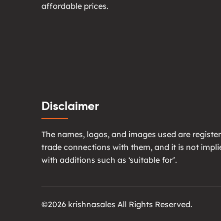
affordable prices.
Disclaimer
The names, logos, and images used are register
trade connections with them, and it is not imp
with additions such as ‘suitable for’.
©2026 krishnasales All Rights Reserved.