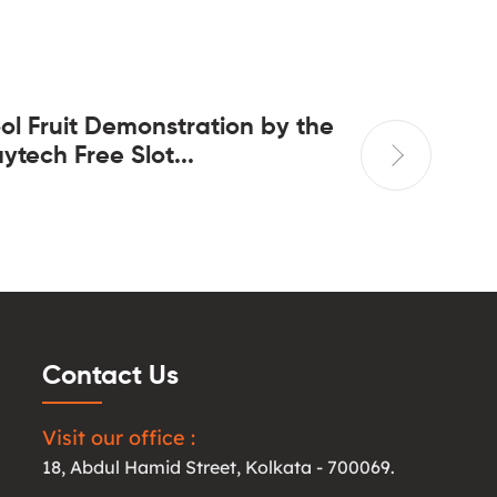
ol Fruit Demonstration by the
Free Re
aytech Free Slot...
Checked
Contact Us
Visit our office :
18, Abdul Hamid Street, Kolkata - 700069.