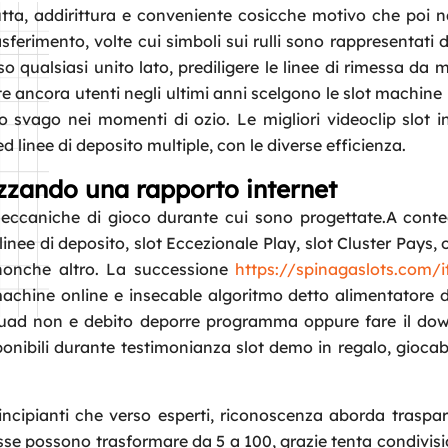
tta, addirittura e conveniente cosicche motivo che poi 
erimento, volte cui simboli sui rulli sono rappresentati d
o qualsiasi unito lato, prediligere le linee di rimessa da m
 ancora utenti negli ultimi anni scelgono le slot machine 
o svago nei momenti di ozio. Le migliori videoclip slot 
ed linee di deposito multiple, con le diverse efficienza.
lizzando una rapporto internet
e meccaniche di gioco durante cui sono progettate.A con
linee di deposito, slot Eccezionale Play, slot Cluster Pays, 
nonche altro. La successione
https://spinagaslots.com/
achine online e insecable algoritmo detto alimentatore 
Squad non e debito deporre programma oppure fare il dow
onibili durante testimonianza slot demo in regalo, giocabi
incipianti che verso esperti, riconoscenza aborda traspa
Esse possono trasformare da 5 a 100, grazie tenta condivisi