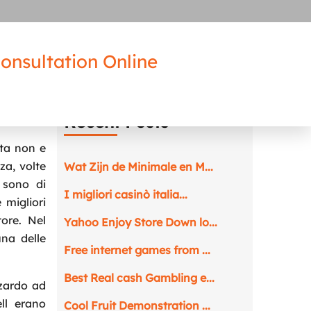
onsultation Online
pra
Recent Posts
sta non e
za, volte
Wat Zijn de Minimale en M...
 sono di
I migliori casinò italia...
 migliori
ore. Nel
Yahoo Enjoy Store Down lo...
na delle
Free internet games from ...
Best Real cash Gambling e...
zzardo ad
ll erano
Cool Fruit Demonstration ...