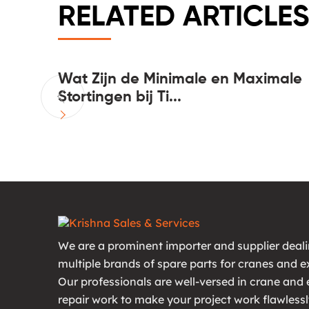
RELATED ARTICLES
omment,
Wat Zijn de Minimale en Maximale
Stortingen bij Ti...
We are a prominent importer and supplier deali
multiple brands of spare parts for cranes and e
Our professionals are well-versed in crane and
repair work to make your project work flawlessl