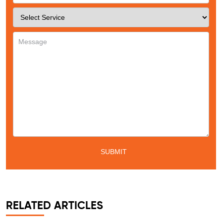
RELATED ARTICLES