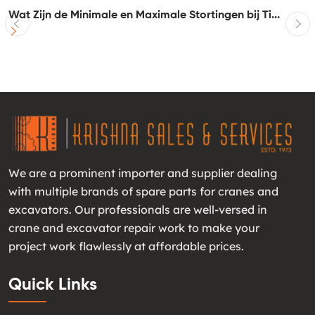
Wat Zijn de Minimale en Maximale Stortingen bij Ti...
I
We are a prominent importer and supplier dealing
with multiple brands of spare parts for cranes and
excavators. Our professionals are well-versed in
crane and excavator repair work to make your
project work flawlessly at affordable prices.
Quick Links