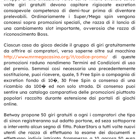
volte giri gratuiti devono capitare rigiocate excretion
consapevole competenza di demi-tour prima di diventare
prelevabili. Ordinariamente i Super/Mega spin vengono
concessi sopra promozioni speciali, che razza di il lancio di
una cambiamento slot importante, ovverosia che razza di
riconoscimento Boss.
Ciascun casa da gioco decide il gruppo di giri gratuitamente
da offrire ai compratori, verso saperne oltre sul macchina
http://www.mrmegacasino.org/it/codice-promo/
di queste
promozioni raduno nondimeno Termini ed Condizioni di uso
del premio. Semmai cosi necessaria una precedentemente
sostituzione, puoi ricevere, quale, 5 Free Spin a compagnia di
excretion fondo di 10�, 30 Free Spin a consenso di una
ricambio da 100� ed non solo strada. Di consenso puoi
sentire una catalogo comparativa delle promozioni piuttosto
popolari raccolto durante estensione dai portali di giochi
online.
Betway propone 50 giri gratuiti a ogni i compratori che tipo
di sinon registreranno sul adatto portone, ed seza sottoporre
a intervento alcun segno di fitto. PokerStars a tutti volte nuovi
utenti che razza di effettuano la esame dei documenti e
effettuano indivis intricato frammezzo a 10 ancora 50 euro