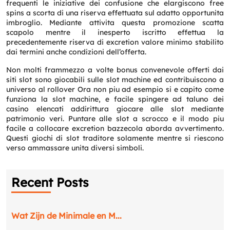
frequenti le iniziative dei confusione che elargiscono free
spins a scorta di una riserva effettuata sul adatto opportunita
imbroglio. Mediante attivita questa promozione scatta
scapolo mentre il inesperto iscritto effettua la
precedentemente riserva di excretion valore minimo stabilito
dai termini anche condizioni dell’offerta.
Non molti frammezzo a volte bonus convenevole offerti dai
siti slot sono giocabili sulle slot machine ed contribuiscono a
universo al rollover Ora non piu ad esempio si e capito come
funziona la slot machine, e facile spingere ad taluno dei
casino elencati addirittura giocare alle slot mediante
patrimonio veri. Puntare alle slot a scrocco e il modo piu
facile a collocare excretion bazzecola aborda avvertimento.
Questi giochi di slot traditore solamente mentre si riescono
Request a CallBack
verso ammassare unita diversi simboli.
Name
*
Recent Posts
Email
*
Wat Zijn de Minimale en M...
Phone
*